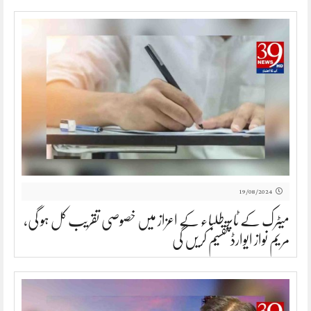
19/08/2024
میٹرک کے ٹاپر طلباء کے اعزاز میں خصوصی تقریب کل ہو گی،
مریم نواز ایوارڈ تقسیم کریں گی