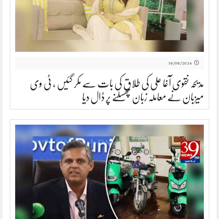
18/08/2024
مدیحہ نقوی آغا علی کی طلاق کی بات سے مکر گئیں ، ٹی وی
میزبان نے معاملہ زبان پھسلنے پر ڈال دیا