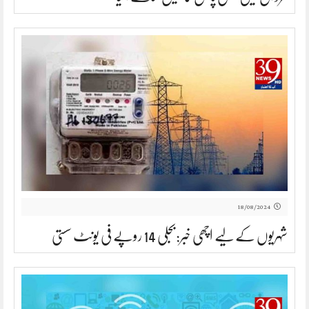
18/08/2024
شہریوں کے لیے اچھی خبر:بجلی 14 روپے فی یونٹ سستی