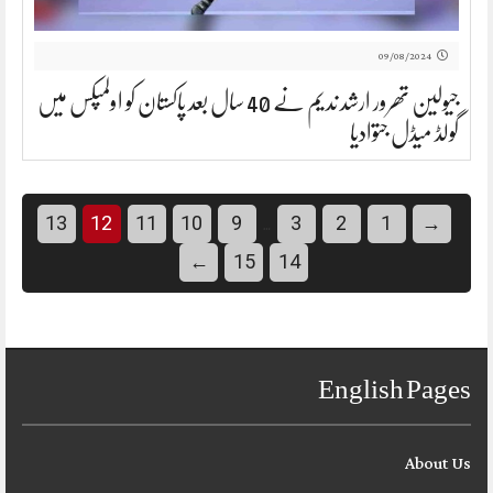
09/08/2024
جیولین تھرور ارشد ندیم نے 40 سال بعد پاکستان کو اولمپکس میں
گولڈ میڈل جتوادیا
…
13
12
11
10
9
3
2
1
→
←
15
14
English Pages
About Us