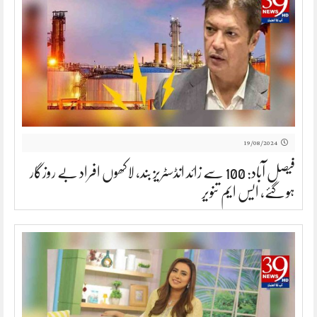
19/08/2024
فیصل آباد: 100 سے زائد انڈسٹریز بند، لاکھوں افراد بے روزگار
ہو گئے، ایس ایم تنویر