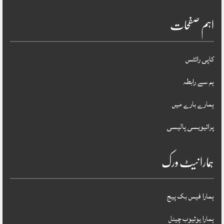
اہم صفحات
کاپی رائٹس
ہم سے رابطہ
ہمارے بارے میں
پرائیویسی پالیسی
ہمارا نیٹ ورک
ہمارا فیس بک پیج
ہمارا یوٹیوب چینل