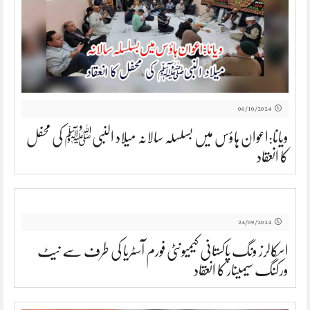
06/10/2024
ویانا:اعوان ہاؤس میں بسلسلہ سالانہ میلاد النبیﷺ کی محفل
کا انعقاد
24/09/2024
اسکالرز ونگ پاکستانی کیمیونٹی فورم آسٹریا کی طرف سے نیٹ
ورکنگ سیمینار کا انعقاد