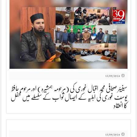
15/09/2024
سینیئر صحافی محمد اقبال غوری کی (مرحومہ ہمشیرہ) اور مرحوم حافظ
یوسف غوری کی اہلیہ کے ایصال ثواب کے سلسلے میں محفل
کا انعقاد
15/09/2024