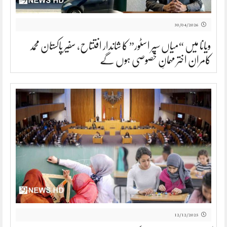
30/04/2026
ویانا میں “میاں سپر اسٹور” کا شاندار افتتاح، سفیر پاکستان محمد
کامران اختر مہمانِ خصوصی ہوں گے
12/12/2025