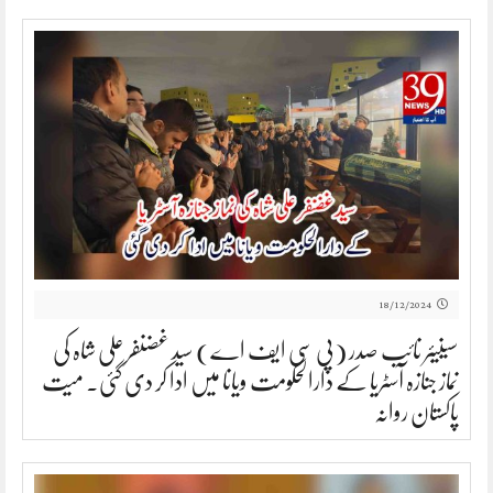
18/12/2024
سینیئر نائب صدر (پی سی ایف اے) سید غضنفر علی شاہ کی
نماز جنازہ آسٹریا کے دارالحکومت ویانا میں ادا کر دی گئی۔ میت
پاکستان روانہ