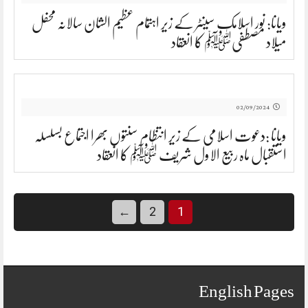
ویانا: نور اسلامک سینٹر کے زیر اہتمام عظیم الشان سالانہ محفل
میلاد مصطفیﷺ کا انعقاد
02/09/2024
ویانا :دعوت اسلامی کے زیر انتظام سنتوں بھرا اجتماع بسلسلہ
استقبال ماہ ربیع الاول شریف ﷺ کا انعقاد
←
2
1
English Pages