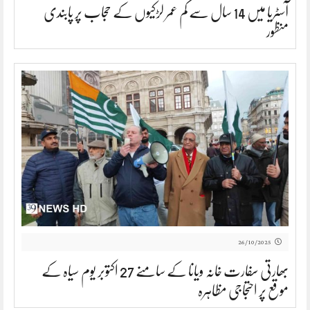
آسٹریا میں 14 سال سے کم عمر لڑکیوں کے حجاب پر پابندی
منظور
26/10/2025
بھارتی سفارت خانہ ویانا کے سامنے 27 اکتوبر یوم سیاہ کے
موقع پر احتجاجی مظاہرہ