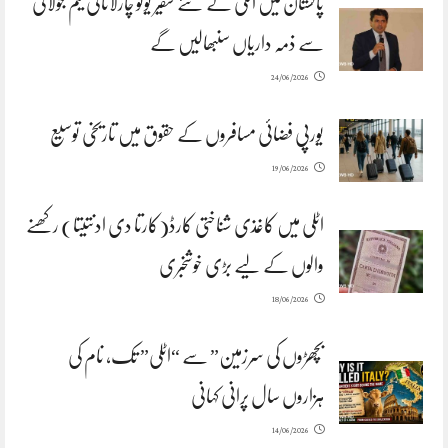
پاکستان میں اٹلی کے نئے سفیر یوگو چارلاتانی یکم جولائی
سے ذمہ داریاں سنبھالیں گے
24/06/2026
یورپی فضائی مسافروں کے حقوق میں تاریخی توسیع
19/06/2026
اٹلی میں کاغذی شناختی کارڈ(کارتا دی ادنتیتا) رکھنے
والوں کے لیے بڑی خوشخبری
18/06/2026
بچھڑوں کی سرزمین” سے “اٹلی” تک، نام کی
ہزاروں سال پرانی کہانی
14/06/2026