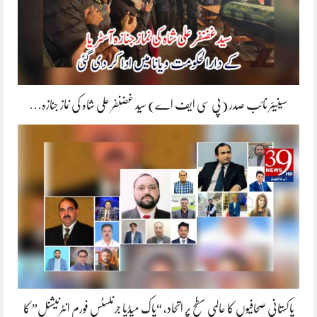
سینیئر نائب صدر (پی سی ایف اے) سید غضنفر علی شاہ کی نماز جنازہ…
پاکستانی صحافیوں کا عالمی سطح پر اتحاد، “پاک میڈیا جرنلسٹس فورم انٹرنیشنل” کا