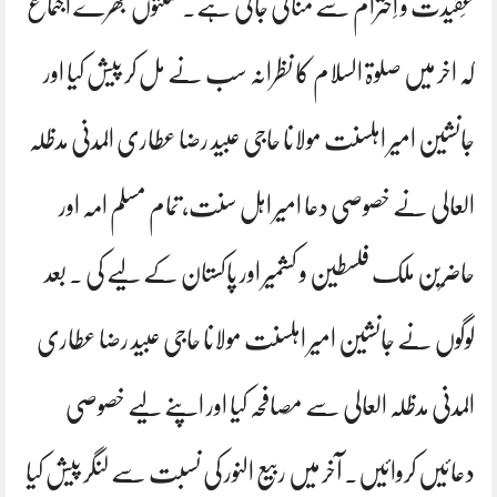
عَقیدت و اِحترام سے منائی جاتی ہے۔ سنتوں بھرے اجتماع
کہ اخر میں صلوۃ السلام کا نظرانہ سب نے مل کر پیش کیا اور
جانشین امیر اہلسنت مولانا حاجی عبید رضا عطاری المدنی مدظلہ
العالی نے خصوصی دعا امیر اہل سنت، تمام مسلم امہ اور
حاضرین ملک فلسطین و کشمیر اور پاکستان کے لیے کی ۔ بعد
لوگوں نے جانشین امیر اہلسنت مولانا حاجی عبید رضا عطاری
المدنی مدظلہ العالی سے مصافحہ کیا اور اپنے لیے خصوصی
دعائیں کروائیں۔ آخر میں ربیع النور کی نسبت سے لنگر پیش کیا