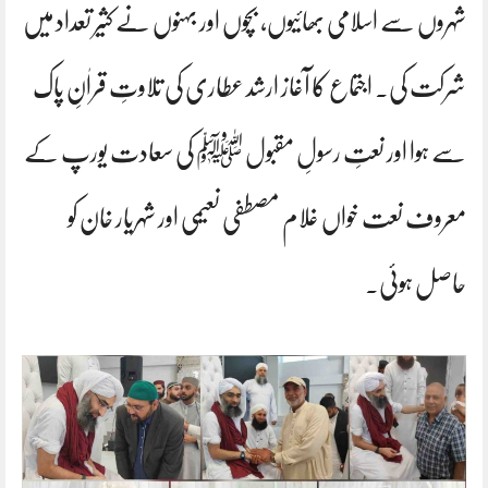
شہروں سے اسلامی بھائیوں، بچوں اور بہنوں نے کثیر تعداد میں
شرکت کی۔ اجتماع کا آغاز ارشد عطاری کی تلاوتِ قراٰنِ پاک
سے ہوا اور نعتِ رسولِ مقبول ﷺ کی سعادت یورپ کے
معروف نعت خواں غلام مصطفی نعیمی اور شہریار خان کو
حاصل ہوئی۔