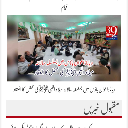
قیام
ویانا:اعوان ہاؤس میں بسلسلہ سالانہ میلاد النبیﷺ کی محفل کا انعقاد
مقبول خبریں