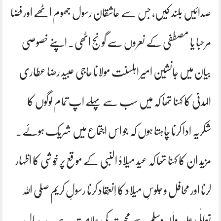
صدائیں بلند کیں، جس سے عاشقان رسول جھوم اٹھے اور فضا
مرحبا یا مصطفی کے نعروں سے گونج اٹھی. اپنے خصوصی
بیان میں جانشین امیر اہلسنت مولانا حاجی عبید رضا عطاری
المدنی کا کہنا تھا کہ میں سب سے پہلے اپ تمام لوگوں کا
شکریہ ادا کرنا چاہتا ہوں کہ جو اس اجتماع میں شریک ہوئے۔
مزید ان کا کہنا تھا کہ عید میلادُ النبی کے موقع پر خُوشی کا اظہار
کرنا اور محافل و جلوسِ میلاد کا اِنعِقاد کرنا رسولِ کریم صلَّی اللہ
تعالٰی علیہ واٰلہٖ وسلَّم سے مَحبت کی علامت ہے۔ ہر سال