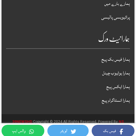
ہمارے بارے میں
پرائیویسی پالیسی
ہمارا نیٹ ورک
ہمارا فیس بک پیج
ہمارا یوٹیوب چینل
ہمارا ایکس پیج
ہمارا انسٹاگرام پیج
39NEWSHD
Copyright © 2024 All Rights Reserved, Powered By
NS
فیس بک
ٹویٹر
واٹس ایپ
MICROTECHNOLOGIES PVT LTD