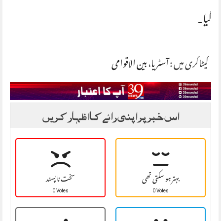
گیا۔
کیٹاگری میں :
آسٹریا
،
بین الاقوامی
اس خبر پر اپنی رائے کا اظہار کریں
بہتر ہو سکتی تھی
سخت نا پسند
0 Votes
0 Votes