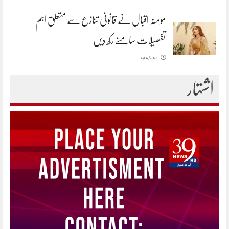
مومنہ اقبال نے قانونی تنازع سے متعلق اہم
تفصیلات سامنے رکھ دیں
14/06/2026
اشتہار