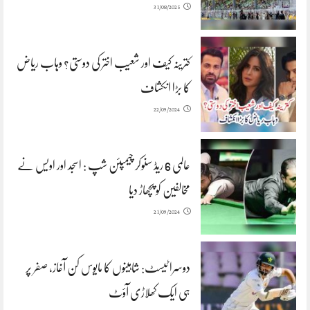
31/08/2025
کترینہ کیف اور شعیب اختر کی دوستی؟ وہاب ریاض
کا بڑا انکشاف
22/09/2024
عالمی 6 ریڈ سنوکر چیمپئن شپ : اسجد اور اویس نے
مخالفین کو پچھاڑ دیا
21/09/2024
دوسرا ٹیسٹ: شاہینوں کا مایوس کن آغاز، صفر پر
ہی ایک کھلاڑی آؤٹ