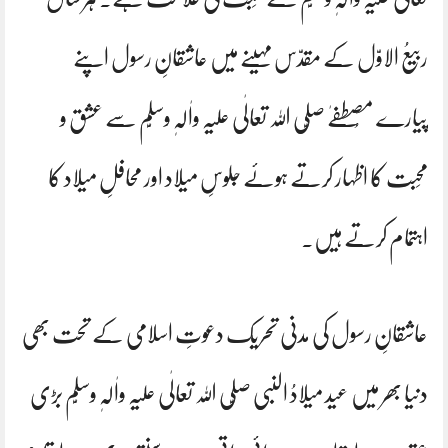
ربیعُ الاوّل کے مقدّس مہینے میں عاشقانِ رسول اپنے
پیارے مُصطفےٰ صلَّی اللہ تعالٰی علیہ واٰلہٖ وسلَّم سے عشق و
مَحبت کا اظہار کرتے ہوئے جلوسِ میلاد اور محافلِ میلاد کا
اہتمام کرتے ہیں۔
عاشقانِ رسول کی مدنی تحریک دعوتِ اسلامی کے تحت بھی
دنیا بھر میں عید میلادُ النبی صلَّی اللہ تعالٰی علیہ واٰلہٖ وسلَّم بڑی