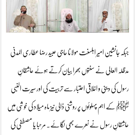
جبکہ جانشین امیر اہلسنت مولانا حاجی عبید رضا عطاری المدنی
مدظلہ العالی نے سنتوں بھرا بیان کرتے ہوئے عاشقانِ
رسول کی دینی و اخلاقی اعتبار سے تربیت کی اور سیرت النبی
ﷺ کے اہم پہلوئوں پر روشنی ڈالی نیز ماہ میلاد کی خوشی میں
عاشقانِ رسول نے نعرے بھی لگائے۔ مرحبا یا مصطفی کی