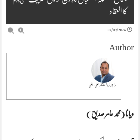
کا انعقاد
02/09/2024
Author
راجہ ذوالفقار علی،اٹلی
ویانا (محمد عامر صدیق )