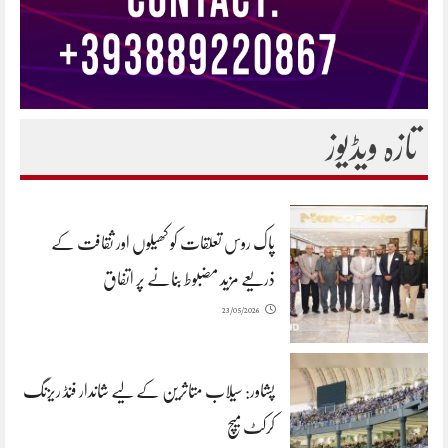
تازہ ویڈیوز
پاک روس تعلقات کو کھیلوں اور ثقافت کے
ذریعے مزید مضبوط بنانے پر اتفاق
23/05/2026
پشاور: سیلاب متاثرین کے لیے شاندار فنڈ ریزنگ
کرکٹ میچ