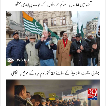
آسٹریا میں 14 سال سے کم عمر لڑکیوں کے حجاب پر پابندی منظور
بھارتی سفارت خانہ ویانا کے سامنے 27 اکتوبر یوم سیاہ کے موقع پر احتجاجی…