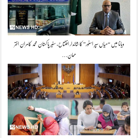
ویانا میں “میاں سپر اسٹور” کا شاندار افتتاح، سفیر پاکستان محمد کامران اختر
مہمانِ…