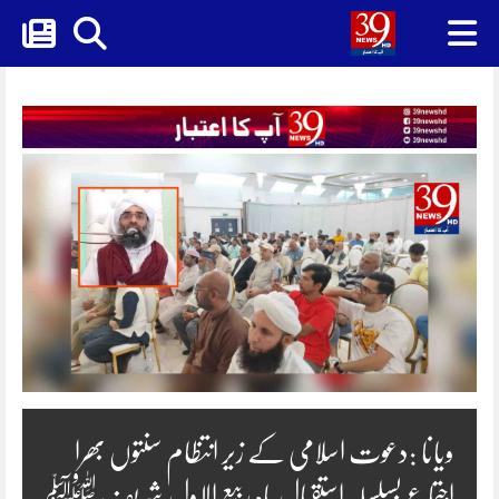
Skip
to
content
ویانا :دعوت اسلامی کے زیر انتظام سنتوں بھرا
اجتماع بسلسلہ استقبال ماہ ربیع الاول شریف ﷺ