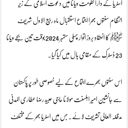
آسٹریا کے دارالحکومت ویانا میں دعوت اسلامی کے زیر
انتظام سنتوں بھرا اجتماع استقبال ماہ ربیع الاول شریف
ﷺ کا انعقاد بروز اتوار پہلی ستمبر 2024 بوقت تین بجے ویانا
23 ڈسٹرک کے مقامی ہال میں کیا گیا۔
اس سنتوں بھرے اجتماع کے لیے خصوصی طور پر پاکستان
سے جانشین امیر اہلسنت مولانا حاجی عبید رضا عطاری المدنی
مدظلہ العالی تشریف لائے۔ جس میں اسٹریا بھر کے مختلف