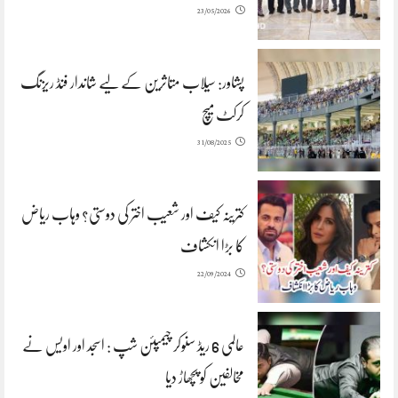
23/05/2026
پشاور: سیلاب متاثرین کے لیے شاندار فنڈ ریزنگ
کرکٹ میچ
31/08/2025
کترینہ کیف اور شعیب اختر کی دوستی؟ وہاب ریاض
کا بڑا انکشاف
22/09/2024
عالمی 6 ریڈ سنوکر چیمپئن شپ : اسجد اور اویس نے
مخالفین کو پچھاڑ دیا