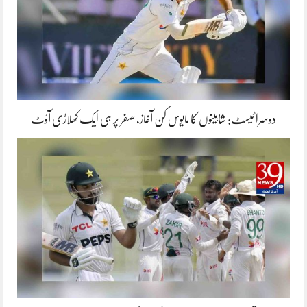
دوسرا ٹیسٹ: شاہینوں کا مایوس کن آغاز، صفر پر ہی ایک کھلاڑی آؤٹ