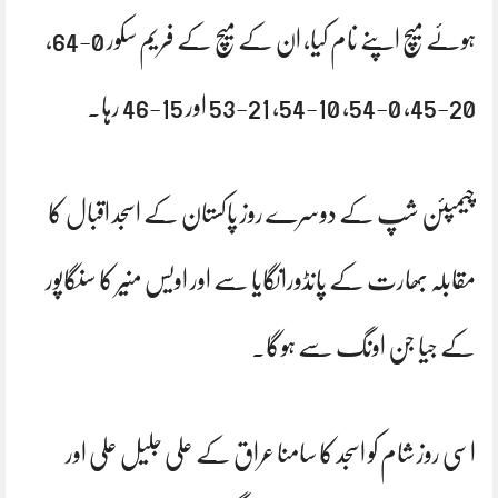
ہوئے میچ اپنے نام کیا، ان کے میچ کے فریم سکور 0-64،
20-45، 0-54، 10-54، 21-53 اور 15-46 رہا۔
چیمپئن شپ کے دوسرے روز پاکستان کے اسجد اقبال کا
مقابلہ بھارت کے پانڈورانگایا سے اور اویس منیر کا سنگاپور
کے جیا جن اونگ سے ہوگا۔
اسی روز شام کو اسجد کا سامنا عراق کے علی جلیل علی اور