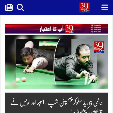
Skip
to
content
عالمی 6 ریڈ سنوکر چیمپئن شپ : اسجد اور اویس نے
مخالفین کو پچھاڑ دیا