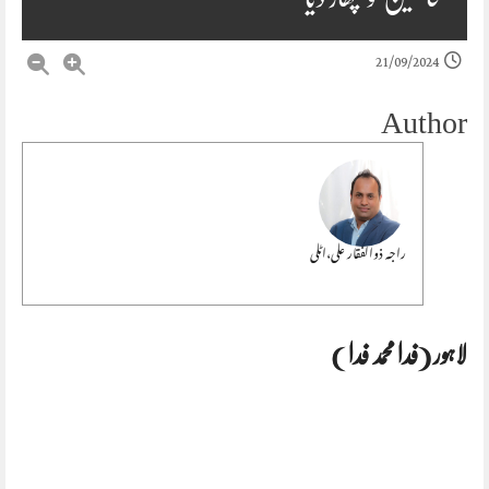
21/09/2024
Author
راجہ ذوالفقار علی،اٹلی
لاہور (فدا محمد فدا )