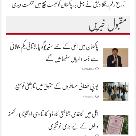
تاریخ رقم،بنگلا دیش نے پہلی بار پاکستان کو ٹیسٹ میچ میں شکست دیدی
مقبول خبریں
پاکستان میں اٹلی کے نئے سفیر یوگو چارلاتانی یکم جولائی
سے ذمہ داریاں سنبھالیں گے
24/06/2026
یورپی فضائی مسافروں کے حقوق میں تاریخی توسیع
19/06/2026
اٹلی میں کاغذی شناختی کارڈ(کارتا دی ادنتیتا) رکھنے
والوں کے لیے بڑی خوشخبری