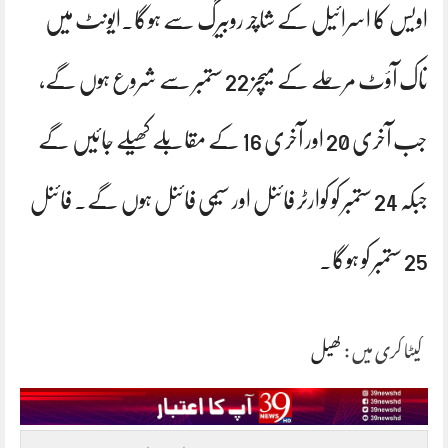
اویس کا اسرائیل کے شاچر روبیرگ سے ہوگا۔ایونٹ میں
ناک آؤٹ مرحلے کے میچز 22 ستمبر سے شروع ہوں گے،
جب آخری 20 اور آخری 16 کے مقابلے کھیلے جائیں گے
جبکہ 24 ستمبر کو کوارٹر فائنل اور سیمی فائنل ہوں گے۔ فائنل
25 ستمبر کو ہوگا۔
کیٹاگری میں :
کھیل