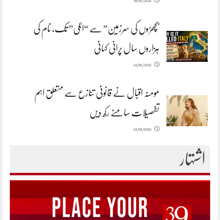
18/06/2026
بچھڑوں کی سرزمین” سے “اٹلی” تک، نام کی
ہزاروں سال پرانی کہانی
14/06/2026
مومنہ اقبال نے قانونی تنازع سے متعلق اہم
تفصیلات سامنے رکھ دیں
14/06/2026
اشتہار