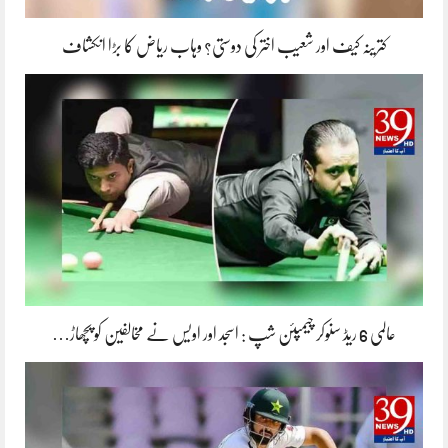
کترینہ کیف اور شعیب اختر کی دوستی؟ وہاب ریاض کا بڑا انکشاف
عالمی 6 ریڈ سنوکر چیمپئن شپ : اسجد اور اویس نے مخالفین کو پچھاڑ…