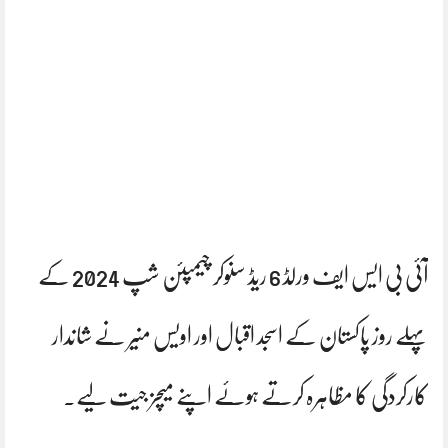
آئی بی ایس ایف ورلڈ 6 ریڈ سنوکر چیمپئن شپ 2024 کے
پہلے روز پاکستان کے اسجد اقبال اور اویس منیر نے شاندار
کارکردگی کا مظاہرہ کرتے ہوئے اپنے میچز جیت لیے۔