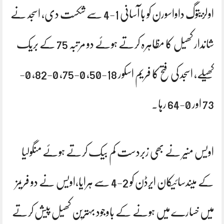
اولزیتوگ داواسورن کو با آسانی 1-4 سے شکست دی، اسجد نے
شاندار کھیل کا مظاہرہ کرتے ہوئے دو مرتبہ 75 کے بریک
کھیلے، اسجد کی فتح کا فریم اسکور 18-50، 0-75، 0-82، 0-
73 اور 0-64 رہا۔
اویس منیر نے بھی زبردست کم بیک کرتے ہوئے منگولیا
کے میندسائیکان ایرڈن کو 2-4 سے ہرایا،اویس نے دو فریمز
میں خسارے میں ہونے کے باوجود بہترین کھیل پیش کرتے