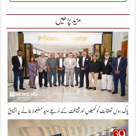
مزید پڑھیں
پاک روس تعلقات کو کھیلوں اور ثقافت کے ذریعے مزید مضبوط بنانے پر اتفاق