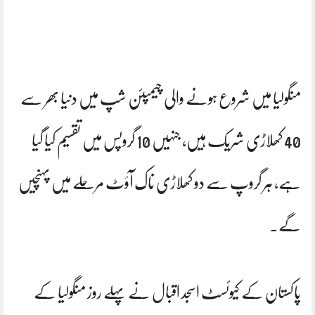
منگولیا میں شروع ہونے والی چیمپئن شپ میں دنیا بھر سے
40 کھلاڑی شریک ہیں، جنہیں 10 گروپس میں تقسیم کیا گیا
ہے، ہر گروپ سے دو کھلاڑی ناک آؤٹ مرحلے میں پہنچیں
گے۔
پاکستان کے کیوئسٹ اسجد اقبال نے پہلے روز منگولیا کے