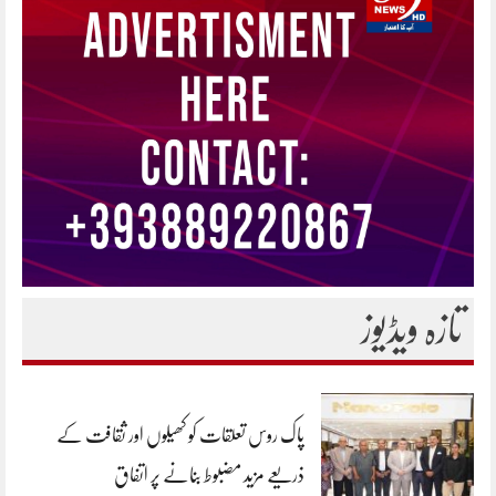
تازہ ویڈیوز
پاک روس تعلقات کو کھیلوں اور ثقافت کے
ذریعے مزید مضبوط بنانے پر اتفاق