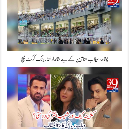
پشاور: سیلاب متاثرین کے لیے شاندار فنڈ ریزنگ کرکٹ میچ