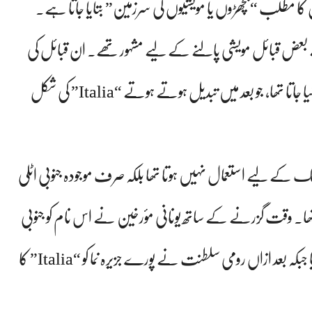
ے بعض قبائل مویشی پالنے کے لیے مشہور تھے۔ ان قبائل کی
زبان میں “Víteliú” کا استعمال اس خطے کے لیے کیا جاتا تھا، جو بعد میں تبدیل ہوتے ہوتے “Italia” کی شکل
یں “Italia” کا نام پورے ملک کے لیے استعمال نہیں ہوتا تھا بلکہ صرف موجودہ جنوبی اٹلی
ا۔ وقت گزرنے کے ساتھ یونانی مؤرخین نے اس نام کو جنوبی
اٹلی کے وسیع تر علاقوں کے لیے استعمال کرنا شروع کیا جبکہ بعد ازاں رومی سلطنت نے پورے جزیرہ نما کو “Italia” کا