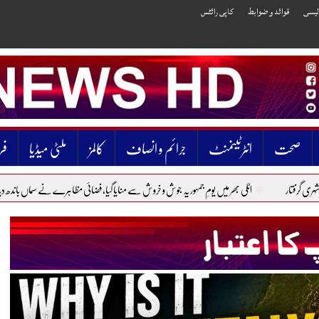
الیسی
قوائد و ضوابط
کاپی رائٹس
صحت
انٹرٹینمنٹ
جرائم و انصاف
کالمز
ملٹی میڈیا
فر
اٹلی بھر میں یومِ جمہوریہ جوش و خروش سے منایا گیا، فضائی مظاہرے نے سماں باندھ دیا
پاکستان 