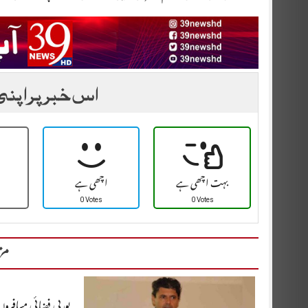
اس خبر پر اپنی
بہت اچھی ہے
اچھی ہے
0 Votes
0 Votes
مز
یورپی فضائی مسافرو