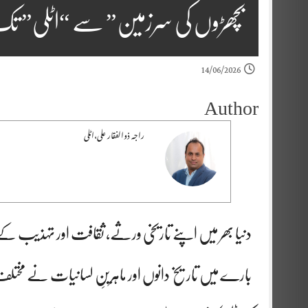
بچھڑوں کی سرزمین” سے “اٹلی” تک، 
14/06/2026
Author
راجہ ذوالفقار علی،اٹلی
دنیا بھر میں اپنے تاریخی ورثے، ثقافت اور تہذیب کے
بارے میں تاریخ دانوں اور ماہرینِ لسانیات نے مختلف 