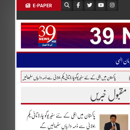
E-PAPER
مان الہی
میں اٹلی کے نئے سفیر یوگو چارلاتانی یکم جولائی سے ذمہ داریاں سنبھالیں گے
یورپی فضائی مسافروں
مقبول خبریں
پاکستان میں اٹلی کے نئے سفیر یوگو چارلاتانی یکم
جولائی سے ذمہ داریاں سنبھالیں گے