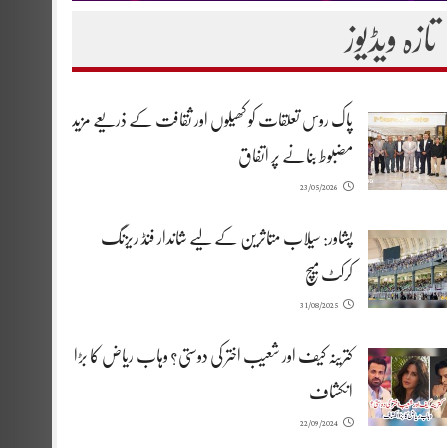
تازہ ویڈیوز
پاک روس تعلقات کو کھیلوں اور ثقافت کے ذریعے مزید
مضبوط بنانے پر اتفاق
23/05/2026
پشاور: سیلاب متاثرین کے لیے شاندار فنڈ ریزنگ
کرکٹ میچ
31/08/2025
کترینہ کیف اور شعیب اختر کی دوستی؟ وہاب ریاض کا بڑا
انکشاف
22/09/2024