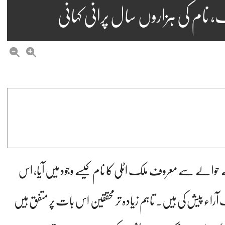
نام کی ہزاروں سال پرانی کہانی
 حوالے سے معروف ملک اٹلی کا نام کیسے وجود میں آیا، اس
آراء پیش کی ہیں۔ تاہم زیادہ تر محققین اس بات پر متفق ہیں