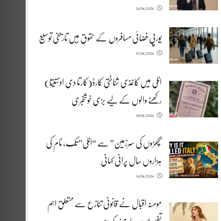
24/06/2026
یورپی فضائی مسافروں کے حقوق میں تاریخی توسیع
19/06/2026
اٹلی میں کاغذی شناختی کارڈ(کارتا دی ادنتیتا)
رکھنے والوں کے لیے بڑی خوشخبری
18/06/2026
بچھڑوں کی سرزمین” سے “اٹلی” تک، نام کی
ہزاروں سال پرانی کہانی
14/06/2026
مومنہ اقبال نے قانونی تنازع سے متعلق اہم