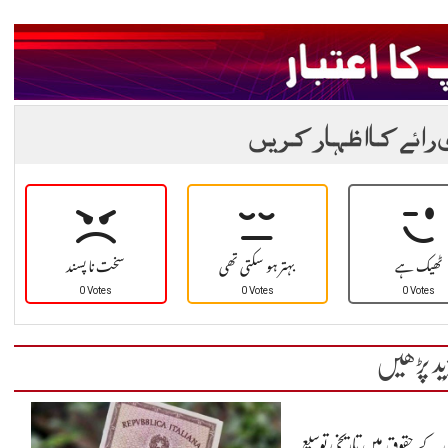
 رائے کا اظہار کریں
ٹھیک ہے
بہتر ہو سکتی تھی
سخت نا پسند
0 Votes
0 Votes
0 Votes
ید پڑھیں
ں کے حقوق میں تاریخی توسیع