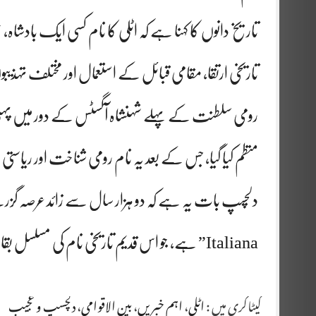
تاریخ دانوں کا کہنا ہے کہ اٹلی کا نام کسی ایک بادشاہ،
تاریخی ارتقا، مقامی قبائل کے استعمال اور مختلف تہذی
منظم کیا گیا، جس کے بعد یہ نام رومی شناخت اور ریاس
Italiana” ہے، جو اس قدیم تاریخی نام کی مسلسل بقا اور اہمیت کو ظاہر کرتا ہے۔
کیٹاگری میں :
اٹلی
،
اہم خبریں
،
بین الاقوامی
،
دلچسپ و عجیب