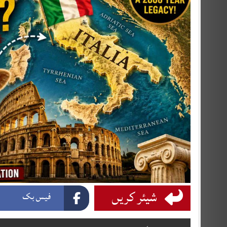
شیئر کریں
فیس بک