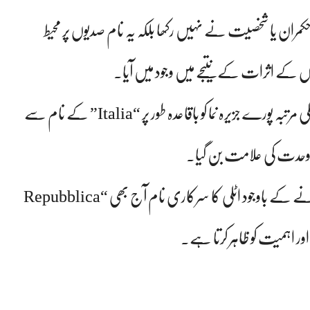
 حکمران یا شخصیت نے نہیں رکھا بلکہ یہ نام صدیوں پر محیط
بوں کے اثرات کے نتیجے میں وجود میں آیا۔
رومی سلطنت کے پہلے شہنشاہ آگسٹس کے دور میں پہلی مرتبہ پورے جزیرہ نما کو باقاعدہ طور پر “Italia” کے نام سے
تی وحدت کی علامت بن گیا۔
دلچسپ بات یہ ہے کہ دو ہزار سال سے زائد عرصہ گزرنے کے باوجود اٹلی کا سرکاری نام آج بھی “Repubblica