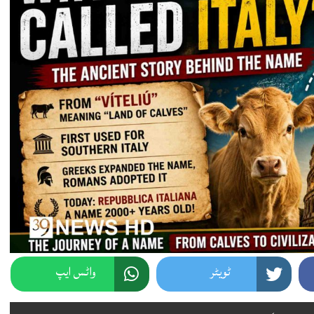
ٹویٹر
واٹس ایپ