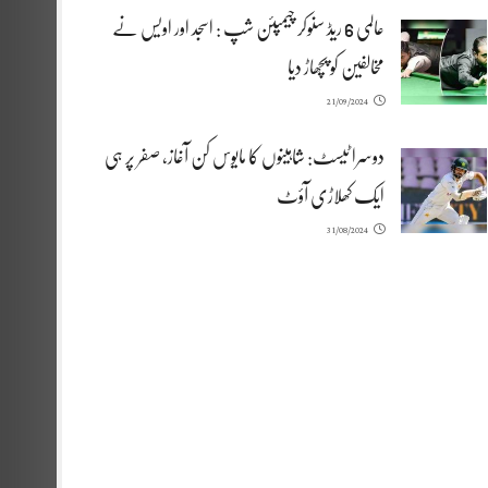
عالمی 6 ریڈ سنوکر چیمپئن شپ : اسجد اور اویس نے
مخالفین کو پچھاڑ دیا
21/09/2024
دوسرا ٹیسٹ: شاہینوں کا مایوس کن آغاز، صفر پر ہی
ایک کھلاڑی آؤٹ
31/08/2024