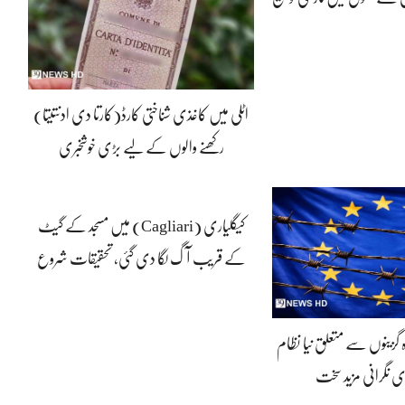
اٹلی میں کاغذی شناختی کارڈ(کارتا دی ادنتیتا)
رکھنے والوں کے لیے بڑی خوشخبری
کیگلیاری (Cagliari) میں مسجد کے گیٹ
کے قریب آگ لگا دی گئی، تحقیقات شروع
ہ گزینوں سے متعلق نیا نظام
ی نگرانی مزید سخت