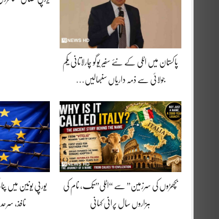
پاکستان میں اٹلی کے نئے سفیر یوگو چارلاتانی یکم
جولائی سے ذمہ داریاں سنبھالیں…
بچھڑوں کی سرزمین” سے “اٹلی” تک، نام کی
یورپی یونین میں پنا
ہزاروں سال پرانی کہانی
نافذ، سرحد