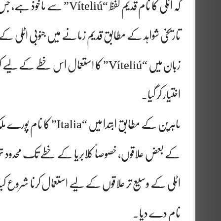
کہ اٹلی کا نام قدیم لفظ “Víteliú” سے ماخوذ ہے، جس کا مطلب “بچھڑوں یا مویشیوں کی سرزمین” بتایا جاتا ہے۔
تاریخی شواہد کے مطابق قدیم زمانے میں جنوبی اٹلی ک
اختیار کر گیا۔
ماہرین کے مطابق ابتدا م
کے بعض علاقوں، خصوصاً کلابریا کے خطے تک محدود تھ
نام دے دیا۔