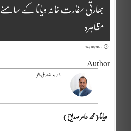
مظاہرہ
26/10/2025
Author
راجہ ذوالفقار علی،اٹلی
ویانا (محمد عامر صدیق)