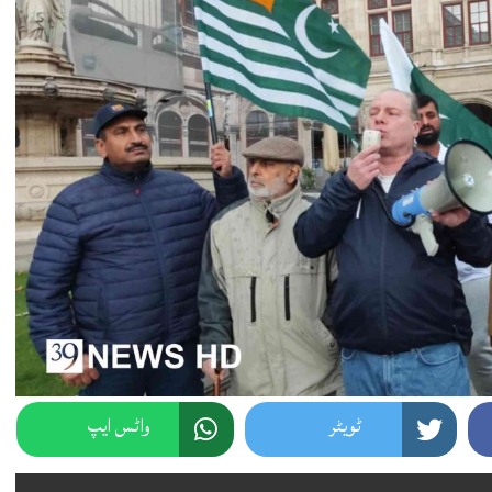
ٹویٹر
واٹس ایپ