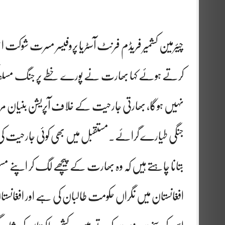
چیئرمین کشمیر فریڈم فرنٹ آسٹریا پروفیسر مسرت شوکت 
کرتے ہوئے کہا بھارت نے پورے خطے پر جنگ مسلط کی ، پ
جنگی طیارے گرائے۔مستقبل میں بھی کوئی جارحیت کی گئی
بتانا چاہتے ہیں کہ وہ بھارت کے پیچھے لگ کر اپنے مس
افغانستان میں نگراں حکومت طالبان کی ہے اور افغانست