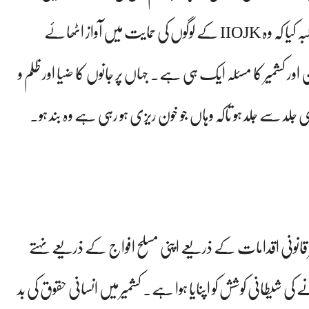
مذمت کرتے ہیں۔انہوں نے عالمی برادری سے مطالبہ کیا کہ وہ IIOJK کے لوگوں کی حمایت میں آواز اٹھائے
ور کشمیر کا مسئلہ ایک ہی ہے۔ جہاں پر جانوں کا ضیا اور ظلم و
 جلد سے جلد ہو تاکہ وہاں جو خون ریزی ہو رہی ہے وہ بند ہو۔
غیر قانونی اقدامات کے ذریعے اپنی مسلح افواج کے ذریعے نہتے
ے کی شیطانی کوشش کو اپنایا ہوا ہے۔ کشمیر میں انسانی حقوق کی بد