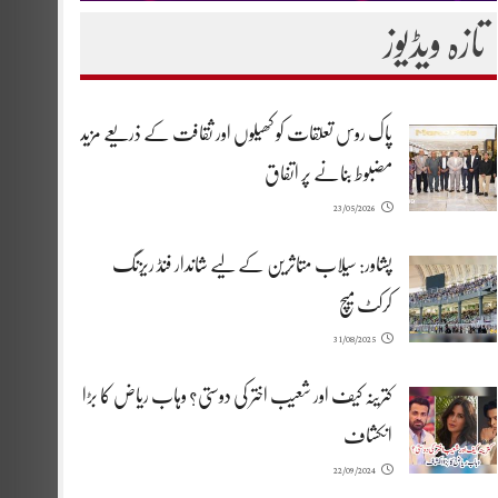
تازہ ویڈیوز
پاک روس تعلقات کو کھیلوں اور ثقافت کے ذریعے مزید
مضبوط بنانے پر اتفاق
23/05/2026
پشاور: سیلاب متاثرین کے لیے شاندار فنڈ ریزنگ
کرکٹ میچ
31/08/2025
کترینہ کیف اور شعیب اختر کی دوستی؟ وہاب ریاض کا بڑا
انکشاف
22/09/2024