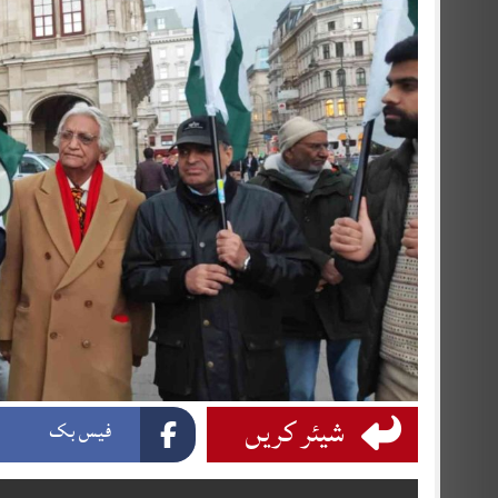
شیئر کریں
فیس بک