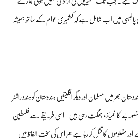
 رگ ہے۔ جب تک کشمیریوں کی ازادی نہیں ہوتی ہمارے
سی پالیسی میں اب شامل ہے کہ کشمیری عوام کے ساتھ ہمیشہ
ان بھر میں مسلمان اور دیگر اقلیتیں ہندوستان کو ہندو راشٹر
صوبے کا خمیازہ بھگت رہی ہیں۔ اسی طریقے سے فلسطین
اور مظلوموں کا قتل کر رہا ہے ہم اس کی سخت الفاظ میں