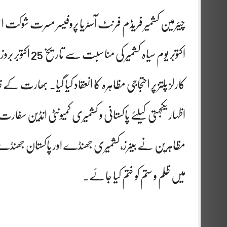
کارلز پلتز پر احتجاجی مظاہرہ کا انعقاد کیا گیا. بھارت
اظہار یکجہتی کیلئے پاکستانی و کشمیری کمیونٹی انڈین س
مظاہرین نے بینرز،کشمیری جھنڈے اور پاکستان جھنڈے 
میں ظلم و ستم کو ختم کیا جائے۔