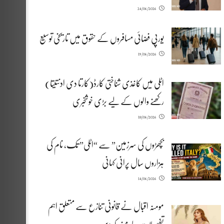
24/06/2026
یورپی فضائی مسافروں کے حقوق میں تاریخی توسیع
19/06/2026
اٹلی میں کاغذی شناختی کارڈ(کارتا دی ادنتیتا)
رکھنے والوں کے لیے بڑی خوشخبری
18/06/2026
بچھڑوں کی سرزمین” سے “اٹلی” تک، نام کی
ہزاروں سال پرانی کہانی
14/06/2026
مومنہ اقبال نے قانونی تنازع سے متعلق اہم