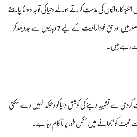
نگیز کاروائیوں کی مذمت کرتے ہوئے دنیا کی توجہ دلوانا چاہتے
ہیں کہ کشمیر عوام سات دہائیوں سے بھارتی تسلط میں محصور ہیں اور حق خود ارادیت کے لیے 7 دہائیوں سے جدو جہد کر
 دے رہے ہیں۔
ہشت گردی سے تشبیہ دینے کی کوشش دنیا کو دھوکہ نہیں دے سکتی
دی سے محبت کو بجھانے میں مکمل طور پر ناکام رہا ہے۔