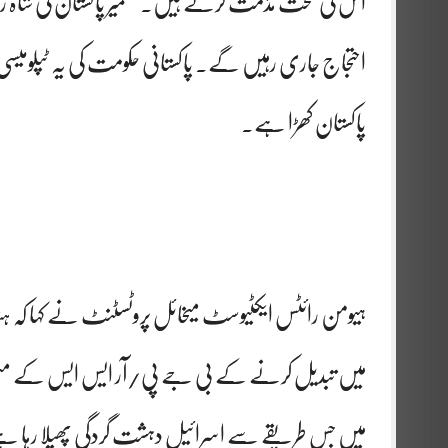
اس کی سخت مذمت کرتے ہیں۔ کشمیر پاکستان کی شاہ
احتجاج جاری رہیں گے۔ پاکستانی حکومت کی یہ ٹپلومی
پاکستان کھڑا ہے۔
ہیومن رائٹس ایکٹیوسٹ میخائل پروٹسٹنٹ نے کہا کہ ہندوست
میں تبدیل کرنے کے بی جے پی/آر ایس ایس کے من
میں جس طریقے سے اسرائیل دہشت گردگی پھیلا رہا ہے 