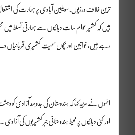
ترین خلاف ورزیوں، سویلین آبادی پر بھارت کی اشتعال ا
رہے ہیں، خواتین اور بچوں سمیت کشمیری قربانیاں
انہوں نے مزید کہا کہ ہندوستان کی جدوجہد آزادی کو د
اور کئی دہائیوں پر محیط ہندوستانی جبر کشمیریوں کی آزا