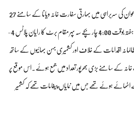
چیئرمین کشمیر فریڈم فرنٹ آسٹریا پروفیسر مسرت شوکت اعوان کی سربراہی میں بھارتی سفارت خانہ ویانا کے سامنے 27
اکتوبر یوم سیاہ کشمیر کی مناسبت سے تاریخ 25 اکتوبر بروز ہفتہ بوقت 4:00 چار بچے سہ پہر مقام برٹ کا رایان پلاٹس 4-
 کے ظالمانہ اقدامات کے خلاف اور کشمیری بہن بھائیوں کے ساتھ
فارت خانہ کے سامنے بڑی بھرپور تعداد میں جمع ہوئے۔اس موقع پر
اٹھائے ہوئے تھے جس میں نمایاں پیغامات تھے کہ کشمیر