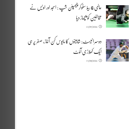
عالمی 6 ریڈ سنوکر چیمپئن شپ : اسجد اور اویس نے
مخالفین کو پچھاڑ دیا
21/09/2024
دوسرا ٹیسٹ: شاہینوں کا مایوس کن آغاز، صفر پر ہی
ایک کھلاڑی آؤٹ
31/08/2024