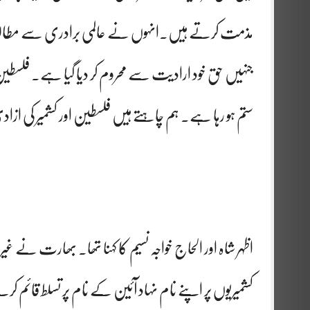
جنہیں حق خود ارادیت سے محروم کر دیا گیا ہے۔ فلسطین ا
ستم ہو رہا ہے۔ ہم چاہتے ہیں فلسطین اور کشمیر کی ازادی
اظہر شاہ اور الحاج خواجہ نسیم کا کہنا تھا۔ بھارت نے 
کشمیریوں پر اپنے نام نہاد آئین کے نام پر تسلط قائم کرن