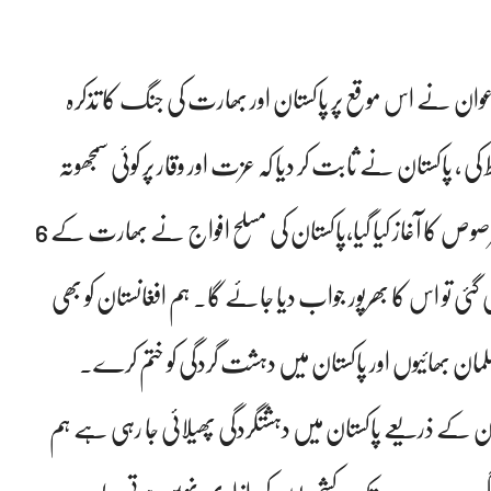
اعوان نے اس موقع پر پاکستان اور بھارت کی جنگ کا تذکرہ
اکستان نے ثابت کر دیا کہ عزت اور وقار پر کوئی سمجھوتہ
نہیں ہوگا، بھارتی جارحیت کے خلاف آپریشن بنیان مرصوص کا آغاز کیا گیا،پاکستان کی مسلح افواج نے بھارت کے 6
 تو اس کا بھرپور جواب دیا جائے گا۔ ہم افغانستان کو بھی
لمان بھائیوں اور پاکستان میں دہشت گردگی کو ختم کرے۔
ان کے ذریعے پاکستان میں دہشتگردگی پھیلائی جا رہی ہے ہم