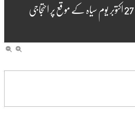
بھارتی سفارت خانہ ویانا کے سامنے 27 اکتوبر یوم سیاہ کے موقع پر احتجاجی