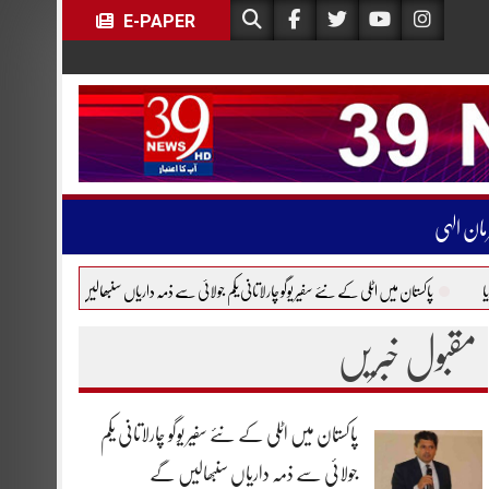
E-PAPER
مان الہی
ں اٹلی کے نئے سفیر یوگو چارلاتانی یکم جولائی سے ذمہ داریاں سنبھالیں گے
یورپی فضائی مسافروں کے
مقبول خبریں
پاکستان میں اٹلی کے نئے سفیر یوگو چارلاتانی یکم
جولائی سے ذمہ داریاں سنبھالیں گے