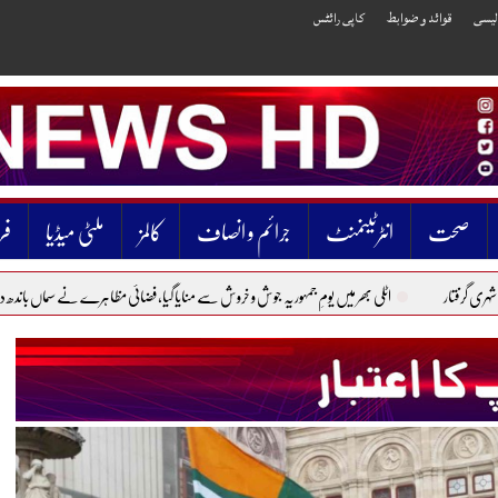
الیسی
قوائد و ضوابط
کاپی رائٹس
صحت
انٹرٹینمنٹ
جرائم و انصاف
کالمز
ملٹی میڈیا
فر
اٹلی بھر میں یومِ جمہوریہ جوش و خروش سے منایا گیا، فضائی مظاہرے نے سماں باندھ دیا
پاکستان می