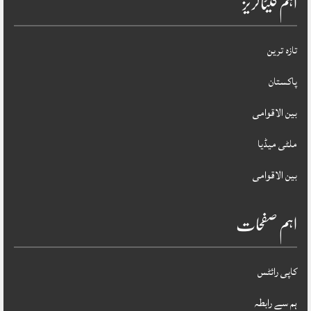
اہم کیٹاگریز
تازہ ترین
پاکستان
بین الاقوامی
ملٹی میڈیا
بین الاقوامی
اہم صفحات
کاپی رائٹس
ہم سے رابطہ