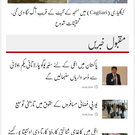
کیگلیاری (Cagliari) میں مسجد کے گیٹ کے قریب آگ لگا دی گئی،
تحقیقات شروع
مقبول خبریں
پاکستان میں اٹلی کے نئے سفیر یوگو چارلاتانی یکم جولائی
سے ذمہ داریاں سنبھالیں گے
24/06/2026
یورپی فضائی مسافروں کے حقوق میں تاریخی توسیع
19/06/2026
اٹلی میں کاغذی شناختی کارڈ(کارتا دی ادنتیتا) رکھنے