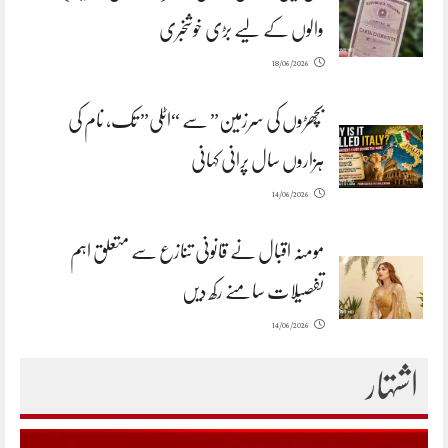
والوں کے لیے بڑی خوشخبری
18/06/2026
بچھڑوں کی سرزمین” سے “اٹلی” تک، نام کی
ہزاروں سال پرانی کہانی
14/06/2026
مومنہ اقبال نے قانونی تنازع سے متعلق اہم
تفصیلات سامنے رکھ دیں
14/06/2026
اشتہار