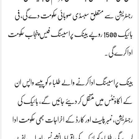
رجسٹریشن سے متعلق سبسڈی صوبائی حکومت دے گی، فی
بائیک 1500 روپے بینک پراسیسنگ فیس پنجاب حکومت
ادا کرے گی۔
بینک پراسیسنگ ادا کرنے والے طلباء کو پیسے واپس ان
کے اکاؤنٹس میں منتقل کر دیئے جائیں گے، بائیک کی
رجسٹریشن، نمبر پلیٹ اور کارڈ کے اخراجات بھی حکومت ادا
کرے گی، طلباء کو بائیک کی اقساط، انشورنس اور اپ لفٹ