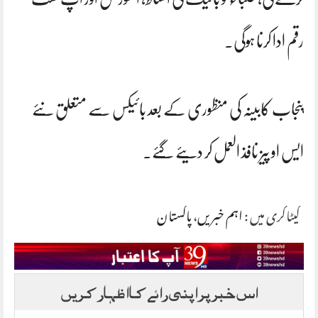
رقم ادا کرنا ہوگی۔
پنجاب کابینہ کی منظوری کے بعد بائیکس سے متعلق نئے
ایس او پیز نافذ العمل کر دیئے گئے۔
کیٹاگری میں :
اہم خبریں
،
پاکستان
اس خبر پر اپنی رائے کا اظہار کریں