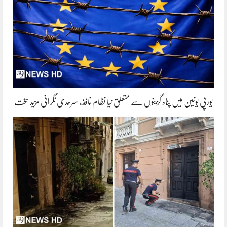
یورپی یونین میں پناہ گزینوں سے متعلق نیا نظام نافذ، سرحدی نگرانی مزید سخت