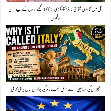
اٹلی میں کاغذی شناختی کارڈ(کارتا دی ادنتیتا) رکھنے والوں کے لیے بڑی
خوشخبری
بچھڑوں کی سرزمین” سے “اٹلی” تک، نام کی ہزاروں سال پرانی کہانی