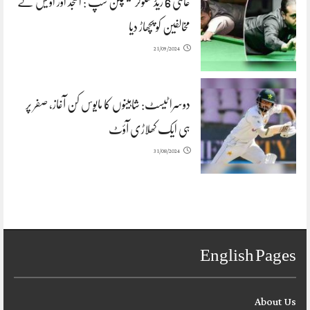
عالمی 6 ریڈ سنوکر چیمپئن شپ : اسجد اور اویس نے
مخالفین کو پچھاڑ دیا
21/09/2024
دوسرا ٹیسٹ: شاہینوں کا مایوس کن آغاز، صفر پر
ہی ایک کھلاڑی آؤٹ
31/08/2024
English Pages
About Us