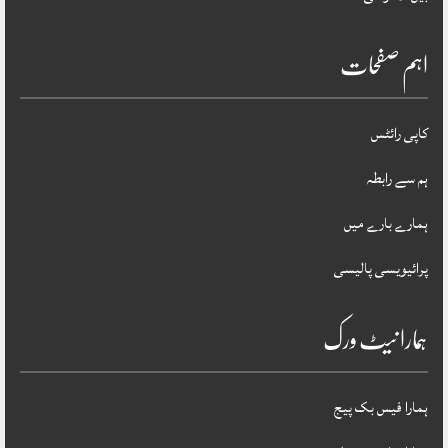
اہم صفحات
کاپی رائٹس
ہم سے رابطہ
ہمارے بارے میں
پرائیویسی پالیسی
ہمارا نیٹ ورک
ہمارا فیس بک پیج