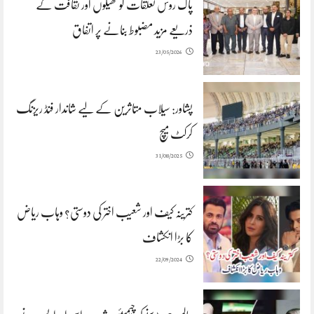
پاک روس تعلقات کو کھیلوں اور ثقافت کے
ذریعے مزید مضبوط بنانے پر اتفاق
23/05/2026
پشاور: سیلاب متاثرین کے لیے شاندار فنڈ ریزنگ
کرکٹ میچ
31/08/2025
کترینہ کیف اور شعیب اختر کی دوستی؟ وہاب ریاض
کا بڑا انکشاف
22/09/2024