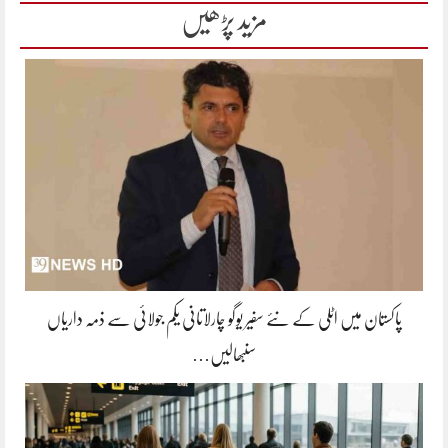
مزید پڑھیں
پاکستان میں اٹلی کے نئے سفیر یوگو چارلاتانی یکم جولائی سے ذمہ داریاں
سنبھالیں…