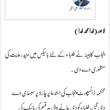
راجہ ذوالفقار علی،اٹلی
لاہور (فدا محمد فدا )
پنجاب کابینہ نے طلباء کے لئے بائیکس میں مزید رعایت کی
منظوری دے دی۔
محکمہ ٹرانسپورٹ پنجاب کی استدعا پر چارجز پر سبسڈی دے
دی گئی، طلباء کو دی جانے والی ہر قسم کی بائیک کی