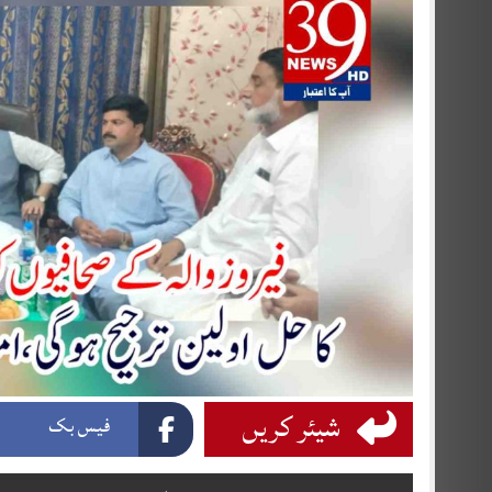
شیئر کریں
فیس بک