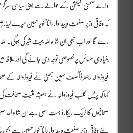
والے ضمنی الیکشن کے حوالے سے اپنی سیاسی سرگرمیوں
کہ وفاقی وزیر صنعت وپیداوار رانا تنویر حسین میرے لیڈر ہی
رہے گا اور اب بھی ان شاءاللہ جیت شیر کی ہوگی۔اللہ نے
بنیادی مسائل پر خصوصی توجہ دی جائے گی اور علاقہ 
فیروزوالہ رجسٹرڈ آصف حسین بھٹی نے فیروزوالہ کے صحافی
کہا کہ پریس کلب فیروزوالہ نے ہمیشہ مثبت صحافت کی 
صحافیوں کا ٹریک ریکارڈ بہت اعلٰی ہے ان شاءاللہ ص
لئے وفاقی وزیر صنعت وپیداوار رانا تنویر حسین سے بھی