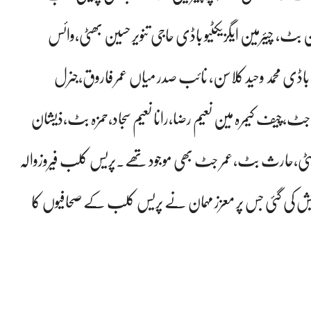
مین بٹ، چیئرمین ایگزیکٹیو باڈی حاجی تنویر حسین بھٹی،وائس
نگ باڈی محمد وحید کلاسن، نائب صدر میاں عمر فاروق،جنرل
سعید جٹ،چیف کیمرہ مین نعیم رضا،رانا نعیم سجاد،حمزہ بٹ،ذیشان
ھٹی،حارث بٹ،عمر جٹ بھی موجود تھے۔پریس کلب فیروزوالہ
یش کی گئی جس پر معزز مہمان نے پریس کلب کے صحافیوں کا