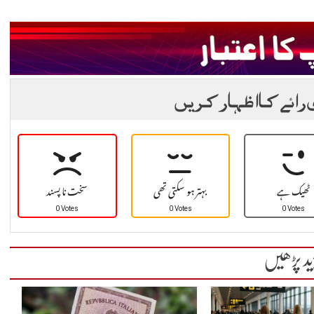
 رائے کا اظہار کریں
ٹھیک ہے
بہتر ہو سکتی تھی
سخت نا پسند
0 Votes
0 Votes
0 Votes
ید پڑھیں