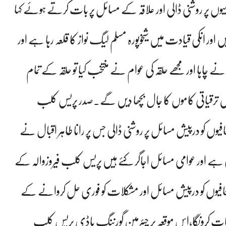
 پر روشنی ڈالی اور علاقہ کے مسائل پر بات کرتے ہوئے کہا
ں اور انکی قیادت میں شیخوپورہ مسلم لیگ نواز کا قلعہ رہا ہے اور
 چاہا اور مجھے حلقہ کی عوام نے منتخب کیا تو حلقہ کے تمام
میں ترقیاتی کاموں کا جال بچھا دیں گے۔صدر پریس کلب
وں کو درپیش مسائل پر روشنی ڈالی جس پر رانا طاہر اقبال نے
ہے اور عوامی مسائل اجاگر کئے ہیں پریس کلب فیروزوالہ کے
حافیوں کو درپیش مسائل اور مشکلات کو فوری حل کروانے کے
 بات کرونگا،اس موقعہ پر چیئرمین گورننگ باڈی پریس کلب