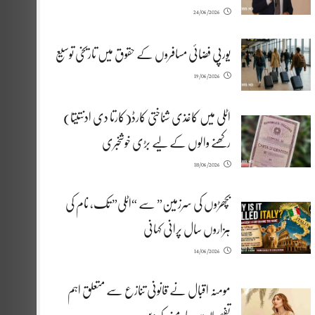
24/06/2026
یورپی فضائی مسافروں کے حقوق میں تاریخی توسیع
19/06/2026
اٹلی میں کاغذی شناختی کارڈ(کارتا دی ادنتیتا)
رکھنے والوں کے لیے بڑی خوشخبری
18/06/2026
بچھڑوں کی سرزمین” سے “اٹلی” تک، نام کی
ہزاروں سال پرانی کہانی
14/06/2026
مومنہ اقبال نے قانونی تنازع سے متعلق اہم