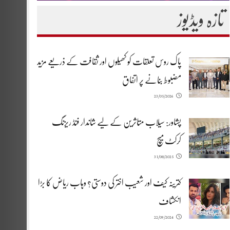
تازہ ویڈیوز
پاک روس تعلقات کو کھیلوں اور ثقافت کے ذریعے مزید
مضبوط بنانے پر اتفاق
23/05/2026
پشاور: سیلاب متاثرین کے لیے شاندار فنڈ ریزنگ
کرکٹ میچ
31/08/2025
کترینہ کیف اور شعیب اختر کی دوستی؟ وہاب ریاض کا بڑا
انکشاف
22/09/2024