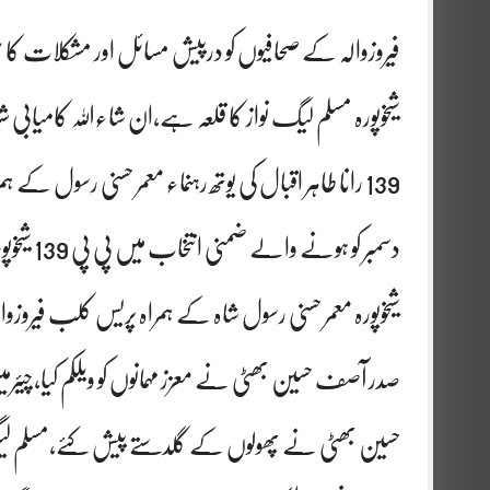
فیروزوالہ کے صحافیوں کو درپیش مسائل اور مشکلات کا حل 
شیخوپورہ مسلم لیگ نواز کا قلعہ ہے،ان شاءاللہ کامیابی شیر
شیخوپورہ معمر حسنی رسول شاہ کے ہمراہ پریس کلب فیروز
صدر آصف حسین بھٹی نے معزز مہمانوں کو ویلکم کیا،چیئرمین 