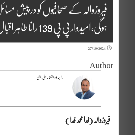
فیروزوالہ کے صحافیوں کو درپیش مسائ
ہوگی،امیدوار پی پی 139 رانا طاہر اقبال
27/10/2024
Author
راجہ ذوالفقار علی،اٹلی
فیروزوالہ (فدا محمد فدا )