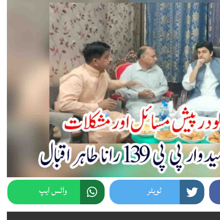
ٹویٹر
واٹس ایپ