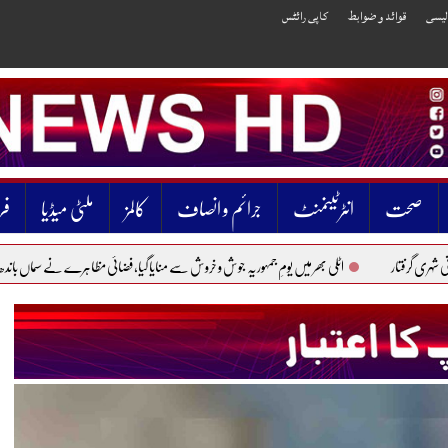
الیسی
قوائد و ضوابط
کاپی رائٹس
صحت
انٹرٹینمنٹ
جرائم و انصاف
کالمز
ملٹی میڈیا
فر
اٹلی بھر میں یومِ جمہوریہ جوش و خروش سے منایا گیا، فضائی مظاہرے نے سماں باندھ دیا
پاکستان 