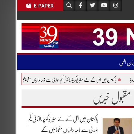
E-PAPER
مان الہی
میں اٹلی کے نئے سفیر یوگو چارلاتانی یکم جولائی سے ذمہ داریاں سنبھالیں گے
یورپی فضائی مسافروں 
مقبول خبریں
پاکستان میں اٹلی کے نئے سفیر یوگو چارلاتانی یکم
جولائی سے ذمہ داریاں سنبھالیں گے