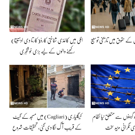
ں کے حقوق میں تاریخی توسیع
اٹلی میں کاغذی شناختی کارڈ(کارتا دی ادنتیتا)
رکھنے والوں کے لیے بڑی خوشخبری
ہ گزینوں سے متعلق نیا نظام
کیگلیاری (Cagliari) میں مسجد کے گیٹ
ی نگرانی مزید سخت
کے قریب آگ لگا دی گئی، تحقیقات شروع