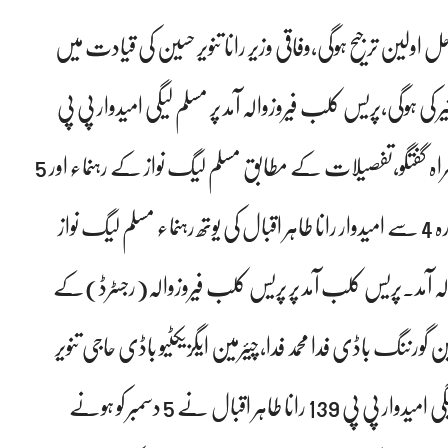
اولین ترجیح ہوگی،وفاقی وزیر رانا تنویر حسین کی قیادت میں
 کی ہوگی،پریس کلب فیروزوالہ آمد پر مسلم لیگی امیدوار پی پی
139 رانا طاہر اقبال کی یوتھ رہنماء معمر حسنی رسول کے ہمراہ گفتگو،تفصیلات کے مطابق مسلم لیگ نواز کے رہنماء اور 5
دسمبر کو ہونے والے ضمنی انتخاب میں پی پی 139 شیخوپورہ 4 سے امیدوار رانا طاہر اقبال کی یوتھ رہنماء مسلم لیگ نواز
والہ آمد۔پریس کلب آمد پر پریس کلب فیروزوالہ(رجسٹرڈ)کے
گورننگ باڈی فدا محمد فدا،چیئرمین ایگزیکٹیو باڈی حاجی تنویر
حسین بھٹی نے پھولوں کے گلدستے پیش کئے،مسلم لیگی امیدوار پی پی 139 رانا طاہر اقبال نے 5 دسمبر کو ہونے