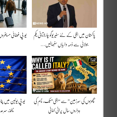
پاکستان میں اٹلی کے نئے سفیر یوگو چارلاتانی یکم
یورپی فضائی مسافرو
جولائی سے ذمہ داریاں سنبھالیں…
بچھڑوں کی سرزمین” سے “اٹلی” تک، نام کی
یورپی یونین میں پنا
ہزاروں سال پرانی کہانی
نافذ، سرحد