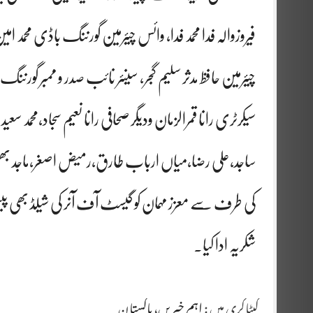
فیروزوالہ فدا محمد فدا، وائس چیئرمین گورننگ باڈی محمد ا
چیئرمین حافظ مدثر سلیم گجر، سینئر نائب صدر و ممبر گورن
سیکرٹری رانا قمرالزمان ودیگر صحافی رانا نعیم سجاد،محمد 
ساجد،علی رضا،میاں ارباب طارق،رمیض اصغر،ماجد ب
کی طرف سے معزز مہمان کو گیسٹ آف آنر کی شیلڈ بھی پ
شکریہ ادا کیا۔
کیٹاگری میں :
اہم خبریں
،
پاکستان