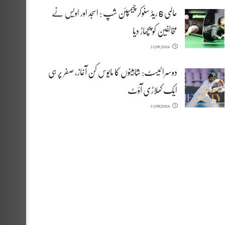
عالمی 6 ریڈ سنوکر چیمپئن شپ : اسجد اور اویس نے
مخالفین کو پچھاڑ دیا
21/09/2024
دوسرا ٹیسٹ: شاہینوں کا مایوس کن آغاز، صفر پر ہی
ایک کھلاڑی آؤٹ
31/08/2024