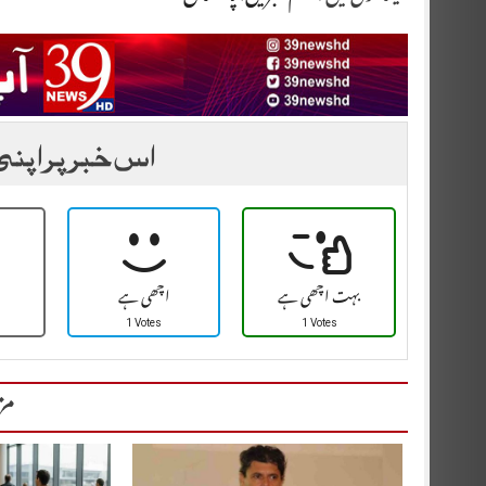
اس خبر پر اپنی
بہت اچھی ہے
اچھی ہے
1 Votes
1 Votes
مز