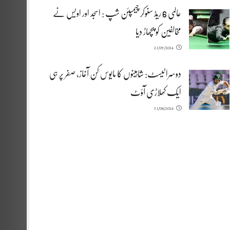
عالمی 6 ریڈ سنوکر چیمپئن شپ : اسجد اور اویس نے
مخالفین کو پچھاڑ دیا
21/09/2024
دوسرا ٹیسٹ: شاہینوں کا مایوس کن آغاز، صفر پر ہی
ایک کھلاڑی آؤٹ
31/08/2024