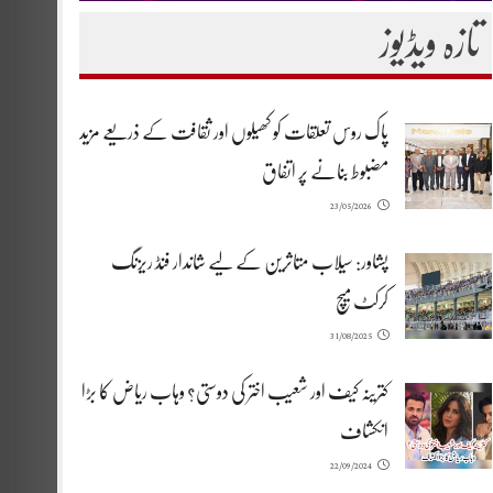
تازہ ویڈیوز
پاک روس تعلقات کو کھیلوں اور ثقافت کے ذریعے مزید
مضبوط بنانے پر اتفاق
23/05/2026
پشاور: سیلاب متاثرین کے لیے شاندار فنڈ ریزنگ
کرکٹ میچ
31/08/2025
کترینہ کیف اور شعیب اختر کی دوستی؟ وہاب ریاض کا بڑا
انکشاف
22/09/2024