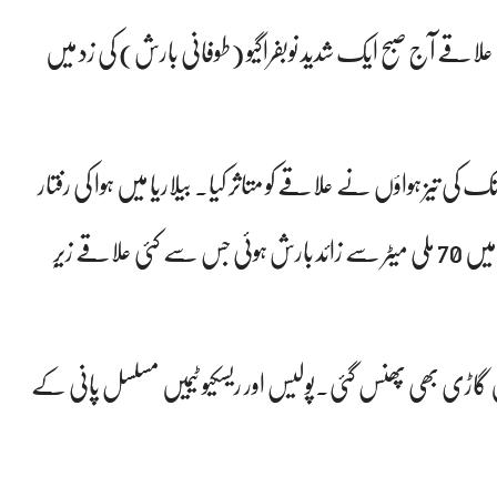
حلی علاقے آج صبح ایک شدید نوبفراگیو (طوفانی بارش) کی زد میں
رش اور 100 کلومیٹر فی گھنٹہ تک کی تیز ہواؤں نے علاقے کو متاثر کیا۔ بیلاریا میں ہوا کی رفتار
122.3 کلومیٹر فی گھنٹہ ریکارڈ کی گئی۔صرف چند منٹ میں 70 ملی میٹر سے زائد بارش ہوئی جس سے کئی علاقے زیرِ
 گاڑی بھی پھنس گئی۔پولیس اور ریسکیو ٹیمیں مسلسل پانی کے