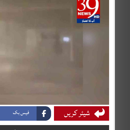
شیئر کریں
فیس بک