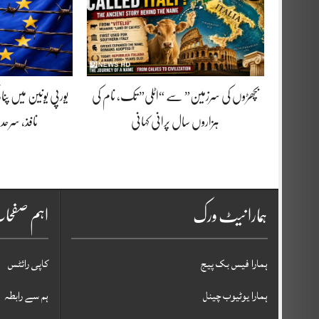
بچھڑوں کی سرزمین” سے “اٹلی” تک، نام کی
یورپی یونین میں پنا
ہزاروں سال پرانی کہانی
نافذ، سرحد
ہمارا نیٹ ورک
اہم صفح
ہمارا فیس بک پیج
کاپی رائٹس
ہمارا یوٹیوب چینل
ہم سے رابطہ