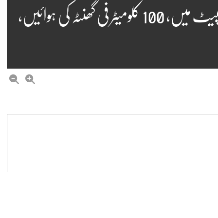
ریمنی اور راوینا شدید طوفانی بارش کی لپیٹ میں، 100 کلومیٹر فی گھنٹہ کی ہوائیں،