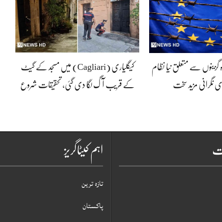
ہ گزینوں سے متعلق نیا نظام
کیگلیاری (Cagliari) میں مسجد کے گیٹ
ی نگرانی مزید سخت
کے قریب آگ لگا دی گئی، تحقیقات شروع
ات
اہم کیٹاگریز
تازہ ترین
پاکستان