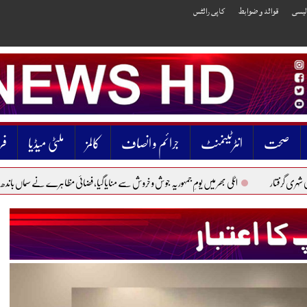
الیسی
قوائد و ضوابط
کاپی رائٹس
صحت
انٹرٹینمنٹ
جرائم و انصاف
کالمز
ملٹی میڈیا
فر
اٹلی بھر میں یومِ جمہوریہ جوش و خروش سے منایا گیا، فضائی مظاہرے نے سماں باندھ دیا
پاکستان م