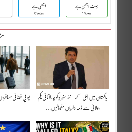
بہت اچھی ہے
اچھی ہے
0 Votes
1 Votes
مز
پاکستان میں اٹلی کے نئے سفیر یوگو چارلاتانی یکم
یورپی فضائی مسافرو
جولائی سے ذمہ داریاں سنبھالیں…