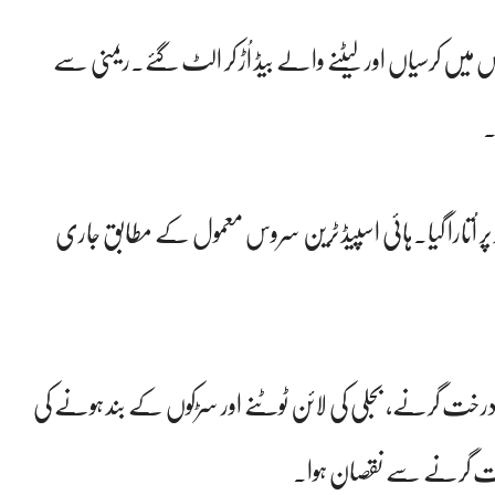
س میں کرسیاں اور لیٹنے والے بیڈ اُڑ کر الٹ گئے۔ریمنی سے
۔
 اُتارا گیا۔ہائی اسپیڈ ٹرین سروس معمول کے مطابق جاری
یں بھی درخت گرنے، بجلی کی لائن ٹوٹنے اور سڑکوں کے بند ہونے کی
خت گرنے سے نقصان ہوا۔