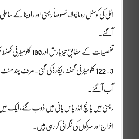
اٹلی کی کوسٹل رومانیولا، خصوصاً ریمنی اور راوینا کے سا
آگئے۔
تفصیلات کے مطابق تیز با
آب آگئے۔
ریمنی میں پانچ انڈر پاس پانی میں ڈوب گئے، ایک میں
اخراج اور سڑکوں کی نگرانی کر رہی ہیں۔