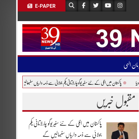
E-PAPER
مان الہی
یں اٹلی کے نئے سفیر یوگو چارلاتانی یکم جولائی سے ذمہ داریاں سنبھالیں گے
یورپی فضائی مسافروں ک
مقبول خبریں
پاکستان میں اٹلی کے نئے سفیر یوگو چارلاتانی یکم
جولائی سے ذمہ داریاں سنبھالیں گے