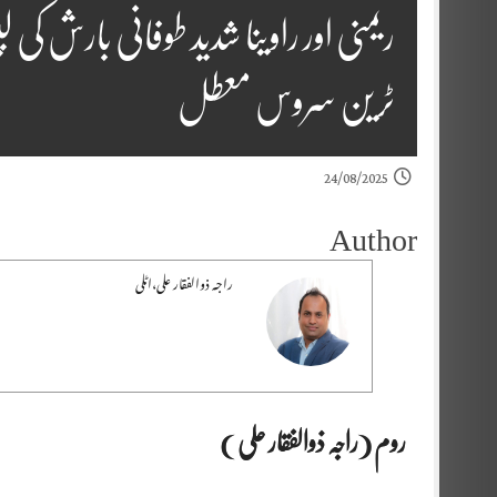
ٹرین سروس معطل
24/08/2025
Author
راجہ ذوالفقار علی،اٹلی
روم (راجہ ذوالفقار علی )