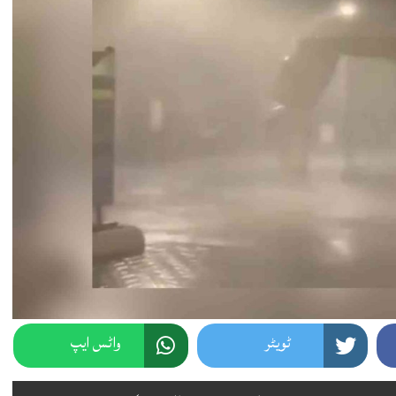
ٹویٹر
واٹس ایپ