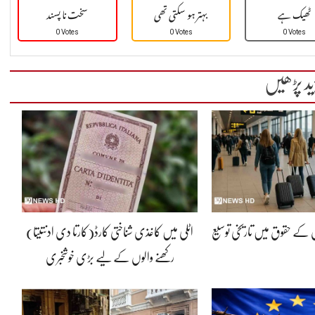
ٹھیک ہے
بہتر ہو سکتی تھی
سخت نا پسند
0 Votes
0 Votes
0 Votes
ید پڑھیں
ں کے حقوق میں تاریخی توسیع
اٹلی میں کاغذی شناختی کارڈ(کارتا دی ادنتیتا)
رکھنے والوں کے لیے بڑی خوشخبری