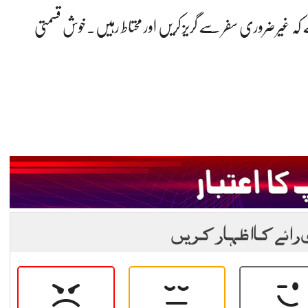
ے کہ غیر ضروری سفر سے گریز کریں اور محتاط رہیں۔خوش قسمتی
 رائے کا اظہار کریں