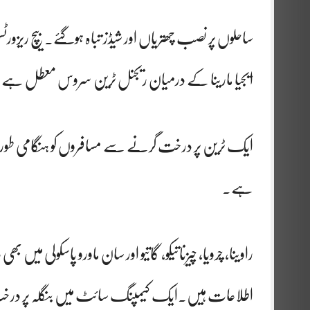
ساحلوں پر نصب چھتریاں اور شیڈز تباہ ہوگئے۔بیچ ریزورٹ
ایجیا مارینا کے درمیان ریجنل ٹرین سروس معطل ہے
ایک ٹرین پر درخت گرنے سے مسافروں کو ہنگامی طور پر
ہے۔
راوینا، چرویا، چیزناتیکو، گاتیو اور سان ماورو پاسکولی م
اطلاعات ہیں۔ایک کیمپنگ سائٹ میں بنگلہ پر در