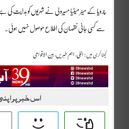
چرویا کے میئر میٹیا مسیرو لی نے شہریوں کو ہدایت کی ہ
سے کسی جانی نقصان کی اطلاع موصول نہیں ہوئی۔
کیٹاگری میں :
اٹلی
،
اہم خبریں
،
بین الاقوامی
اس خبر پر اپنی