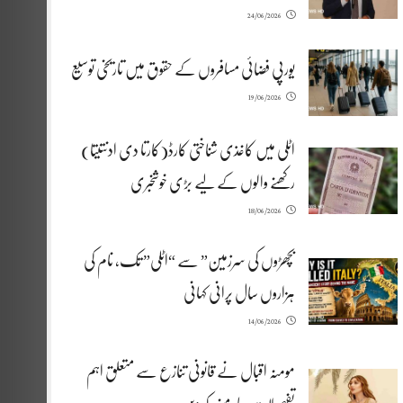
24/06/2026
یورپی فضائی مسافروں کے حقوق میں تاریخی توسیع
19/06/2026
اٹلی میں کاغذی شناختی کارڈ(کارتا دی ادنتیتا)
رکھنے والوں کے لیے بڑی خوشخبری
18/06/2026
بچھڑوں کی سرزمین” سے “اٹلی” تک، نام کی
ہزاروں سال پرانی کہانی
14/06/2026
مومنہ اقبال نے قانونی تنازع سے متعلق اہم