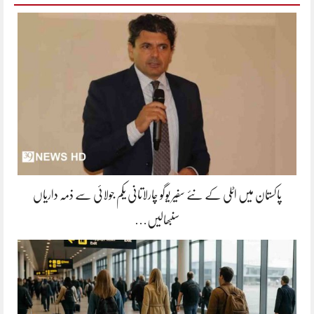
پاکستان میں اٹلی کے نئے سفیر یوگو چارلاتانی یکم جولائی سے ذمہ داریاں
سنبھالیں…