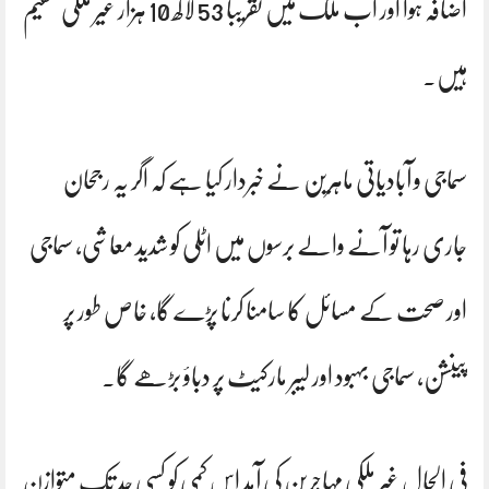
اضافہ ہوا اور اب ملک میں تقریباً 53 لاکھ 10 ہزار غیر ملکی مقیم
ہیں۔
سماجی و آبادیاتی ماہرین نے خبردار کیا ہے کہ اگر یہ رجحان
جاری رہا تو آنے والے برسوں میں اٹلی کو شدید معاشی، سماجی
اور صحت کے مسائل کا سامنا کرنا پڑے گا، خاص طور پر
پینشن، سماجی بہبود اور لیبر مارکیٹ پر دباؤ بڑھے گا۔
فی الحال غیر ملکی مہاجرین کی آمد اس کمی کو کسی حد تک متوازن