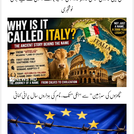
خوشخبری
بچھڑوں کی سرزمین” سے “اٹلی” تک، نام کی ہزاروں سال پرانی کہانی