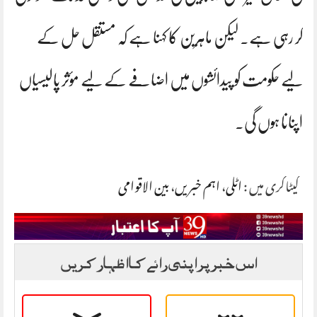
کر رہی ہے۔ لیکن ماہرین کا کہنا ہے کہ مستقل حل کے
لیے حکومت کو پیدائشوں میں اضافے کے لیے مؤثر پالیسیاں
اپنانا ہوں گی۔
کیٹاگری میں :
اٹلی
،
اہم خبریں
،
بین الاقوامی
اس خبر پر اپنی رائے کا اظہار کریں