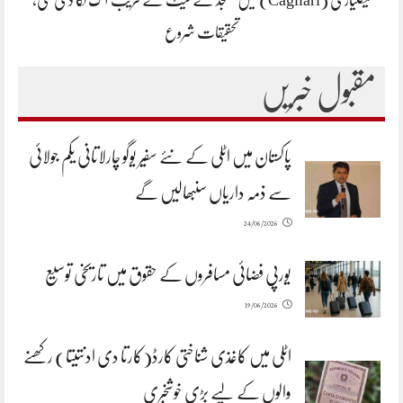
کیگلیاری (Cagliari) میں مسجد کے گیٹ کے قریب آگ لگا دی گئی،
تحقیقات شروع
مقبول خبریں
پاکستان میں اٹلی کے نئے سفیر یوگو چارلاتانی یکم جولائی
سے ذمہ داریاں سنبھالیں گے
24/06/2026
یورپی فضائی مسافروں کے حقوق میں تاریخی توسیع
19/06/2026
اٹلی میں کاغذی شناختی کارڈ(کارتا دی ادنتیتا) رکھنے
والوں کے لیے بڑی خوشخبری