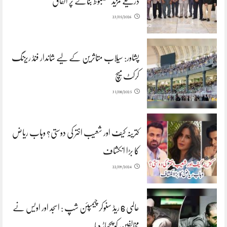
ذریعے مزید مضبوط بنانے پر اتفاق
23/05/2026
پشاور: سیلاب متاثرین کے لیے شاندار فنڈ ریزنگ
کرکٹ میچ
31/08/2025
کترینہ کیف اور شعیب اختر کی دوستی؟ وہاب ریاض
کا بڑا انکشاف
22/09/2024
عالمی 6 ریڈ سنوکر چیمپئن شپ : اسجد اور اویس نے
مخالفین کو پچھاڑ دیا