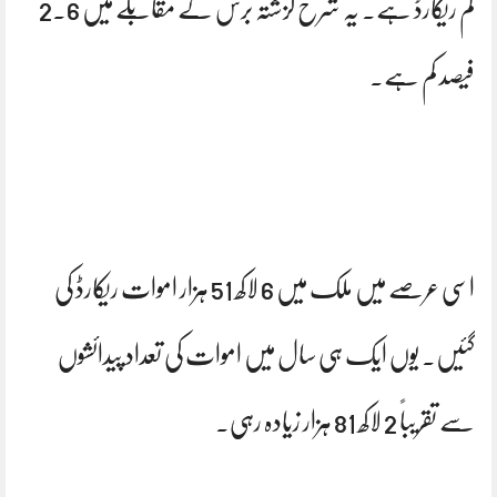
کم ریکارڈ ہے۔ یہ شرح گزشتہ برس کے مقابلے میں 2.6
فیصد کم ہے۔
اسی عرصے میں ملک میں 6 لاکھ 51 ہزار اموات ریکارڈ کی
گئیں۔ یوں ایک ہی سال میں اموات کی تعداد پیدائشوں
سے تقریباً 2 لاکھ 81 ہزار زیادہ رہی۔