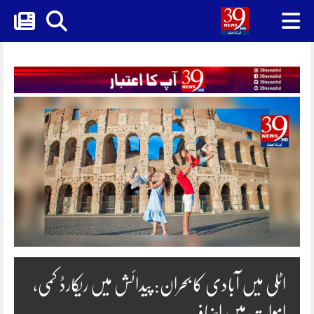
Skip
to
content
اٹلی میں آبادی کا بحران: پیدائش میں ریکارڈ کمی،
اموات میں اضافہ