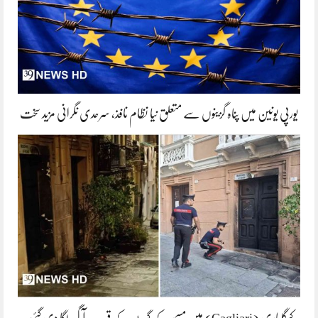
یورپی یونین میں پناہ گزینوں سے متعلق نیا نظام نافذ، سرحدی نگرانی مزید سخت