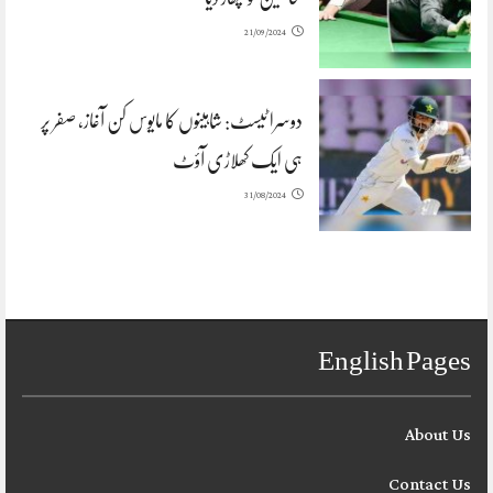
21/09/2024
دوسرا ٹیسٹ: شاہینوں کا مایوس کن آغاز، صفر پر
ہی ایک کھلاڑی آؤٹ
31/08/2024
English Pages
About Us
Contact Us