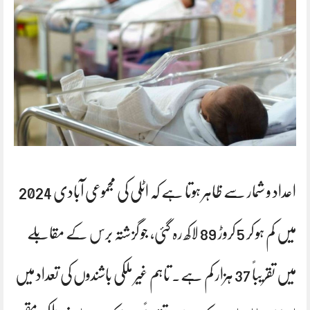
اعداد و شمار سے ظاہر ہوتا ہے کہ اٹلی کی مجموعی آبادی 2024
میں کم ہو کر 5 کروڑ 89 لاکھ رہ گئی، جو گزشتہ برس کے مقابلے
میں تقریباً 37 ہزار کم ہے۔ تاہم غیر ملکی باشندوں کی تعداد میں