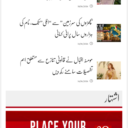
18/06/2026
بچھڑوں کی سرزمین” سے “اٹلی” تک، نام کی
ہزاروں سال پرانی کہانی
14/06/2026
مومنہ اقبال نے قانونی تنازع سے متعلق اہم
تفصیلات سامنے رکھ دیں
14/06/2026
اشتہار