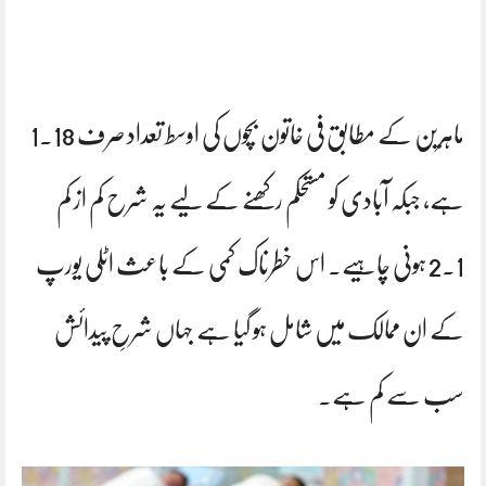
ماہرین کے مطابق فی خاتون بچوں کی اوسط تعداد صرف 1.18
ہے، جبکہ آبادی کو مستحکم رکھنے کے لیے یہ شرح کم از کم
2.1 ہونی چاہیے۔ اس خطرناک کمی کے باعث اٹلی یورپ
کے ان ممالک میں شامل ہو گیا ہے جہاں شرحِ پیدائش
سب سے کم ہے۔