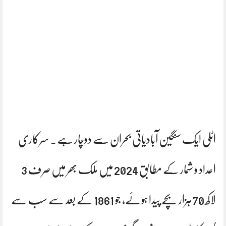
اٹلی ایک سنگین آبادیاتی بحران سے دوچار ہے۔ سرکاری
اعداد و شمار کے مطابق 2024 میں ملک بھر میں صرف 3
لاکھ 70 ہزار بچے پیدا ہوئے، جو 1861 کے بعد سے سب سے