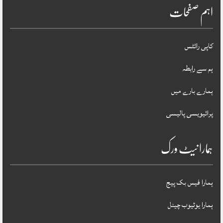
اہم صفحات
کاپی رائٹس
ہم سے رابطہ
ہمارے بارے میں
پرائیویسی پالیسی
ہمارا نیٹ ورک
ہمارا فیس بک پیج
ہمارا یوٹیوب چینل