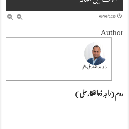
06/09/2025
Author
راجہ ذوالفقار علی،اٹلی
روم (راجہ ذوالفقار علی )