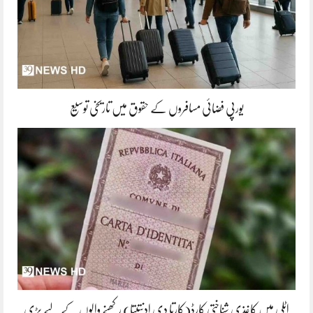
یورپی فضائی مسافروں کے حقوق میں تاریخی توسیع
اٹلی میں کاغذی شناختی کارڈ(کارتا دی ادنتیتا) رکھنے والوں کے لیے بڑی