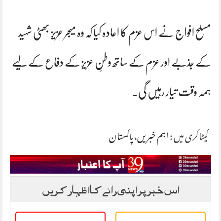
مسلح افواج نے اس عزم کا اعادہ کیا کہ وہ میجر عزیز بھٹی شہید
کے جذبے اور عزم کے ساتھ وطنِ عزیز کے دفاع کے لیے
ہمہ وقت تیار رہیں گی۔
کیٹاگری میں :
اہم خبریں
،
پاکستان
اس خبر پر اپنی رائے کا اظہار کریں