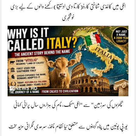
اٹلی میں کاغذی شناختی کارڈ(کارتا دی ادنتیتا) رکھنے والوں کے لیے بڑی
خوشخبری
بچھڑوں کی سرزمین” سے “اٹلی” تک، نام کی ہزاروں سال پرانی کہانی
یورپی یونین میں پناہ گزینوں سے متعلق نیا نظام نافذ، سرحدی نگرانی مزید سخت