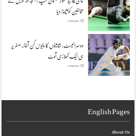
عالمی 6 ریڈ سنوکر چیمپئن شپ : اسجد اور اویس نے
مخالفین کو پچھاڑ دیا
21/09/2024
دوسرا ٹیسٹ: شاہینوں کا مایوس کن آغاز، صفر پر
ہی ایک کھلاڑی آؤٹ
31/08/2024
English Pages
About Us