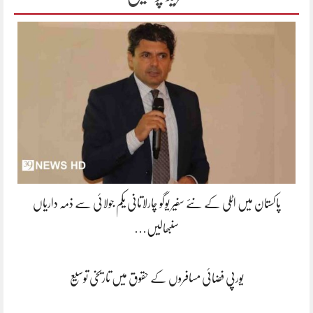
پاکستان میں اٹلی کے نئے سفیر یوگو چارلاتانی یکم جولائی سے ذمہ داریاں
سنبھالیں…
یورپی فضائی مسافروں کے حقوق میں تاریخی توسیع