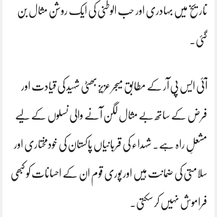
تاریخ میں بہادری اور حب الوطنی کی ایک روشن مثال بن
گئی۔
آئی ایس پی آر کے مطابق میجر عزیز بھٹی شہید کی قیادت اور
فرض کے ساتھ بے مثال لگن آنے والی نسلوں کے لیے
مشعلِ راہ ہے۔ شہداء کی قربانیاں پاکستان کی خودمختاری اور
سلامتی کی ضمانت ہیں اور پوری قوم ان کے احسانات کو کبھی
فراموش نہیں کر سکتی۔