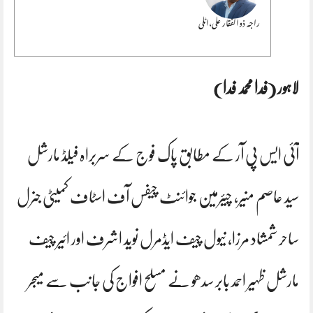
راجہ ذوالفقار علی،اٹلی
لاہور (فدا محمد فدا)
آئی ایس پی آر کے مطابق پاک فوج کے سربراہ فیلڈ مارشل
سید عاصم منیر، چیئرمین جوائنٹ چیفس آف اسٹاف کمیٹی جنرل
ساحر شمشاد مرزا، نیول چیف ایڈمرل نوید اشرف اور ائیر چیف
مارشل ظہیر احمد بابر سدھو نے مسلح افواج کی جانب سے میجر