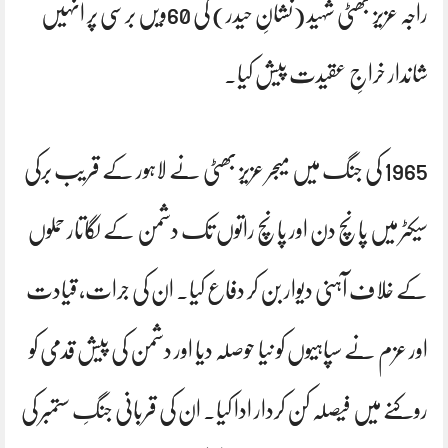
راجہ عزیز بھٹی شہید (نشانِ حیدر) کی 60ویں برسی پر انہیں
شاندار خراجِ عقیدت پیش کیا۔
1965 کی جنگ میں میجر عزیز بھٹی نے لاہور کے قریب برکی
سیکٹر میں پانچ دن اور پانچ راتوں تک دشمن کے لگاتار حملوں
کے خلاف آہنی دیوار بن کر دفاع کیا۔ ان کی جرات، قیادت
اور عزم نے سپاہیوں کو نیا حوصلہ دیا اور دشمن کی پیش قدمی کو
روکنے میں فیصلہ کن کردار ادا کیا۔ ان کی قربانی جنگِ ستمبر کی