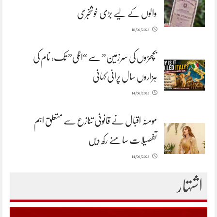
والوں کے لیے بڑی خوشخبری
18/06/2026
بچھڑوں کی سرزمین” سے “اٹلی” تک، نام کی
ہزاروں سال پرانی کہانی
14/06/2026
مومنہ اقبال نے قانونی تنازع سے متعلق اہم
تفصیلات سامنے رکھ دیں
14/06/2026
اشتہار