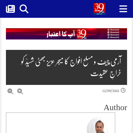
Skip
to
content
آرمی چیف و مسلح افواج کا میجر عزیز بھٹی شہیدؒ کو
خراجِ عقیدت
12/09/2025
Author