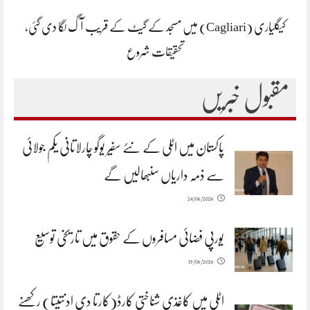
کیگلیاری (Cagliari) میں مسجد کے گیٹ کے قریب آگ لگا دی گئی،
تحقیقات شروع
مقبول خبریں
پاکستان میں اٹلی کے نئے سفیر یوگو چارلاتانی یکم جولائی
سے ذمہ داریاں سنبھالیں گے
24/06/2026
یورپی فضائی مسافروں کے حقوق میں تاریخی توسیع
19/06/2026
اٹلی میں کاغذی شناختی کارڈ(کارتا دی ادنتیتا) رکھنے