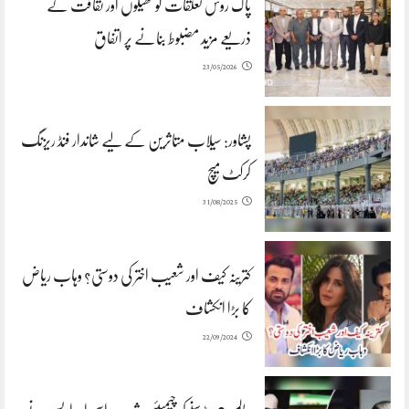
پاک روس تعلقات کو کھیلوں اور ثقافت کے
ذریعے مزید مضبوط بنانے پر اتفاق
23/05/2026
پشاور: سیلاب متاثرین کے لیے شاندار فنڈ ریزنگ
کرکٹ میچ
31/08/2025
کترینہ کیف اور شعیب اختر کی دوستی؟ وہاب ریاض
کا بڑا انکشاف
22/09/2024