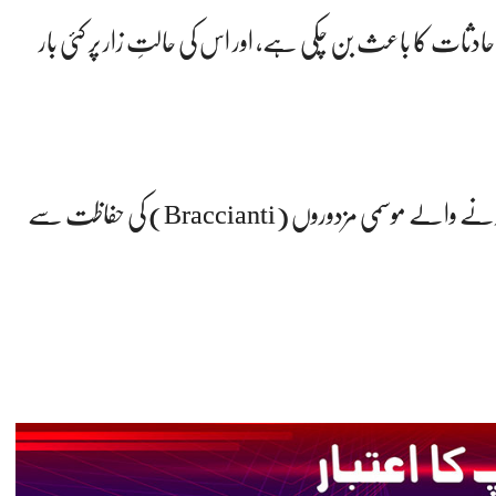
دثات کا باعث بن چکی ہے، اور اس کی حالتِ زار پر کئی بار
🇮🇹 یہ افسوسناک واقعہ اٹلی میں زرعی شعبے میں کام کرنے والے موسمی مزدوروں (Braccianti) کی حفاظت سے