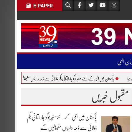
E-PAPER
مان الہی
تان میں اٹلی کے نئے سفیر یوگو چارلاتانی یکم جولائی سے ذمہ داریاں سنبھالیں گے
یورپی فضائی مساف
مقبول خبریں
پاکستان میں اٹلی کے نئے سفیر یوگو چارلاتانی یکم
جولائی سے ذمہ داریاں سنبھالیں گے