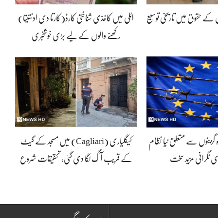
ں کے حقوق میں تاریخی توسیع
اٹلی میں کاغذی شناختی کارڈ(کارتا دی ادنتیتا)
رکھنے والوں کے لیے بڑی خوشخبری
ہ گزینوں سے متعلق نیا نظام
کیگلیاری (Cagliari) میں مسجد کے گیٹ
ی نگرانی مزید سخت
کے قریب آگ لگا دی گئی، تحقیقات شروع