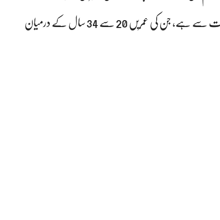
مطابق جاں بحق ہونے والے چاروں افراد کا تعلق بھارت سے ہے، جن کی عمریں 20 سے 34 سال کے درمیان