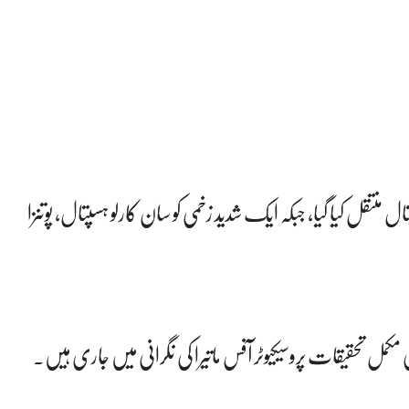
منتقل کیا گیا، جبکہ ایک شدید زخمی کو سان کارلو ہسپتال، پوتنزا
 مکمل تحقیقات پروسیکیوٹر آفس ماتیرا کی نگرانی میں جاری ہیں۔