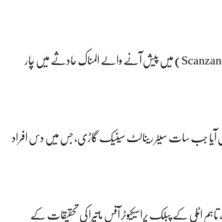
اٹلی کے شہر ماتیرا کے علاقے سکانزانو یونکو (Scanzano Jonico) میں پیش آنے والے المناک حادثے میں چار
 شاہراہ پر اس وقت پیش آیا جب سات سیٹر رینالٹ سینیِک گاڑی، جس میں دس افراد
ھا، تاہم اٹلی کے پبلک پراسیکیوٹر آفس ماتیرا کی تحقیقات کے