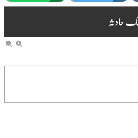
یفک حادثہ