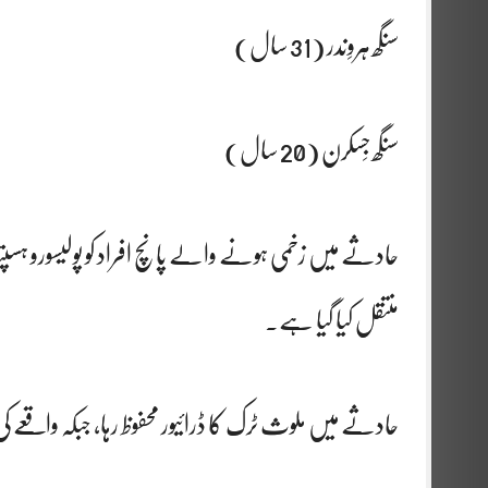
سنگھ ہروِندر (31 سال)
سنگھ جَسکرن (20 سال)
حادثے میں زخمی ہونے والے پانچ افراد کو پولیسورو ہسپتال 
منتقل کیا گیا ہے۔
حادثے میں ملوث ٹرک کا ڈرائیور محفوظ رہا، جبکہ واقعے کی