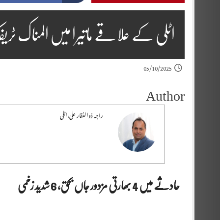
اٹلی کے علاقے ماتیرا میں المناک ٹر
05/10/2025
Author
راجہ ذوالفقار علی،اٹلی
حادثے میں 4 بھارتی مزدور جاں بحق، 6 شدید زخمی