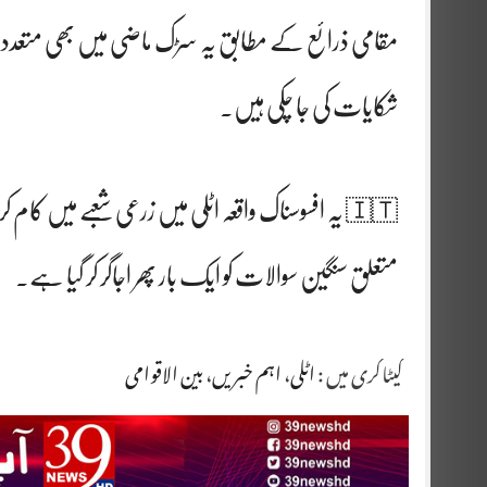
مقامی ذرائع کے مطابق یہ سڑک ماضی میں بھی متعدد حا
شکایات کی جا چکی ہیں۔
متعلق سنگین سوالات کو ایک بار پھر اجاگر کر گیا ہے۔
کیٹاگری میں :
اٹلی
،
اہم خبریں
،
بین الاقوامی