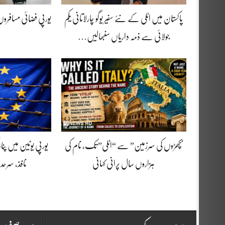
پاکستان میں اٹلی کے نئے سفیر یوگو چارلاتانی یکم
یورپی فضائی مسافرو
جولائی سے ذمہ داریاں سنبھالیں…
بچھڑوں کی سرزمین” سے “اٹلی” تک، نام کی
یورپی یونین میں پنا
ہزاروں سال پرانی کہانی
نافذ، سرحد