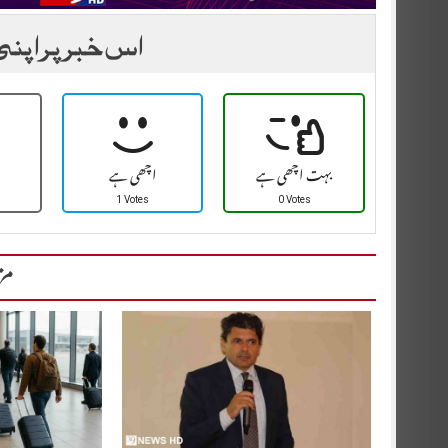
اس خبر پر اپنی
بہت اچھی ہے
اچھی ہے
1 Votes
0 Votes
مز