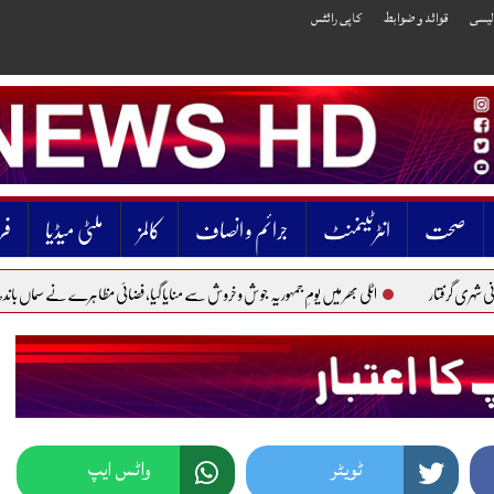
الیسی
قوائد و ضوابط
کاپی رائٹس
صحت
انٹرٹینمنٹ
جرائم و انصاف
کالمز
ملٹی میڈیا
فر
اٹلی بھر میں یومِ جمہوریہ جوش و خروش سے منایا گیا، فضائی مظاہرے نے سماں باندھ دیا
پاکس
ٹویٹر
واٹس ایپ