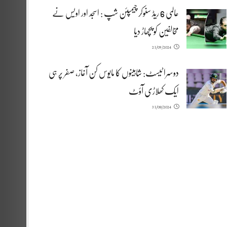
عالمی 6 ریڈ سنوکر چیمپئن شپ : اسجد اور اویس نے
مخالفین کو پچھاڑ دیا
21/09/2024
دوسرا ٹیسٹ: شاہینوں کا مایوس کن آغاز، صفر پر ہی
ایک کھلاڑی آؤٹ
31/08/2024