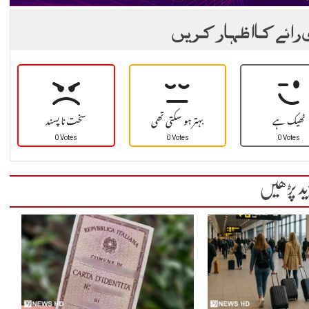
 رائے کا اظہار کریں
ٹھیک ہے
بہتر ہو سکتی تھی
سخت نا پسند
0 Votes
0 Votes
0 Votes
ید پڑھیں