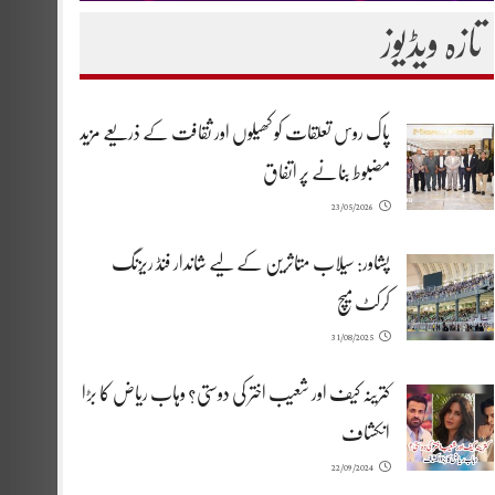
تازہ ویڈیوز
پاک روس تعلقات کو کھیلوں اور ثقافت کے ذریعے مزید
مضبوط بنانے پر اتفاق
23/05/2026
پشاور: سیلاب متاثرین کے لیے شاندار فنڈ ریزنگ
کرکٹ میچ
31/08/2025
کترینہ کیف اور شعیب اختر کی دوستی؟ وہاب ریاض کا بڑا
انکشاف
22/09/2024