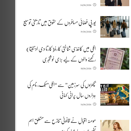
24/06/2026
یورپی فضائی مسافروں کے حقوق میں تاریخی توسیع
19/06/2026
اٹلی میں کاغذی شناختی کارڈ(کارتا دی ادنتیتا)
رکھنے والوں کے لیے بڑی خوشخبری
18/06/2026
بچھڑوں کی سرزمین” سے “اٹلی” تک، نام کی
ہزاروں سال پرانی کہانی
14/06/2026
مومنہ اقبال نے قانونی تنازع سے متعلق اہم