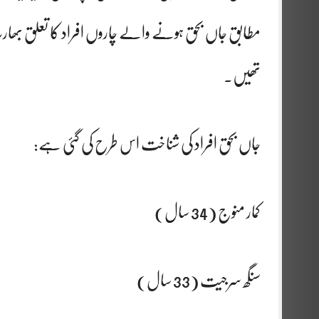
تھیں۔
جاں بحق افراد کی شناخت اس طرح کی گئی ہے:
کمار منوج (34 سال)
سنگھ سرجیت (33 سال)