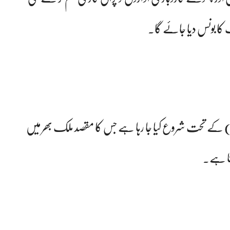
ہ پروگرام منصوبہ برائے قومی بحالی و لچک (PNRR) کے تحت شروع کیا جا رہا ہے جس کا مقصد ملک بھر میں
ینا ہے۔