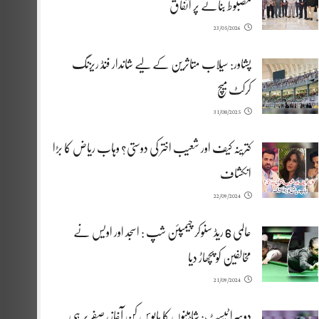
مضبوط بنانے پر اتفاق
23/05/2026
پشاور: سیلاب متاثرین کے لیے شاندار فنڈ ریزنگ
کرکٹ میچ
31/08/2025
کترینہ کیف اور شعیب اختر کی دوستی؟ وہاب ریاض کا بڑا
انکشاف
22/09/2024
عالمی 6 ریڈ سنوکر چیمپئن شپ : اسجد اور اویس نے
مخالفین کو پچھاڑ دیا
21/09/2024
دوسرا ٹیسٹ: شاہینوں کا مایوس کن آغاز، صفر پر ہی