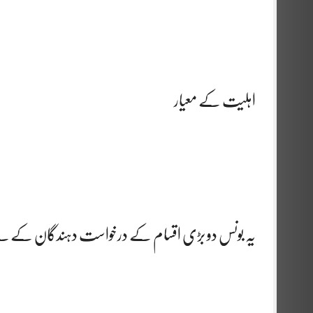
اہلیت کے معیار
یہ بونس دو بڑی اقسام کے درخواست دہندگان کے ل