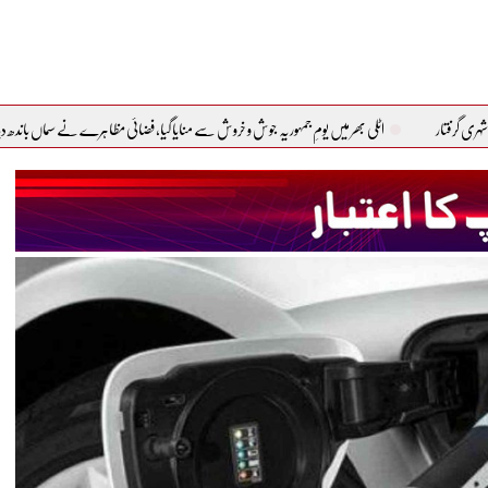
اٹلی بھر میں یومِ جمہوریہ جوش و خروش سے منایا گیا، فضائی مظاہرے نے سماں باندھ دیا
پاکستان 