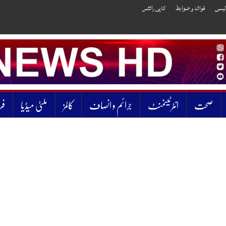
الیسی
قوائد و ضوابط
کاپی رائٹس
صحت
انٹرٹینمنٹ
جرائم و انصاف
کالمز
ملٹی میڈیا
فر