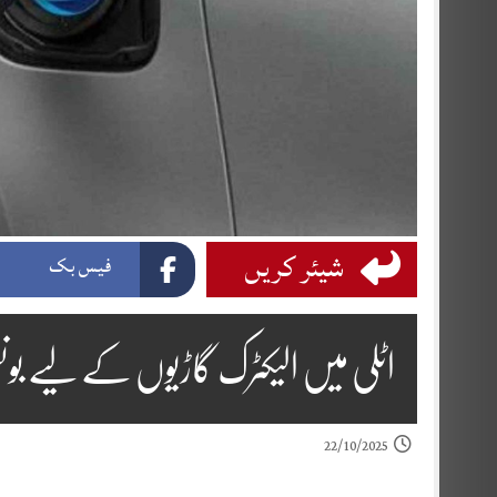
شیئر کریں
فیس بک
اٹلی میں الیکٹرک گاڑیوں کے لیے بو
22/10/2025