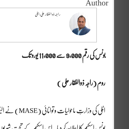
Author
راجہ ذوالفقار علی،اٹلی
بونس کی رقم 9,000 سے 11,000 یورو تک
روم (راجہ ذوالفقار علی )
اٹلی کی وزارتِ
بونس اسکیم کا اعلان کر دیا۔ اس اسکیم کے تحت شہریوں 