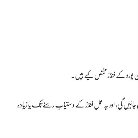
کو دوپہر 12 بجے سے قبول کی جائیں گی، اور یہ عمل فنڈز کے دستیاب رہنے تک یا زیادہ