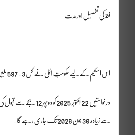
فنڈ کی تفصیل اور مدت
اس اسکیم کے لیے حکومتِ اٹلی نے کل 597.3 ملین یورو کے فنڈز مختص کیے ہیں۔
درخواستیں 22 اکتوبر 2025 
سے زیادہ 30 جون 2026 تک جاری رہے گا۔