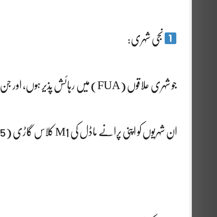
نجی شہری:
جو شہری علاقوں (FUA) میں رہائش پذیر ہوں، اور جن کا ISEE انکم لیول 40,000 یورو یا کم ہو۔
ان شہریوں کو اپنی پرانے ماڈل کی M1 کلاس گاڑی (Euro 5 یا اس سے نیچے) ختم کرنا ہوگی۔