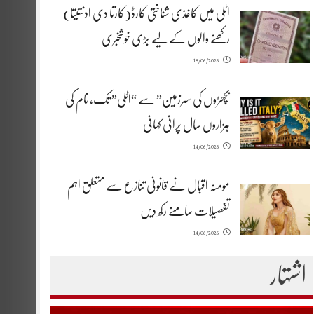
اٹلی میں کاغذی شناختی کارڈ(کارتا دی ادنتیتا)
رکھنے والوں کے لیے بڑی خوشخبری
18/06/2026
بچھڑوں کی سرزمین” سے “اٹلی” تک، نام کی
ہزاروں سال پرانی کہانی
14/06/2026
مومنہ اقبال نے قانونی تنازع سے متعلق اہم
تفصیلات سامنے رکھ دیں
14/06/2026
اشتہار