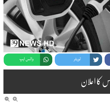
ٹویٹر
واٹس ایپ
نس کا اعلان