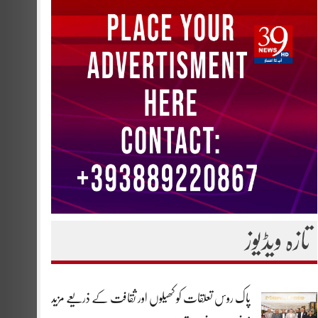
تازہ ویڈیوز
پاک روس تعلقات کو کھیلوں اور ثقافت کے ذریعے مزید