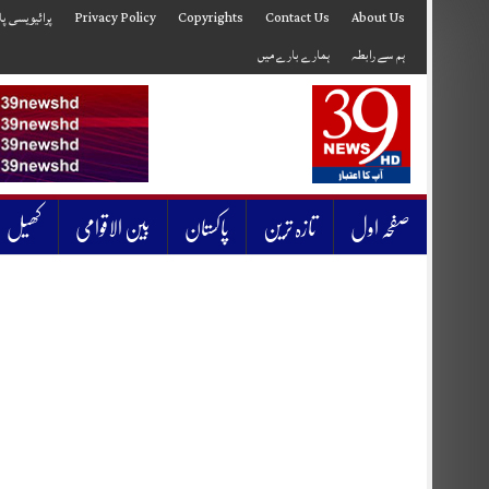
Skip
to
About Us
Contact Us
Copyrights
Privacy Policy
پرائیویسی پ
content
ہم سے رابطہ
ہمارے بارے میں
صفحہ اول
تازہ ترین
پاکستان
بین الاقوامی
کھیل