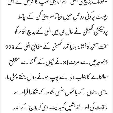
کیتھولک چرچ کی اعلی تنظیم اٹالین بشپ کانفرنس نے اس
رپورٹ پر کوئی ردِعمل نہیں دیا تاہم ویٹی کن کے چائلڈ
پروٹیکشن کمیشن نے حال ہی میں اٹلی کے چرچ حکام کو
سخت تنقید کا نشانہ بنایا تھا، کمیشن کے مطابق اٹلی کے 226
ڈائیوسیز میں سے صرف 81 نے بچوں کے تحفظ سے متعلق
سوالنامے کا جواب دیا۔نئے پوپ لیو نے رواں ہفتے پہلی بار
مذہبی رہنماں کے ہاتھوں جنسی تشدد کے شکار افراد سے
ملاقات کی اور نئے بشپس کو ہدایت دی کہ چرچ کے اندر