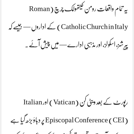
یہ تمام واقعات رومن کیتھولک چرچ (Roman
Catholic Church in Italy) کے اداروں — جیسے کہ
پیرشز، اسکولز، اور مذہبی ادارے — میں پیش آئے۔
رپورٹ کے بعد ویٹی کن (Vatican) اور Italian
Episcopal Conference (CEI) پر دباؤ بڑھ گیا ہے