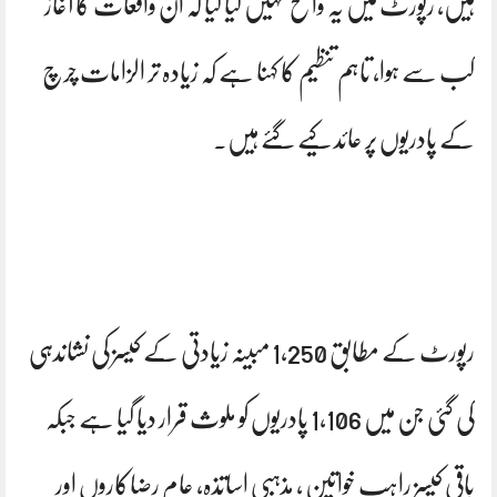
ہیں، رپورٹ میں یہ واضح نہیں کیا گیا کہ ان واقعات کا آغاز
کب سے ہوا، تاہم تنظیم کا کہنا ہے کہ زیادہ تر الزامات چرچ
کے پادریوں پر عائد کیے گئے ہیں۔
رپورٹ کے مطابق 1,250 مبینہ زیادتی کے کیسز کی نشاندہی
کی گئی جن میں 1,106 پادریوں کو ملوث قرار دیا گیا ہے جبکہ
باقی کیسز راہب خواتین ، مذہبی اساتذہ، عام رضاکاروں اور