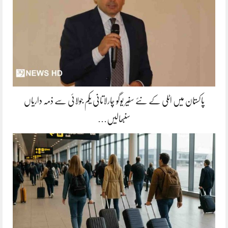
پاکستان میں اٹلی کے نئے سفیر یوگو چارلاتانی یکم جولائی سے ذمہ داریاں
سنبھالیں…