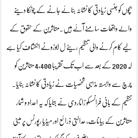
بچوں کو جنسی زیادتی کا نشانہ بنائے جانے کے چونکا دینے
والے واقعات سامنے آئے ہیں۔متاثرین کے حقوق کے
لیے کام کرنے والی تنظیم ریٹے ل ابوزونے انکشاف کیا ہے
کہ 2020 کے بعد سے اب تک تقریبا 4,400 متاثرین کو
چرچ سے وابستہ مذہبی شخصیات نے زیادتی کا نشانہ بنایا۔
تنظیم کے بانی فرانسسکو زاناردی نے بتایا کہ یہ اعداد و شمار
متاثرین کے بیانات، عدالتی ذرائع اور میڈیا رپورٹس پر مبنی