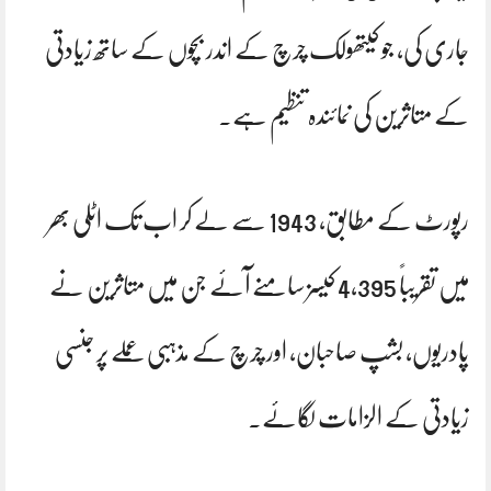
جاری کی، جو کیتھولک چرچ کے اندر بچوں کے ساتھ زیادتی
کے متاثرین کی نمائندہ تنظیم ہے۔
رپورٹ کے مطابق، 1943 سے لے کر اب تک اٹلی بھر
میں تقریباً 4,395 کیسز سامنے آئے جن میں متاثرین نے
پادریوں، بشپ صاحبان، اور چرچ کے مذہبی عملے پر جنسی
زیادتی کے الزامات لگائے۔