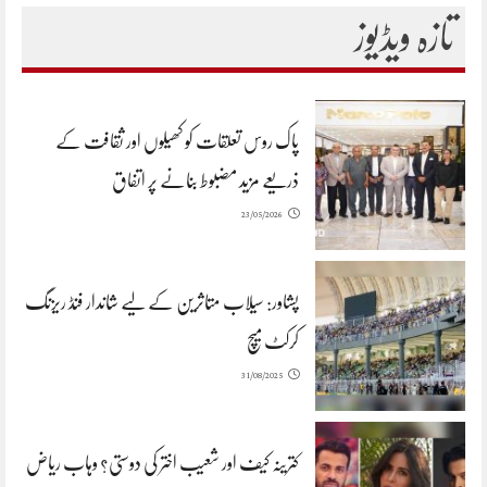
تازہ ویڈیوز
پاک روس تعلقات کو کھیلوں اور ثقافت کے
ذریعے مزید مضبوط بنانے پر اتفاق
23/05/2026
پشاور: سیلاب متاثرین کے لیے شاندار فنڈ ریزنگ
کرکٹ میچ
31/08/2025
کترینہ کیف اور شعیب اختر کی دوستی؟ وہاب ریاض