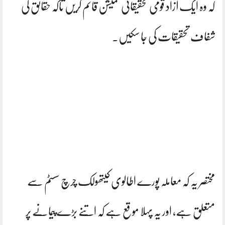
کہ وہ ایک آزاد قومی تحقیقاتی کمیشن قائم کریں تاکہ حقائق کی
شفاف تحقیقات کی جا سکیں۔
مختصر یہ کہ معاملہ پورے اطالوی کیتھولک چرچ سسٹم سے
متعلق ہے، اور یہ پہلا موقع ہے کہ اتنے بڑے پیمانے پر