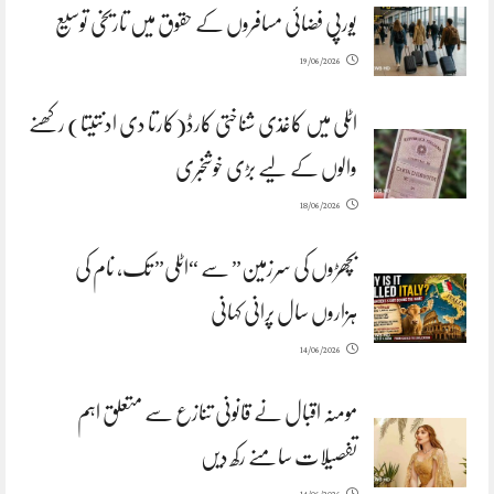
یورپی فضائی مسافروں کے حقوق میں تاریخی توسیع
19/06/2026
اٹلی میں کاغذی شناختی کارڈ(کارتا دی ادنتیتا) رکھنے
والوں کے لیے بڑی خوشخبری
18/06/2026
بچھڑوں کی سرزمین” سے “اٹلی” تک، نام کی
ہزاروں سال پرانی کہانی
14/06/2026
مومنہ اقبال نے قانونی تنازع سے متعلق اہم
تفصیلات سامنے رکھ دیں