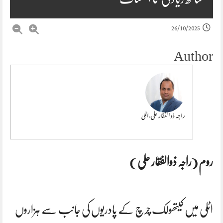
26/10/2025
Author
راجہ ذوالفقار علی،اٹلی
روم (راجہ ذوالفقار علی )
اٹلی میں کیتھولک چرچ کے پادریوں کی جانب سے ہزاروں