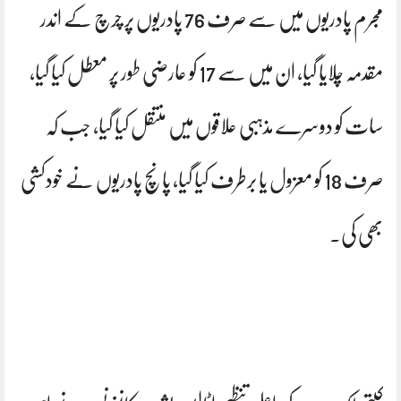
مجرم پادریوں میں سے صرف 76 پادریوں پر چرچ کے اندر
مقدمہ چلایا گیا، ان میں سے 17 کو عارضی طور پر معطل کیا گیا،
سات کو دوسرے مذہبی علاقوں میں منتقل کیا گیا، جب کہ
صرف 18 کو معزول یا برطرف کیا گیا، پانچ پادریوں نے خودکشی
بھی کی۔