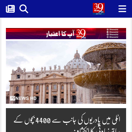
Skip
to
content
اٹلی میں پادریوں کی جانب سے 4400 بچوں کے
ساتھ زیادتی کا انکشاف