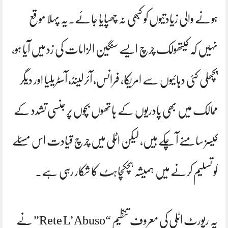
ہونے والی زیادتیوں کو کبھی نہ چھپایا جائے۔یہ پہلا موقع
نہیں کہ کیتھولک چرچ ایسے سنگین الزامات کی زد میں آیا ہو،
پچھلی کئی دہائیوں سے امریکا، فرانس، آئرلینڈ، آسٹریلیا اور دیگر
ممالک میں بھی پادریوں کے ہاتھوں بچوں پر جنسی تشدد کے
کیسز سامنے آ چکے ہیں، لیکن اٹلی میں چرچ قیادت اس مسئلے
کو تسلیم کرنے میں ہمیشہ ہچکچاہٹ کا شکار رہی ہے۔
یہ رپورٹ اٹلی کی معروف تنظیم “Rete L’Abuso” نے