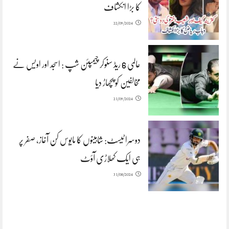
کا بڑا انکشاف
22/09/2024
عالمی 6 ریڈ سنوکر چیمپئن شپ : اسجد اور اویس نے
مخالفین کو پچھاڑ دیا
21/09/2024
دوسرا ٹیسٹ: شاہینوں کا مایوس کن آغاز، صفر پر
ہی ایک کھلاڑی آؤٹ
31/08/2024