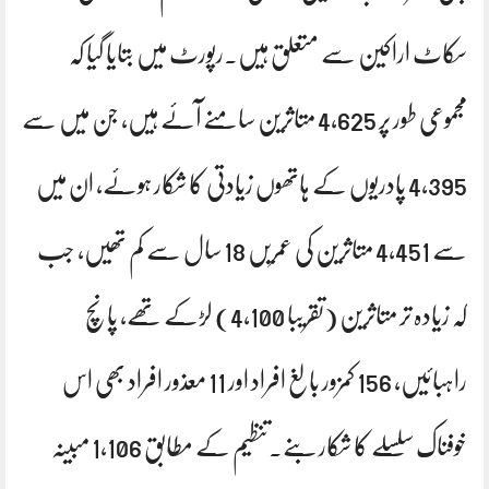
سکاٹ اراکین سے متعلق ہیں۔رپورٹ میں بتایا گیا کہ
مجموعی طور پر 4,625 متاثرین سامنے آئے ہیں، جن میں سے
4,395 پادریوں کے ہاتھوں زیادتی کا شکار ہوئے، ان میں
سے 4,451 متاثرین کی عمریں 18 سال سے کم تھیں، جب
کہ زیادہ تر متاثرین (تقریبا 4,100) لڑکے تھے، پانچ
راہبائیں، 156 کمزور بالغ افراد اور 11 معذور افراد بھی اس
خوفناک سلسلے کا شکار بنے۔تنظیم کے مطابق 1,106 مبینہ