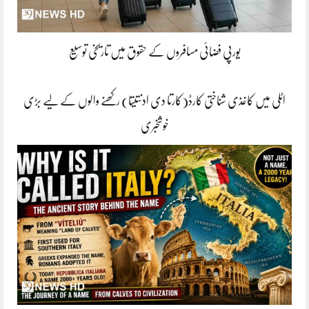
یورپی فضائی مسافروں کے حقوق میں تاریخی توسیع
اٹلی میں کاغذی شناختی کارڈ(کارتا دی ادنتیتا) رکھنے والوں کے لیے بڑی
خوشخبری