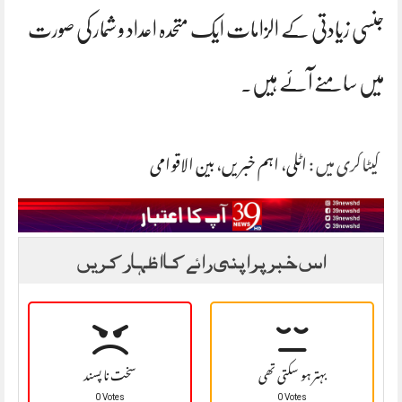
جنسی زیادتی کے الزامات ایک متحدہ اعداد و شمار کی صورت
میں سامنے آئے ہیں۔
کیٹاگری میں :
اٹلی
،
اہم خبریں
،
بین الاقوامی
اس خبر پر اپنی رائے کا اظہار کریں
بہتر ہو سکتی تھی
سخت نا پسند
0 Votes
0 Votes