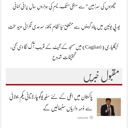
بچھڑوں کی سرزمین” سے “اٹلی” تک، نام کی ہزاروں سال پرانی کہانی
یورپی یونین میں پناہ گزینوں سے متعلق نیا نظام نافذ، سرحدی نگرانی مزید سخت
کیگلیاری (Cagliari) میں مسجد کے گیٹ کے قریب آگ لگا دی گئی،
تحقیقات شروع
مقبول خبریں
پاکستان میں اٹلی کے نئے سفیر یوگو چارلاتانی یکم جولائی
سے ذمہ داریاں سنبھالیں گے
24/06/2026