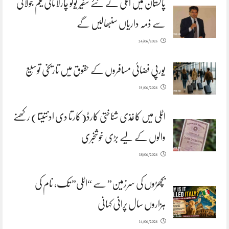
پاکستان میں اٹلی کے نئے سفیر یوگو چارلاتانی یکم جولائی
سے ذمہ داریاں سنبھالیں گے
24/06/2026
یورپی فضائی مسافروں کے حقوق میں تاریخی توسیع
19/06/2026
اٹلی میں کاغذی شناختی کارڈ(کارتا دی ادنتیتا) رکھنے
والوں کے لیے بڑی خوشخبری
18/06/2026
بچھڑوں کی سرزمین” سے “اٹلی” تک، نام کی
ہزاروں سال پرانی کہانی
14/06/2026