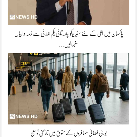
پاکستان میں اٹلی کے نئے سفیر یوگو چارلاتانی یکم جولائی سے ذمہ داریاں
سنبھالیں…
یورپی فضائی مسافروں کے حقوق میں تاریخی توسیع