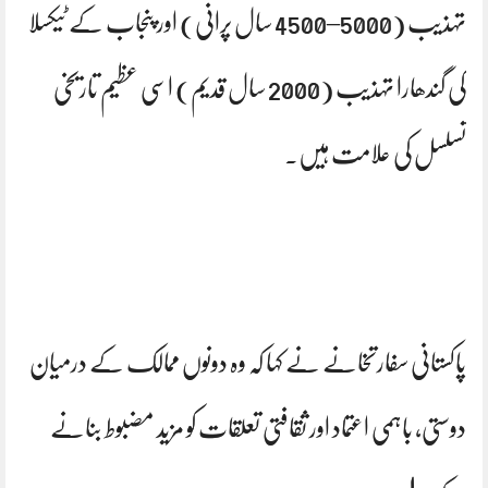
تہذیب (5000–4500 سال پرانی) اور پنجاب کے ٹیکسلا
کی گندھارا تہذیب (2000 سال قدیم) اسی عظیم تاریخی
تسلسل کی علامت ہیں۔
پاکستانی سفارتخانے نے کہا کہ وہ دونوں ممالک کے درمیان
دوستی، باہمی اعتماد اور ثقافتی تعلقات کو مزید مضبوط بنانے