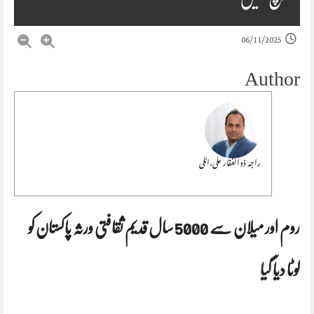
06/11/2025
Author
راجہ ذوالفقار علی،اٹلی
روم اور میلان سے 5000 سال قدیم ثقافتی ورثہ پاکستان کو
لوٹا دیا گیا