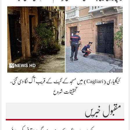
کیگلیاری (Cagliari) میں مسجد کے گیٹ کے قریب آگ لگا دی گئی،
تحقیقات شروع
مقبول خبریں