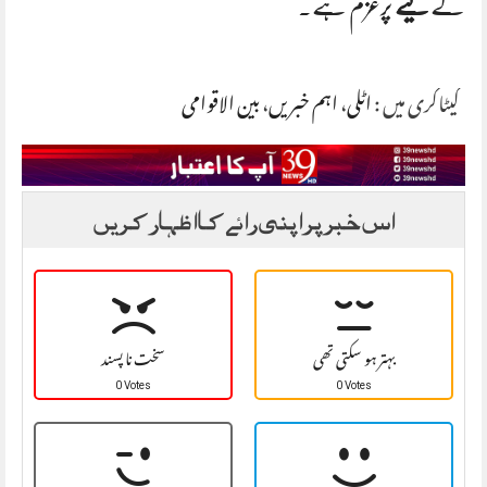
کے
لیے
پرعزم ہے۔
کیٹاگری میں :
اٹلی
،
اہم خبریں
،
بین الاقوامی
اس خبر پر اپنی رائے کا اظہار کریں
بہتر ہو سکتی تھی
سخت نا پسند
0 Votes
0 Votes