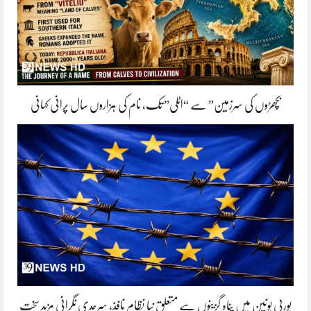
بچھڑوں کی سرزمین” سے “اٹلی” تک، نام کی ہزاروں سال پرانی کہانی
یورپی یونین میں پناہ گزینوں سے متعلق نیا نظام نافذ، سرحدی نگرانی مزید سخت