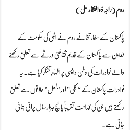
روم (راجہ ذوالفقار علی )
پاکستان کے سفارتخانے روم نے اٹلی کی حکومت کے
تعاون سے پاکستان کے قدیم ثقافتی ورثے سے تعلق رکھنے
والے نوادرات کی وطن واپسی پر اظہارِ تشکر کیا ہے۔ یہ
نوادرات پاکستان کے “کُلی” اور “نعل” علاقوں سے تعلق
رکھتے ہیں جن کی قدامت تقریباً پانچ ہزار سال پرانی بتائی
جاتی ہے۔