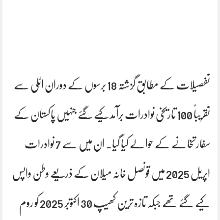
تفصیلات کے مطابق گزشتہ 18 برسوں کے دوران اٹلی سے
تقریباً 100 تاریخی نوادرات برآمد کیے گئے جنہیں پاکستان کے
سفارتخانے کے حوالے کیا گیا۔ ان میں سے 7 نوادرات
اپریل 2025 میں قونصل خانہ میلان کے ذریعے وطن واپس
کیے گئے تھے جبکہ تازہ ترین کھیپ 30 اکتوبر 2025 کو روم