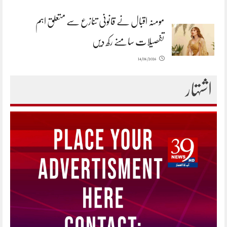
مومنہ اقبال نے قانونی تنازع سے متعلق اہم
تفصیلات سامنے رکھ دیں
14/06/2026
اشتہار