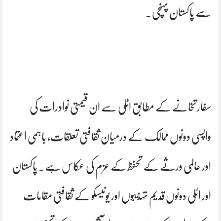
سے پاکستان پہنچی۔
سفارتخانے کے مطابق اٹلی سے ان قیمتی نوادرات کی
واپسی دونوں ممالک کے درمیان ثقافتی تعلقات، باہمی اعتماد
اور عالمی ورثے کے تحفظ کے عزم کی عکاس ہے۔ پاکستان
اور اٹلی دونوں قدیم تہذیبوں اور یونیسکو کے ثقافتی مقامات