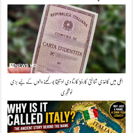
اٹلی میں کاغذی شناختی کارڈ(کارتا دی ادنتیتا) رکھنے والوں کے لیے بڑی
خوشخبری