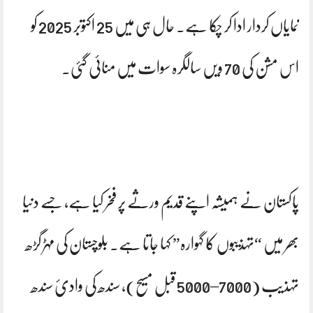
نمایاں کردار ادا کر چکا ہے۔ حال ہی میں 25 اکتوبر 2025 کو
اس مشن کی 70 ویں سالگرہ سوات میں منائی گئی۔
پاکستان نے ہمیشہ اپنے قدیم ورثے پر فخر کیا ہے، جسے دنیا
بھر میں “تہذیبوں کا گہوارہ” کہا جاتا ہے۔ بلوچستان کی مہڑ گڑھ
تہذیب (7000–5000 قبل مسیح)، سندھ کی وادیٔ سندھ