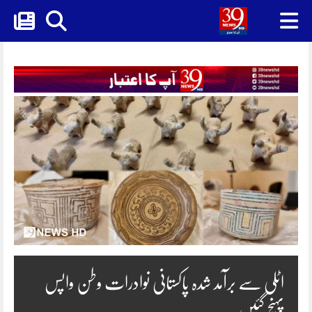
Skip
to
content
اٹلی سے برآمد شدہ پاکستانی نوادرات وطن واپس
پہنچ گئیں