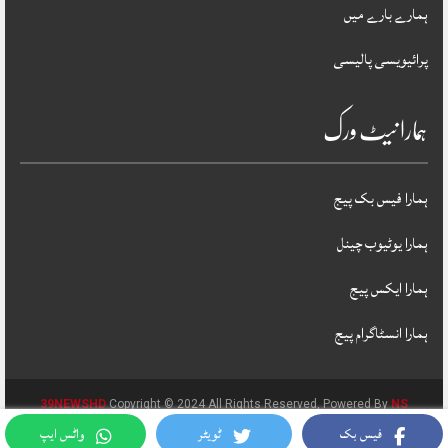
ہمارے بارے میں
پرائیویسی پالیسی
ہمارا نیٹ ورک
ہمارا فیس بک پیج
ہمارا یوٹیوب چینل
ہمارا ایکس پیج
ہمارا انسٹاگرام پیج
39NEWSHD
Copyright © 2024 All Rights Reserved, Powered By
NS
فیس بک
ٹویٹر
واٹس ایپ
MICROTECHNOLOGIES PVT LTD