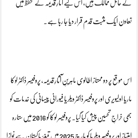
کے حامل ممالک ہیں، اس لیے آثارِ قدیمہ کے تحفظ میں
تعاون ایک مثبت قدم قرار دیا جا رہا ہے۔
اس موقع پر دو ممتاز اطالوی ماہرینِ آثارِ قدیمہ، پروفیسر ڈاکٹر لوکا
ماریا اولیویری اور پروفیسر ڈاکٹر ویلریا فیورانی پیسانی کی خدمات کو
بھی خراجِ تحسین پیش کیا گیا۔ پروفیسر لوکا کو 2016 میں ستارہ
امتیاز اور پروفیسر ویلریا کو مارچ 2025 میں تمغۂ پاکستان سے نوازا