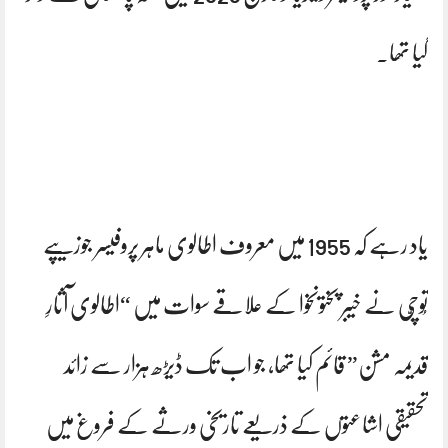
گیا تھا۔
یاد رہے کہ 1955 میں معروف اطالوی ماہر پروفیسر جوزیپے
تُوچّی نے خیبر پختونخوا کے علاقے سوات میں “اطالوی آثارِ
قدیمہ مشن” قائم کیا تھا، جو اب تک ڈیڑھ ہزار سے زائد
تحقیقی اشاعتوں کے ذریعے تاریخی ورثے کے فروغ میں