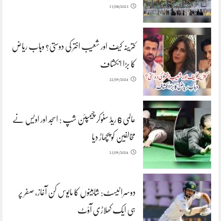
31/08/2025
کترینہ کیف اور شعیب اختر کی دوستی؟ وہاب ریاض
کا بڑا انکشاف
22/09/2024
عالمی 6 ریڈ سنوکر چیمپئن شپ : اسجد اور اویس نے
مخالفین کو پچھاڑ دیا
21/09/2024
دوسرا ٹیسٹ: شاہینوں کا مایوس کن آغاز، صفر پر
ہی ایک کھلاڑی آؤٹ