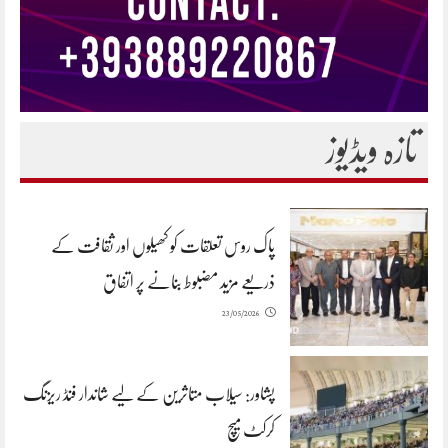
تازہ ویڈیوز
پاک روس تعلقات کو کھیلوں اور ثقافت کے
ذریعے مزید مضبوط بنانے پر اتفاق
23/05/2026
پشاور: سیلاب متاثرین کے لیے شاندار فنڈ ریزنگ
کرکٹ میچ