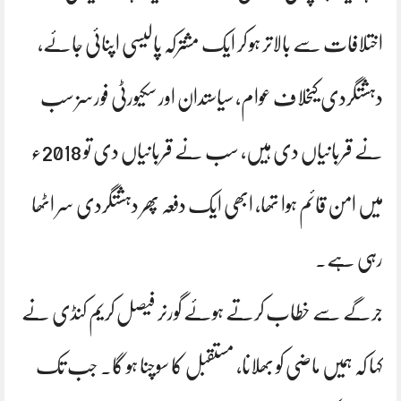
اختلافات سے بالاتر ہو کر ایک مشترکہ پالیسی اپنائی جائے،
دہشتگردی کیخلاف عوام، سیاستدان اور سکیورٹی فورسز سب
نے قربانیاں دی ہیں، سب نے قربانیاں دی تو 2018ء
میں امن قائم ہوا تھا، ابھی ایک دفعہ پھر دہشتگردی سر اٹھا
رہی ہے۔
جرگے سے خطاب کرتے ہوئے گورنر فیصل کریم کنڈی نے
کہا کہ ہمیں ماضی کو بھلانا، مستقبل کا سوچنا ہو گا۔ جب تک