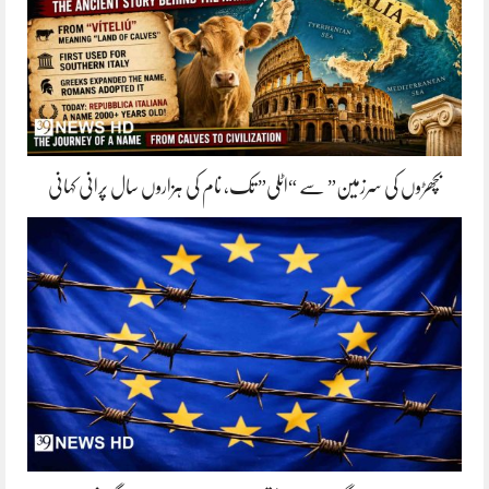
بچھڑوں کی سرزمین” سے “اٹلی” تک، نام کی ہزاروں سال پرانی کہانی