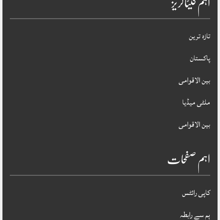
اہم کیٹاگریز
تازہ ترین
پاکستان
بین الاقوامی
ملٹی میڈیا
بین الاقوامی
اہم صفحات
کاپی رائٹس
ہم سے رابطہ