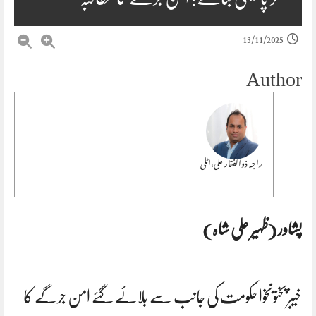
13/11/2025
Author
راجہ ذوالفقار علی،اٹلی
پشاور (ظہیر علی شاہ)
خیبرپختونخوا حکومت کی جانب سے بلائے گئے امن جرگے کا