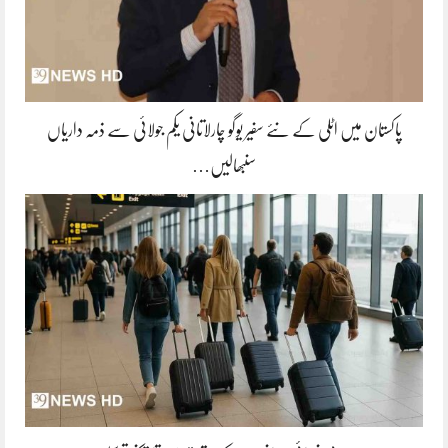
پاکستان میں اٹلی کے نئے سفیر یوگو چارلاتانی یکم جولائی سے ذمہ داریاں
سنبھالیں…