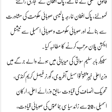
قانونی منتقلی کے خاتمے، پاک افغان کے تجارتی راستے
کھولنے، پاک افغان خارجہ پالیسی صوبائی حکومت کی مشاورت
سے بنانے اور صوبائی حکومت و صوبائی اسمبلی سے نیشنل
ایکشن پلان مرتب کرنے کا مطالبہ کیا۔
سپیکر بابر سلیم سواتی کی میزبانی میں ہونے والے جرگے میں
وزیراعلیٰ خیبرپختونخوا سہیل آفریدی، گورنر فیصل کریم کنڈی،
تحریک انصاف کی قیادت سابق وزرائے اعلیٰ، ارکان
اسمبلی ، 20سے زائد سیاسی جماعتوں کی صوبائی قیادت،