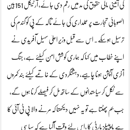
کی آئینی مالی حقوق کی مد میں رقم دی جائے، آرٹیکل 151بین
الصوبائی تجارت پر عملداری کی جائے تاکہ کے پی کو گندم کی
ترسیل ہوسکے۔ اس سے قبل وزیر اعلیٰ سہیل آفریدی نے
اپنے خطاب میں کہا کہ ہماری کوشش امن کیلئے ہے، جنگ
آخری آپشن ہونا چاہیے، دہشتگردی کے خاتمے کیلئے بند کمروں
سے نکل کر سیاستدانوں کے ساتھ مل کر فیصلے کرنا ہوں گے،
جب بم پھٹتا ہے تو یہ نہیں دیکھتا کہ مرنے والا پی ٹی آئی کا
ہے یا پیپلز پارٹی کا ،اس لئے وقت آگیا ہے کہ سیاسی