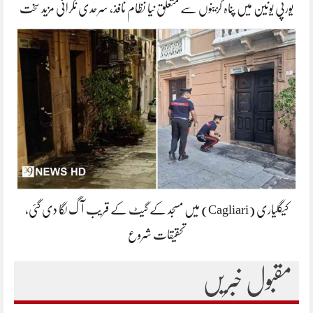
یورپی یونین میں پناہ گزینوں سے متعلق نیا نظام نافذ، سرحدی نگرانی مزید سخت
کیگلیاری (Cagliari) میں مسجد کے گیٹ کے قریب آگ لگا دی گئی،
تحقیقات شروع
مقبول خبریں