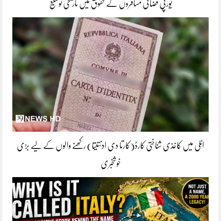
یورپی فضائی مسافروں کے حقوق میں تاریخی توسیع
اٹلی میں کاغذی شناختی کارڈ(کارتا دی ادنتیتا) رکھنے والوں کے لیے بڑی
خوشخبری