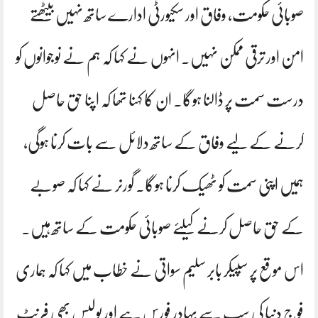
صوبائی حکومت، وفاق اور سکیورٹی ادارے ساتھ نہیں بیٹھتے
امن اور ترقی ممکن نہیں۔ انہوں نے کہا کہ ہم نے نوجوانوں کو
درست سمت پر ڈالنا ہوگا۔ ان کا کہنا تھا کہ اپنا حق حاصل
کرنے کے لیے وفاق کے ساتھ دلائل سے بات کرنا ہوگی،
ہمیں اپنی سمت کو ٹھیک کرنا ہوگا۔ گورنر نے کہا کہ صوبے
کے حق حاصل کرنے کیلئے صوبائی حکومت کے ساتھ ہیں۔
اس موقع پر سپیکر بابر سلیم سواتی نے خطاب میں کہا کہ ہماری
فوج دنیا کی سب سے بہادر فورس ہے اور پولیس بھی فرنٹ