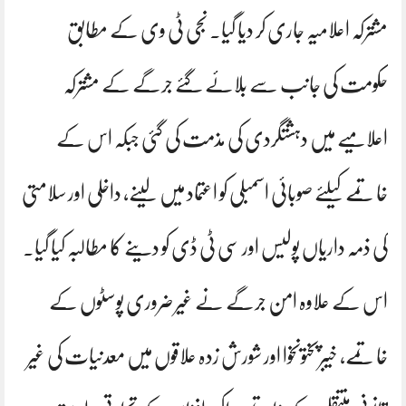
مشترکہ اعلامیہ جاری کر دیا گیا۔ نجی ٹی وی کے مطابق
حکومت کی جانب سے بلائے گئے جرگے کے مشترکہ
اعلامیے میں دہشتگردی کی مذمت کی گئی جبکہ اس کے
خاتمے کیلئے صوبائی اسمبلی کو اعتماد میں لینے، داخلی اور سلامتی
کی ذمہ داریاں پولیس اور سی ٹی ڈی کو دینے کا مطالبہ کیا گیا۔
اس کے علاوہ امن جرگے نے غیر ضروری پوسٹوں کے
خاتمے، خیبرپختونخوا اور شورش زدہ علاقوں میں معدنیات کی غیر