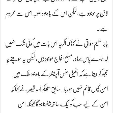
لائن پر موجود ہے، لیکن اس کے باوجود صوبہ امن سے محروم
ہے۔
بابر سلیم سواتی نے کہا کہ اگرچہ اس بات میں کوئی شک نہیں
کہ ہمارے پاس بہادر مسلح افواج موجود ہیں، لیکن یہ سوچنے پر
مجبور کر دیتا ہے کہ انٹیلی جنس آپریشنز کے باوجود ملک میں
امن کیوں قائم نہیں ہو رہا۔ سابق سپیکر اسد قیصر نے کہا کہ
امن کے لیے سب کو ایک ساتھ بیٹھنا ہوگا کیونکہ امن