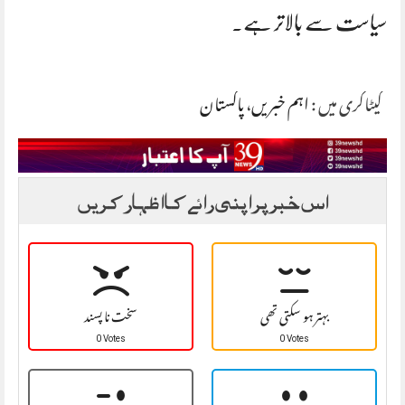
سیاست سے بالاتر ہے۔
کیٹاگری میں :
اہم خبریں
،
پاکستان
اس خبر پر اپنی رائے کا اظہار کریں
بہتر ہو سکتی تھی
سخت نا پسند
0 Votes
0 Votes