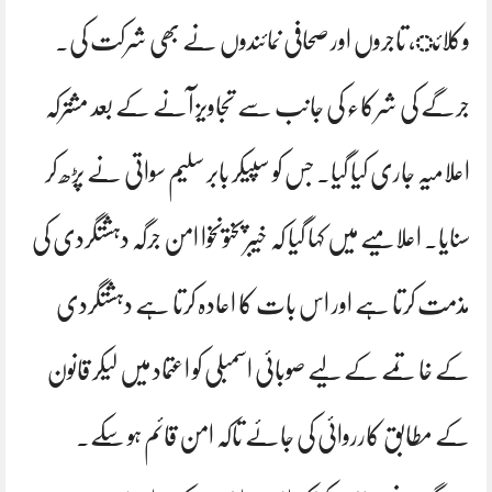
وکلائ، تاجروں اور صحافی نمائندوں نے بھی شرکت کی۔
جرگے کی شرکاء کی جانب سے تجاویز آنے کے بعد مشترکہ
اعلامیہ جاری کیا گیا۔ جس کو سپیکر بابر سلیم سواتی نے پڑھ کر
سنایا۔ اعلامیے میں کہا گیا کہ خیبرپختونخوا امن جرگہ دہشتگردی کی
مذمت کرتا ہے اور اس بات کا اعادہ کرتا ہے دہشتگردی
کے خاتمے کے لیے صوبائی اسمبلی کو اعتماد میں لیکر قانون
کے مطابق کارروائی کی جائے تاکہ امن قائم ہو سکے۔