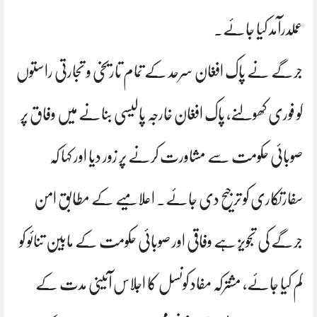
عملدرآمد کیا جائے۔
جرگے نے پاک افغان سرحد کے تمام تاریخی و تجارتی راستوں
کو فوری کھولنے، پاک افغان خارجہ پالیسی بنانے میں وفاق پر
صوبائی حکومت سے مشاورت کرنے پر زور دیا اور کہا کہ
سفارتکاری کو ترجیح دی جائے۔ اعلامیے کے مطابق امن
جرگے کی تجویز ہے وفاقی اور صوبائی حکومت کے مابین تنائو کو
کم کیا جائے، مشترکہ مفاد کونسل کا اجلاس آئینی مدت کے