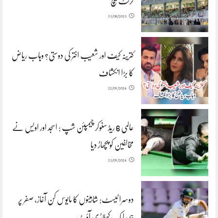
کرکٹ میچ
31/08/2025
کترینہ کیف اور شعیب اختر کی دوستی؟ وہاب ریاض
کا بڑا انکشاف
22/09/2024
عالمی 6 ریڈ سنوکر چیمپئن شپ : اسجد اور اویس نے
مخالفین کو پچھاڑ دیا
21/09/2024
دوسرا ٹیسٹ: شاہینوں کا مایوس کن آغاز، صفر پر
ہی ایک کھلاڑی آؤٹ