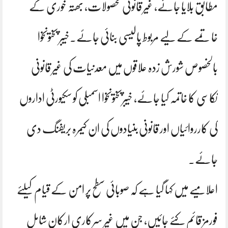
مطابق بلایا جائے، غیر قانونی محصولات، بھتہ خوری کے
خاتمے کے لیے مربوط پالیسی بنائی جائے۔خیبر پختونخوا
بالخصوص شورش زدہ علاقوں میں معدنیات کی غیر قانونی
نکاسی کا خاتمہ کیا جائے، خیبرپختونخوا اسمبلی کو سکیورٹی اداروں
کی کارروائیاں اور قانونی بنیادوں کی ان کیمرہ بریفنگ دی
جائے۔
اعلامیے میں کہا گیا ہے کہ صوبائی سطح پر امن کے قیام کیلئے
فورمز قائم کئے جائیں، جن میں غیر سرکاری ارکان شامل