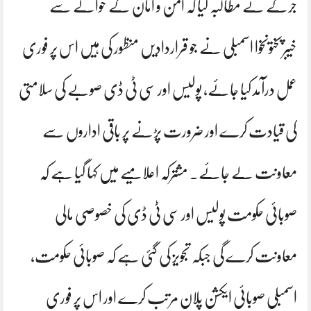
جرگے نے مطالبہ کیا کہ امن و امان کے حوالے سے
خیبرپختونخوا اسمبلی نے جو قراردادیں منظور کی ہیں اس پر فوری
عمل درآمد کیا جائے، پولیس اور سی ٹی ڈی صوبے کی سلامتی
کی قیادت کرے اور ضرورت پڑنے پر باقی اداروں سے
معاونت لے جائے۔ مشترکہ اعلامیے میں کہا گیا ہے کہ
صوبائی حکومت پولیس اور سی ٹی ڈی کی خصوصی مالی
معاونت کرے گی جبکہ تجویز کی گئی ہے کہ صوبائی حکومت،
اسمبلی صوبائی ایکشن پلان مرتب کرے اور اس پر فوری