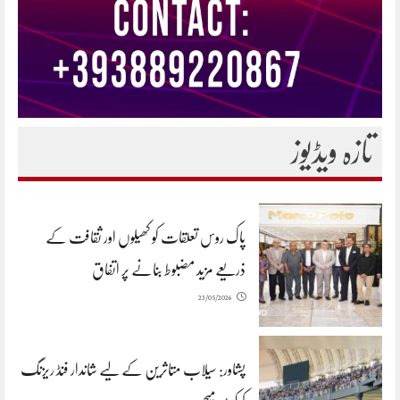
تازہ ویڈیوز
پاک روس تعلقات کو کھیلوں اور ثقافت کے
ذریعے مزید مضبوط بنانے پر اتفاق
23/05/2026
پشاور: سیلاب متاثرین کے لیے شاندار فنڈ ریزنگ