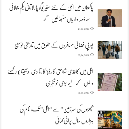
پاکستان میں اٹلی کے نئے سفیر یوگو چارلاتانی یکم جولائی
سے ذمہ داریاں سنبھالیں گے
24/06/2026
یورپی فضائی مسافروں کے حقوق میں تاریخی توسیع
19/06/2026
اٹلی میں کاغذی شناختی کارڈ(کارتا دی ادنتیتا) رکھنے
والوں کے لیے بڑی خوشخبری
18/06/2026
بچھڑوں کی سرزمین” سے “اٹلی” تک، نام کی
ہزاروں سال پرانی کہانی