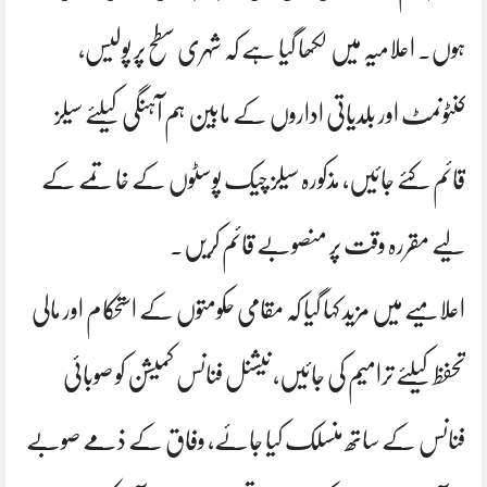
ہوں۔ اعلامیہ میں لکھا گیا ہے کہ شہری سطح پر پولیس،
کنٹونمٹ اور بلدیاتی اداروں کے مابین ہم آہنگی کیلئے سیلز
قائم کئے جائیں، مذکورہ سیلز چیک پوسٹوں کے خاتمے کے
لیے مقررہ وقت پر منصوبے قائم کریں۔
اعلامیے میں مزید کہا گیا کہ مقامی حکومتوں کے استحکام اور مالی
تحفظ کیلئے ترامیم کی جائیں، نیشنل فنانس کمیشن کو صوبائی
فنانس کے ساتھ منسلک کیا جائے، وفاق کے ذمے صوبے