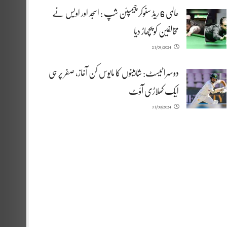
عالمی 6 ریڈ سنوکر چیمپئن شپ : اسجد اور اویس نے
مخالفین کو پچھاڑ دیا
21/09/2024
دوسرا ٹیسٹ: شاہینوں کا مایوس کن آغاز، صفر پر ہی
ایک کھلاڑی آؤٹ
31/08/2024