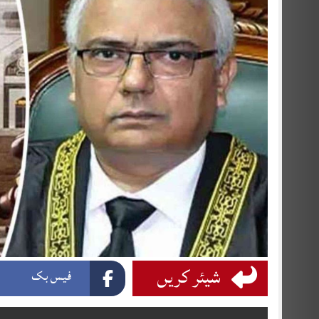
شیئر کریں
فیس بک