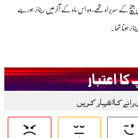
نچ کے سربراہ تھے، وہ اس ماہ کے آخر میں ریٹائر ہو رہے
 رائے کا اظہار کریں