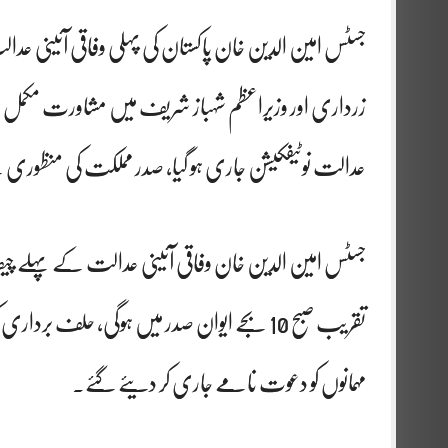
جسٹس امین الدین خان پاکستان کی پہلی وفاقی آئینی
زرداری اور وزیراعظم شہباز شریف میں مشاورت مکمل ہو 
عدالت نوٹیفکیشن جاری ہو گیا، صدر مملکت کی منظوری 
جسٹس امین الدین خان وفاقی آئینی عدالت کے پہلے 
تقریب صبح 10 بجے ایوان صدر میں ہوگی، حلف 
مہمانوں کو دعوت نامے جاری کر دیئے گئے۔