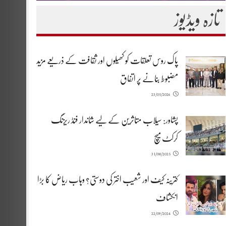
تازہ ویڈیوز
پاک روس تعلقات کو کھیلوں اور ثقافت کے ذریعے مزید
مضبوط بنانے پر اتفاق
23/05/2026
پشاور: سیلاب متاثرین کے لیے شاندار فنڈ ریزنگ
کرکٹ میچ
31/08/2025
کترینہ کیف اور شعیب اختر کی دوستی؟ وہاب ریاض کا بڑا
انکشاف
22/09/2024