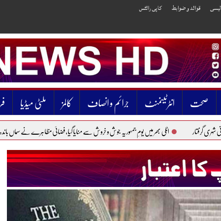
الیسی
قوائد و ضوابط
کاپی رائٹس
صحت
انٹرٹینمنٹ
جرائم و انصاف
کالمز
ملٹی میڈیا
فر
اٹلی بھر میں یومِ جمہوریہ جوش و خروش سے منایا گیا، فضائی مظاہرے نے سماں باندھ دیا
پاکست