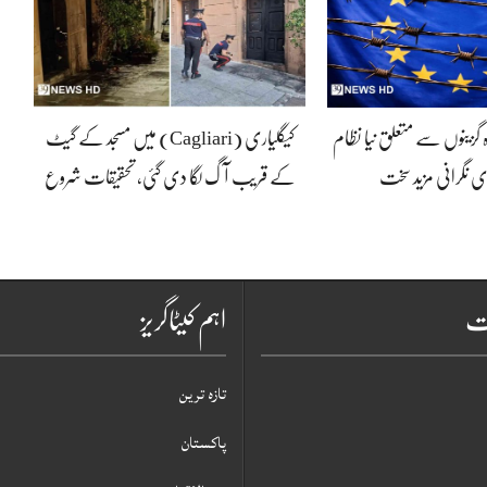
ہ گزینوں سے متعلق نیا نظام
کیگلیاری (Cagliari) میں مسجد کے گیٹ
ی نگرانی مزید سخت
کے قریب آگ لگا دی گئی، تحقیقات شروع
ات
اہم کیٹاگریز
تازہ ترین
پاکستان