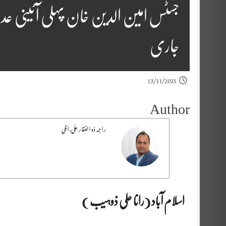
جسٹس امین الدین خان پہلی آئینی ع
جاری
13/11/2025
Author
راجہ ذوالفقار علی،اٹلی
اسلام آباد (رانا علی ذوہیب )