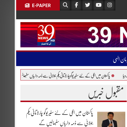
E-PAPER
مان الہی
ان میں اٹلی کے نئے سفیر یوگو چارلاتانی یکم جولائی سے ذمہ داریاں سنبھالیں گے
یورپی فضائی مسافر
مقبول خبریں
پاکستان میں اٹلی کے نئے سفیر یوگو چارلاتانی یکم
جولائی سے ذمہ داریاں سنبھالیں گے