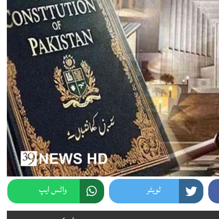
ٹویٹر
واٹس ایپ