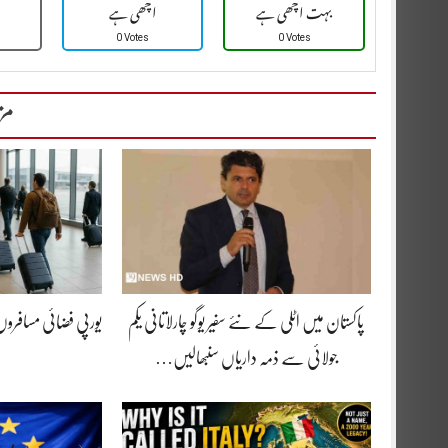
بہت اچھی ہے
اچھی ہے
0 Votes
0 Votes
مز
پاکستان میں اٹلی کے نئے سفیر یوگو چارلاتانی یکم
یورپی فضائی مسافرو
جولائی سے ذمہ داریاں سنبھالیں…