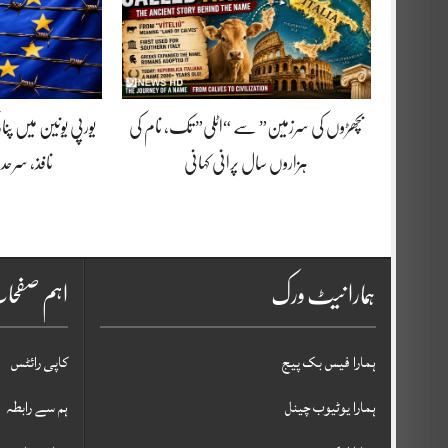
بچھڑوں کی سرزمین” سے “اٹلی” تک، نام کی
یورپی یونین میں پنا
ہزاروں سال پرانی کہانی
نافذ، سرحد
ہمارا نیٹ ورک
اہم صفح
ہمارا فیس بک پیج
کاپی رائٹس
ہمارا یوٹیوب چینل
ہم سے رابطہ