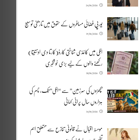
24/06/2026
یورپی فضائی مسافروں کے حقوق میں تاریخی توسیع
19/06/2026
اٹلی میں کاغذی شناختی کارڈ(کارتا دی ادنتیتا)
رکھنے والوں کے لیے بڑی خوشخبری
18/06/2026
بچھڑوں کی سرزمین” سے “اٹلی” تک، نام کی
ہزاروں سال پرانی کہانی
14/06/2026
مومنہ اقبال نے قانونی تنازع سے متعلق اہم