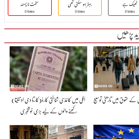
ٹھیک ہے
بہتر ہو سکتی تھی
سخت نا پسند
0 Votes
0 Votes
0 Votes
ید پڑھیں
ں کے حقوق میں تاریخی توسیع
اٹلی میں کاغذی شناختی کارڈ(کارتا دی ادنتیتا)
رکھنے والوں کے لیے بڑی خوشخبری