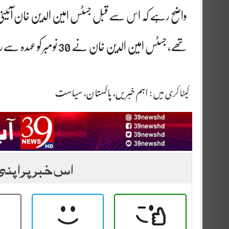
واضح رہے کہ اس سے قبل جسٹس امین الدین خان آئینی بی
تھے، جسٹس امین الدین خان نے 30 نومبر کو عہدہ سےریٹائر ہونا تھا۔
کیٹاگری میں :
اہم خبریں
،
پاکستان
،
سیاست
اس خبر پر اپنی