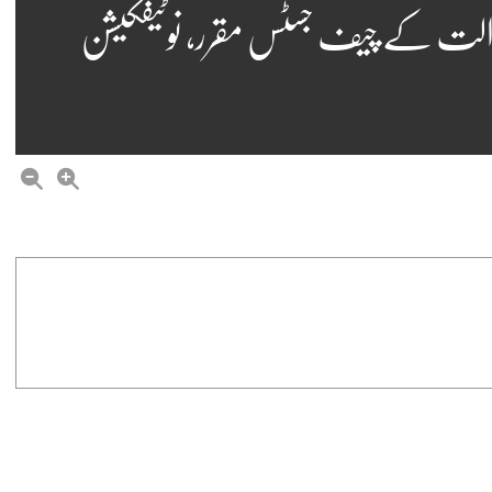
دالت کے چیف جسٹس مقرر، نوٹیفکیشن