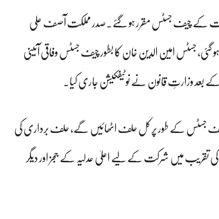
 عدالت کے چیف جسٹس مقرر ہو گئے۔صدر مملکت آصف علی
گئی، جسٹس امین الدین خان کا بطور چیف جسٹس وفاقی آئینی
کے بعد وزارتِ قانون نے نوٹیفکیشن جاری کیا۔
چیف جسٹس کے طور پر کل حلف اٹھائیں گے، حلف برداری کی
برداری کی تقریب میں شرکت کے لیے اعلیٰ عدلیہ کے ججز اور دیگر