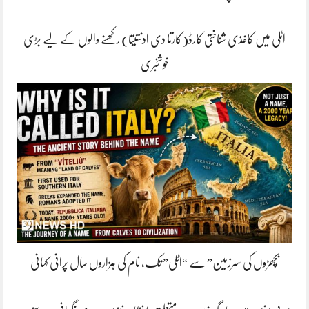
اٹلی میں کاغذی شناختی کارڈ(کارتا دی ادنتیتا) رکھنے والوں کے لیے بڑی
خوشخبری
بچھڑوں کی سرزمین” سے “اٹلی” تک، نام کی ہزاروں سال پرانی کہانی