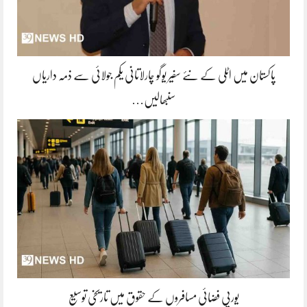
پاکستان میں اٹلی کے نئے سفیر یوگو چارلاتانی یکم جولائی سے ذمہ داریاں
سنبھالیں…
یورپی فضائی مسافروں کے حقوق میں تاریخی توسیع