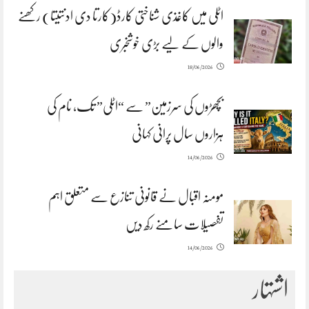
اٹلی میں کاغذی شناختی کارڈ(کارتا دی ادنتیتا) رکھنے
والوں کے لیے بڑی خوشخبری
18/06/2026
بچھڑوں کی سرزمین” سے “اٹلی” تک، نام کی
ہزاروں سال پرانی کہانی
14/06/2026
مومنہ اقبال نے قانونی تنازع سے متعلق اہم
تفصیلات سامنے رکھ دیں
14/06/2026
اشتہار