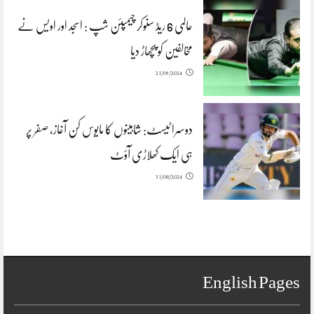
عالمی 6 ریڈ سنوکر چیمپئن شپ : اسجد اور اویس نے
مخالفین کو پچھاڑ دیا
21/09/2024
دوسرا ٹیسٹ: شاہینوں کا مایوس کن آغاز، صفر پر
ہی ایک کھلاڑی آؤٹ
31/08/2024
English Pages