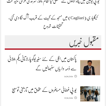
یورپی یونین میں پناہ گزینوں سے متعلق نیا نظام نافذ، سرحدی نگرانی مزید سخت
کیگلیاری (Cagliari) میں مسجد کے گیٹ کے قریب آگ لگا دی گئی،
تحقیقات شروع
مقبول خبریں
پاکستان میں اٹلی کے نئے سفیر یوگو چارلاتانی یکم جولائی
سے ذمہ داریاں سنبھالیں گے
24/06/2026
یورپی فضائی مسافروں کے حقوق میں تاریخی توسیع
19/06/2026