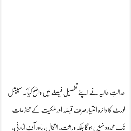
عدالتِ عالیہ نے اپنے تفصیلی فیصلے میں واضح کیا کہ سپیشل
کورٹ کا دائرہ اختیار صرف قبضہ اور ملکیت کے تنازعات
تک محدود نہیں ہوگا بلکہ وراثت، انتقال، پاور آف اٹارنی،