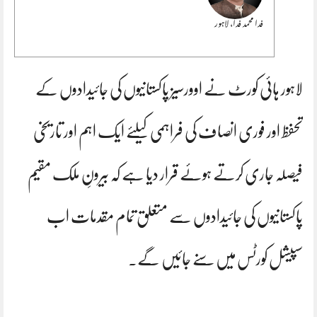
فدا محمد فدا، لاہور
لاہور ہائی کورٹ نے اوورسیز پاکستانیوں کی جائیدادوں کے
تحفظ اور فوری انصاف کی فراہمی کیلئے ایک اہم اور تاریخی
فیصلہ جاری کرتے ہوئے قرار دیا ہے کہ بیرونِ ملک مقیم
پاکستانیوں کی جائیدادوں سے متعلق تمام مقدمات اب
سپیشل کورٹس میں سنے جائیں گے۔