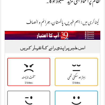
نظام پر اعتماد بھی مزید مضبوط ہوگا۔
کیٹاگری میں :
اہم خبریں
،
پاکستان
،
جرائم و انصاف
اس خبر پر اپنی رائے کا اظہار کریں
بہتر ہو سکتی تھی
سخت نا پسند
0 Votes
0 Votes