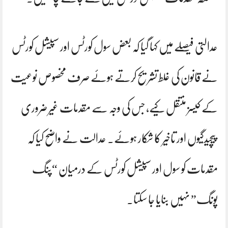
عدالتی فیصلے میں کہا گیا کہ بعض سول کورٹس اور سپیشل کورٹس
نے قانون کی غلط تشریح کرتے ہوئے صرف مخصوص نوعیت
کے کیسز منتقل کیے، جس کی وجہ سے مقدمات غیر ضروری
پیچیدگیوں اور تاخیر کا شکار ہوئے۔ عدالت نے واضح کیا کہ
مقدمات کو سول اور سپیشل کورٹس کے درمیان “پنگ
پونگ” نہیں بنایا جا سکتا۔