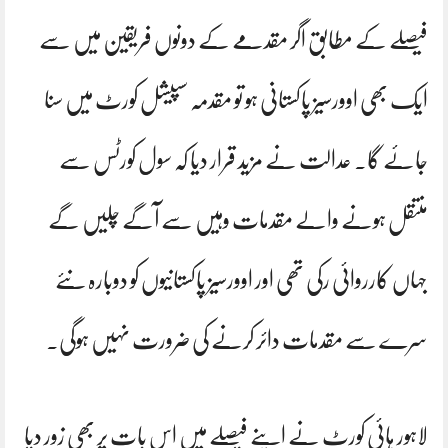
فیصلے کے مطابق اگر مقدمے کے دونوں فریقین میں سے
ایک بھی اوورسیز پاکستانی ہو تو مقدمہ سپیشل کورٹ میں سنا
جائے گا۔ عدالت نے مزید قرار دیا کہ سول کورٹس سے
منتقل ہونے والے مقدمات وہیں سے آگے چلیں گے
جہاں کارروائی رکی تھی اور اوورسیز پاکستانیوں کو دوبارہ نئے
سرے سے مقدمات دائر کرنے کی ضرورت نہیں ہوگی۔
لاہور ہائی کورٹ نے اپنے فیصلے میں اس بات پر بھی زور دیا