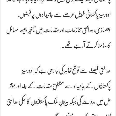
اوورسیز پاکستانی طویل عرصے سے جائیدادوں پر قبضوں،
جعلسازی، وراثتی تنازعات اور مقدمات میں تاخیر جیسے مسائل
کا سامنا کرتے آ رہے تھے۔
عدالتی فیصلے سے توقع ظاہر کی جا رہی ہے کہ اوورسیز
پاکستانیوں کے جائیداد سے متعلق مقدمات کے جلد اور مؤثر
حل میں مدد ملے گی جبکہ بیرونِ ملک پاکستانیوں کا ملکی عدالتی