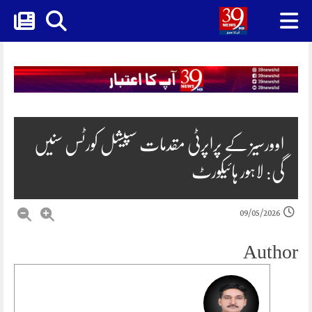
Skip
to
content
اوورسیز کے پراپرٹی مقدمات سپیشل کورٹس سنیں
گی: لاہور ہائیکورٹ
09/05/2026
Author