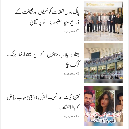
پاک روس تعلقات کو کھیلوں اور ثقافت کے
ذریعے مزید مضبوط بنانے پر اتفاق
23/05/2026
پشاور: سیلاب متاثرین کے لیے شاندار فنڈ ریزنگ
کرکٹ میچ
31/08/2025
کترینہ کیف اور شعیب اختر کی دوستی؟ وہاب ریاض
کا بڑا انکشاف
22/09/2024