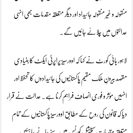
منقولہ و غیر منقولہ جائیداد اور دیگر متعلقہ مقدمات بھی انہی
عدالتوں میں چلائے جائیں گے۔
لاہور ہائی کورٹ نے کہا کہ اوورسیز پراپرٹی ایکٹ کا بنیادی
مقصد بیرونِ ملک مقیم پاکستانیوں کی جائیدادوں کا تحفظ اور
انہیں مؤثر و فوری انصاف فراہم کرنا ہے۔ عدالت نے قرار
دیا کہ قانون کی روح کے مطابق اوورسیز پاکستانیوں کے تمام
متعلقہ مقدمات سپیشل کورٹس میں سنے جانے چاہئیں۔