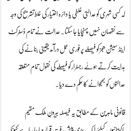
کہ کسی شہری کو عدالتی غلطی یا دائرہ اختیار کی غلط تشریح کی وجہ
سے نقصان نہیں پہنچایا جا سکتا۔ عدالت نے تمام ڈسٹرکٹ
اینڈ سیشن ججز کو فیصلے پر فوری عمل درآمد یقینی بنانے کی
ہدایت کرتے ہوئے رجسٹرار کو فیصلے کی نقول تمام متعلقہ
عدالتوں کو بھجوانے کا حکم دے دیا۔
قانونی ماہرین کے مطابق یہ فیصلہ بیرونِ ملک مقیم
پاکستانیوں کیلئے ایک بڑی پیش رفت قرار دیا جا رہا ہے کیونکہ