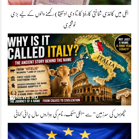
اٹلی میں کاغذی شناختی کارڈ(کارتا دی ادنتیتا) رکھنے والوں کے لیے بڑی
خوشخبری
بچھڑوں کی سرزمین” سے “اٹلی” تک، نام کی ہزاروں سال پرانی کہانی