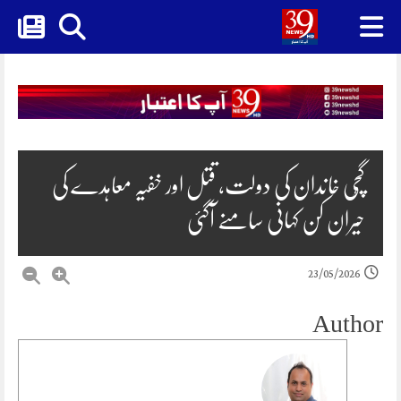
Skip
to
content
گُچی خاندان کی دولت، قتل اور خفیہ معاہدے کی
حیران کن کہانی سامنے آگئی
23/05/2026
Author