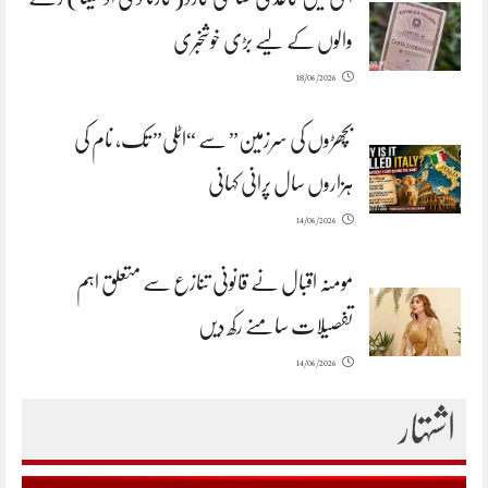
والوں کے لیے بڑی خوشخبری
18/06/2026
بچھڑوں کی سرزمین” سے “اٹلی” تک، نام کی
ہزاروں سال پرانی کہانی
14/06/2026
مومنہ اقبال نے قانونی تنازع سے متعلق اہم
تفصیلات سامنے رکھ دیں
14/06/2026
اشتہار