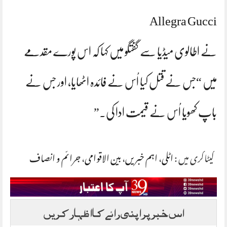
Allegra Gucci
نے اطالوی میڈیا سے گفتگو میں کہا کہ اس پورے مقدمے
میں “جس نے قتل کیا اُس نے فائدہ اٹھایا، اور جس نے
باپ کھویا اُس نے قیمت ادا کی۔”
کیٹاگری میں :
اٹلی
،
اہم خبریں
،
بین الاقوامی
،
جرائم و انصاف
اس خبر پر اپنی رائے کا اظہار کریں