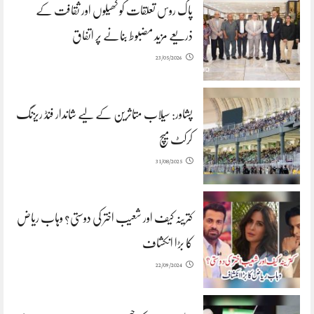
پاک روس تعلقات کو کھیلوں اور ثقافت کے
ذریعے مزید مضبوط بنانے پر اتفاق
23/05/2026
پشاور: سیلاب متاثرین کے لیے شاندار فنڈ ریزنگ
کرکٹ میچ
31/08/2025
کترینہ کیف اور شعیب اختر کی دوستی؟ وہاب ریاض
کا بڑا انکشاف
22/09/2024