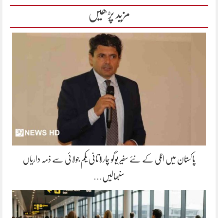
مزید پڑھیں
پاکستان میں اٹلی کے نئے سفیر یوگو چارلاتانی یکم جولائی سے ذمہ داریاں
سنبھالیں…