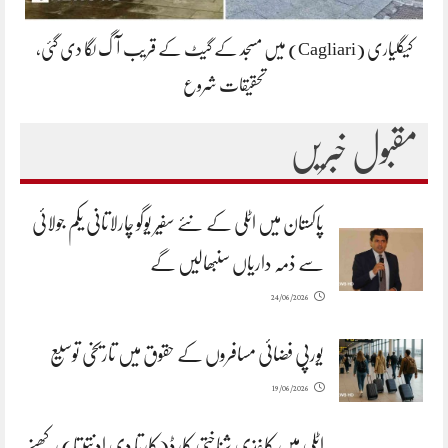
کیگلیاری (Cagliari) میں مسجد کے گیٹ کے قریب آگ لگا دی گئی،
تحقیقات شروع
مقبول خبریں
پاکستان میں اٹلی کے نئے سفیر یوگو چارلاتانی یکم جولائی
سے ذمہ داریاں سنبھالیں گے
24/06/2026
یورپی فضائی مسافروں کے حقوق میں تاریخی توسیع
19/06/2026
اٹلی میں کاغذی شناختی کارڈ(کارتا دی ادنتیتا) رکھنے