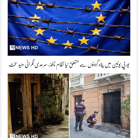
یورپی یونین میں پناہ گزینوں سے متعلق نیا نظام نافذ، سرحدی نگرانی مزید سخت