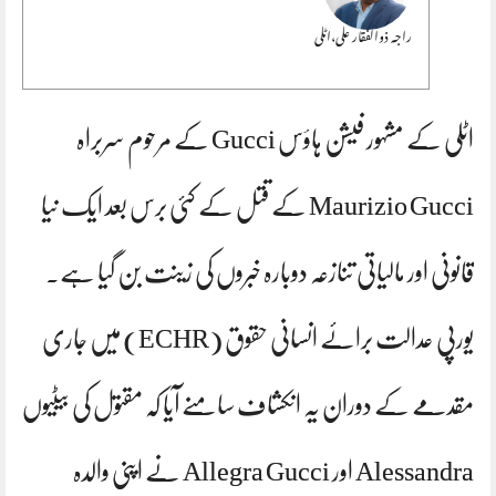
راجہ ذوالفقار علی،اٹلی
اٹلی کے مشہور فیشن ہاؤس Gucci کے مرحوم سربراہ
Maurizio Gucci کے قتل کے کئی برس بعد ایک نیا
قانونی اور مالیاتی تنازعہ دوبارہ خبروں کی زینت بن گیا ہے۔
یورپی عدالت برائے انسانی حقوق (ECHR) میں جاری
مقدمے کے دوران یہ انکشاف سامنے آیا کہ مقتول کی بیٹیوں
Alessandra اور Allegra Gucci نے اپنی والدہ