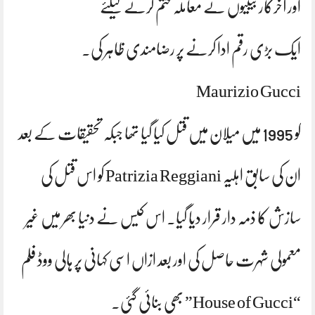
اور آخرکار بیٹیوں نے معاملہ ختم کرنے کیلئے
ایک بڑی رقم ادا کرنے پر رضامندی ظاہر کی۔
Maurizio Gucci
کو 1995 میں میلان میں قتل کیا گیا تھا جبکہ تحقیقات کے بعد
ان کی سابق اہلیہ Patrizia Reggiani کو اس قتل کی
سازش کا ذمہ دار قرار دیا گیا۔ اس کیس نے دنیا بھر میں غیر
معمولی شہرت حاصل کی اور بعد ازاں اسی کہانی پر ہالی ووڈ فلم
“House of Gucci” بھی بنائی گئی۔