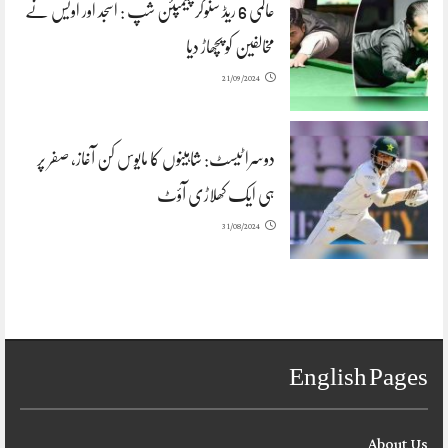
عالمی 6 ریڈ سنوکر چیمپئن شپ : اسجد اور اویس نے
مخالفین کو پچھاڑ دیا
21/09/2024
دوسرا ٹیسٹ: شاہینوں کا مایوس کن آغاز، صفر پر
ہی ایک کھلاڑی آؤٹ
31/08/2024
English Pages
About Us