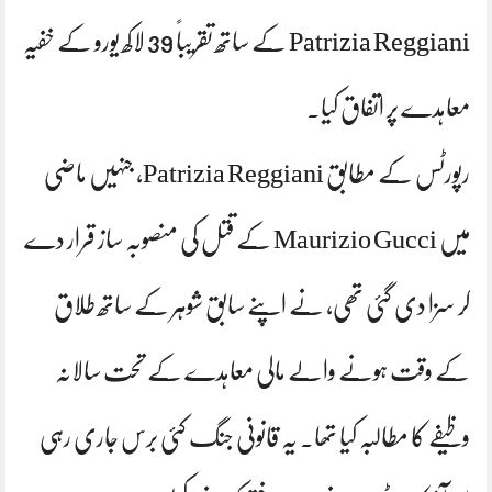
Patrizia Reggiani کے ساتھ تقریباً 39 لاکھ یورو کے خفیہ
معاہدے پر اتفاق کیا۔
رپورٹس کے مطابق Patrizia Reggiani، جنہیں ماضی
میں Maurizio Gucci کے قتل کی منصوبہ ساز قرار دے
کر سزا دی گئی تھی، نے اپنے سابق شوہر کے ساتھ طلاق
کے وقت ہونے والے مالی معاہدے کے تحت سالانہ
وظیفے کا مطالبہ کیا تھا۔ یہ قانونی جنگ کئی برس جاری رہی