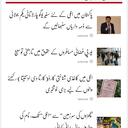
پاکستان میں اٹلی کے نئے سفیر یوگو چارلاتانی یکم جولائی
سے ذمہ داریاں سنبھالیں گے
24/06/2026
یورپی فضائی مسافروں کے حقوق میں تاریخی توسیع
19/06/2026
اٹلی میں کاغذی شناختی کارڈ(کارتا دی ادنتیتا) رکھنے
والوں کے لیے بڑی خوشخبری
18/06/2026
بچھڑوں کی سرزمین” سے “اٹلی” تک، نام کی
ہزاروں سال پرانی کہانی