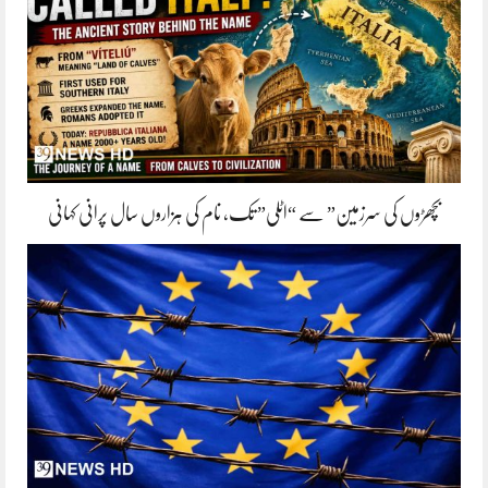
بچھڑوں کی سرزمین” سے “اٹلی” تک، نام کی ہزاروں سال پرانی کہانی