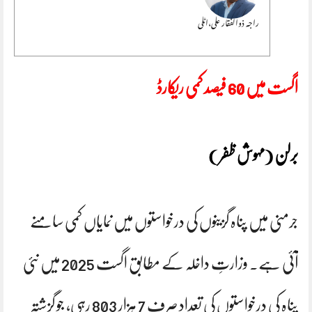
راجہ ذوالفقار علی،اٹلی
اگست میں 60 فیصد کمی ریکارڈ
برلن (مہوش ظفر )
جرمنی میں پناہ گزینوں کی درخواستوں میں نمایاں کمی سامنے
آئی ہے۔ وزارتِ داخلہ کے مطابق اگست 2025 میں نئی
پناہ کی درخواستوں کی تعداد صرف 7 ہزار 803 رہی، جو گزشتہ