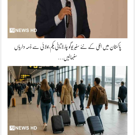
پاکستان میں اٹلی کے نئے سفیر یوگو چارلاتانی یکم جولائی سے ذمہ داریاں
سنبھالیں…