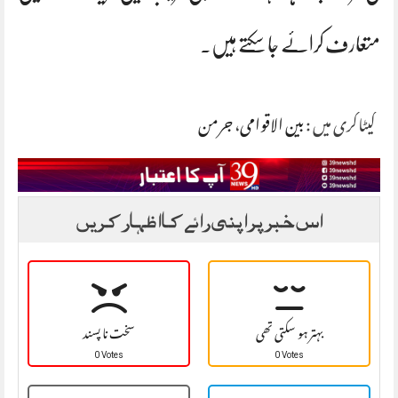
متعارف کرائے جا سکتے ہیں۔
کیٹاگری میں :
بین الاقوامی
،
جرمن
اس خبر پر اپنی رائے کا اظہار کریں
بہتر ہو سکتی تھی
سخت نا پسند
0 Votes
0 Votes