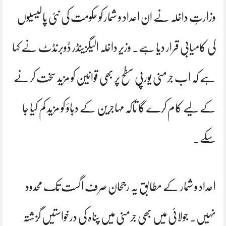
وزارتِ داخلہ نے ان اعداد و شمار کو حکومت کی نئی پالیسیوں
کی کامیابی قرار دیا ہے۔ وزیرِ داخلہ الیگزینڈر ڈوبرنڈٹ نے کہا
ہے کہ اب جرمنی یورپی سطح پر بھی قوانین کو مزید سخت کرنے
کے لیے کام کرے گا تاکہ مہاجرین کے دباؤ کو مزید کم کیا جا
سکے۔
اعداد و شمار کے مطابق یہ رجحان صرف اگست تک محدود
نہیں۔ جولائی میں بھی جرمنی میں پناہ کی درخواستیں گزشتہ