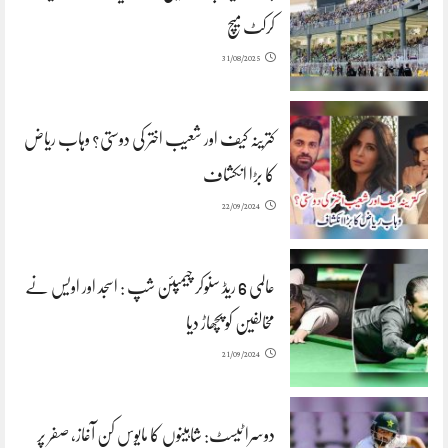
کرکٹ میچ
31/08/2025
کترینہ کیف اور شعیب اختر کی دوستی؟ وہاب ریاض
کا بڑا انکشاف
22/09/2024
عالمی 6 ریڈ سنوکر چیمپئن شپ : اسجد اور اویس نے
مخالفین کو پچھاڑ دیا
21/09/2024
دوسرا ٹیسٹ: شاہینوں کا مایوس کن آغاز، صفر پر