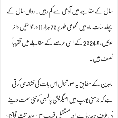
سال کے مقابلے میں آدھی سے کم رہیں۔ رواں سال کے
پہلے سات ماہ میں مجموعی طور پر 70 ہزار 11 درخواستیں دائر
ہوئیں، جو 2024 کے اسی عرصے کے مقابلے میں تقریباً
نصف ہیں۔
ماہرین کے مطابق یہ صورتحال اس بات کی نشاندہی کرتی
ہے کہ جرمنی یورپ میں امیگریشن پالیسی کو نئی سمت دینے
کی طرف بڑھ رہا ہے اور مستقبل قریب میں مزید سخت قوانین