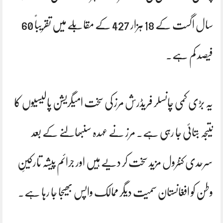
سال اگست کے 18 ہزار 427 کے مقابلے میں تقریباً 60
فیصد کم ہے۔
یہ بڑی کمی چانسلر فریڈرش مرز کی سخت امیگریشن پالیسیوں کا
نتیجہ بتائی جا رہی ہے۔ مرز نے عہدہ سنبھالنے کے بعد
سرحدی کنٹرول مزید سخت کر دیے ہیں اور جرائم پیشہ تارکینِ
وطن کو افغانستان سمیت دیگر ممالک واپس بھیجا جا رہا ہے۔