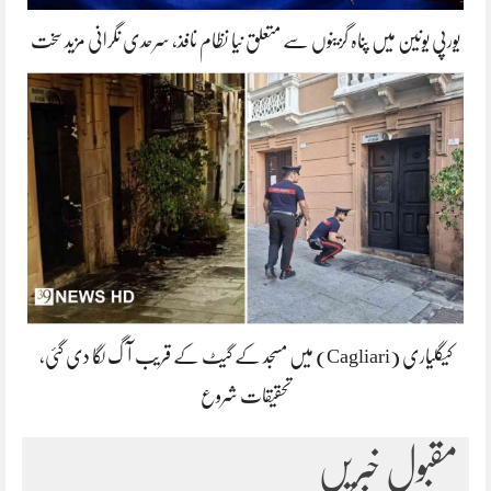
یورپی یونین میں پناہ گزینوں سے متعلق نیا نظام نافذ، سرحدی نگرانی مزید سخت
کیگلیاری (Cagliari) میں مسجد کے گیٹ کے قریب آگ لگا دی گئی،
تحقیقات شروع
مقبول خبریں