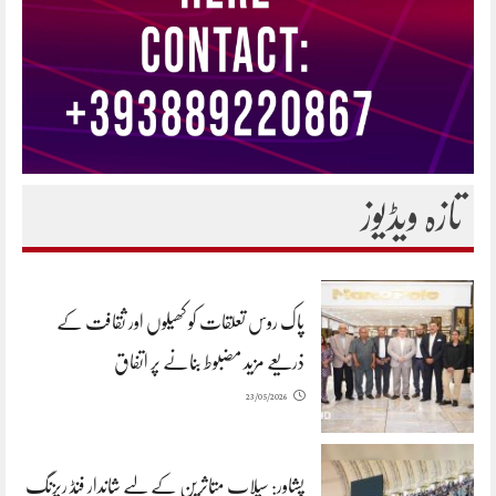
تازہ ویڈیوز
پاک روس تعلقات کو کھیلوں اور ثقافت کے
ذریعے مزید مضبوط بنانے پر اتفاق
23/05/2026
پشاور: سیلاب متاثرین کے لیے شاندار فنڈ ریزنگ