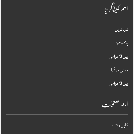
اہم کیٹاگریز
تازہ ترین
پاکستان
بین الاقوامی
ملٹی میڈیا
بین الاقوامی
اہم صفحات
کاپی رائٹس