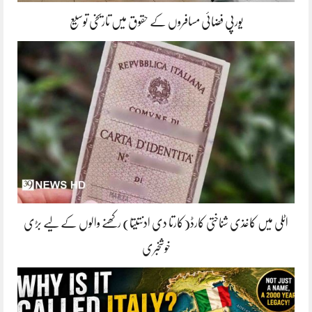
یورپی فضائی مسافروں کے حقوق میں تاریخی توسیع
اٹلی میں کاغذی شناختی کارڈ(کارتا دی ادنتیتا) رکھنے والوں کے لیے بڑی
خوشخبری