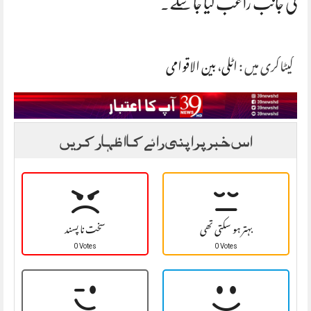
کی جانب راغب کیا جا سکے۔
کیٹاگری میں :
اٹلی
،
بین الاقوامی
اس خبر پر اپنی رائے کا اظہار کریں
بہتر ہو سکتی تھی
سخت نا پسند
0 Votes
0 Votes