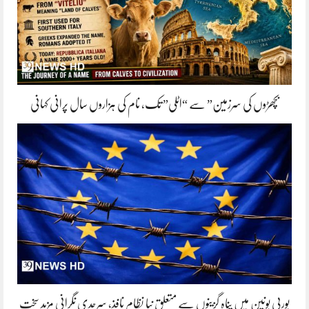
بچھڑوں کی سرزمین” سے “اٹلی” تک، نام کی ہزاروں سال پرانی کہانی
یورپی یونین میں پناہ گزینوں سے متعلق نیا نظام نافذ، سرحدی نگرانی مزید سخت