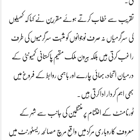
کی۔
تقریب سے خطاب کرتے ہوئے مقررین نے کہا کہ کھیلوں
کی سرگرمیاں نہ صرف نوجوانوں کو مثبت سرگرمیوں کی طرف
راغب کرتی ہیں بلکہ بیرون ملک مقیم پاکستانی کمیونٹی کے
درمیان اتحاد، بھائی چارے اور باہمی روابط کے فروغ میں
بھی اہم کردار ادا کرتی ہیں۔
ٹورنامنٹ کے اختتام پر منتظمین کی جانب سے شہر کے
معروف کاروباری مرکز میں واقع مرچ مصالحہ ریسٹورنٹ میں