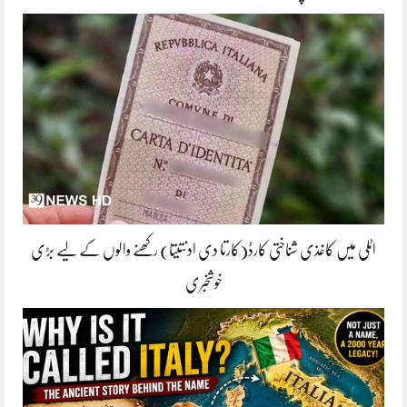
اٹلی میں کاغذی شناختی کارڈ(کارتا دی ادنتیتا) رکھنے والوں کے لیے بڑی
خوشخبری