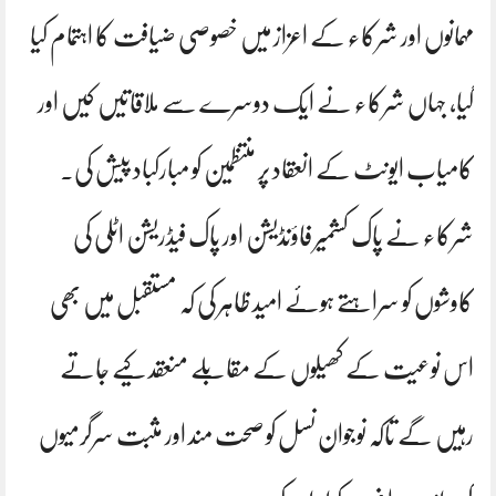
مہمانوں اور شرکاء کے اعزاز میں خصوصی ضیافت کا اہتمام کیا
گیا، جہاں شرکاء نے ایک دوسرے سے ملاقاتیں کیں اور
کامیاب ایونٹ کے انعقاد پر منتظمین کو مبارکباد پیش کی۔
شرکاء نے پاک کشمیر فاؤنڈیشن اور پاک فیڈریشن اٹلی کی
کاوشوں کو سراہتے ہوئے امید ظاہر کی کہ مستقبل میں بھی
اس نوعیت کے کھیلوں کے مقابلے منعقد کیے جاتے
رہیں گے تاکہ نوجوان نسل کو صحت مند اور مثبت سرگرمیوں