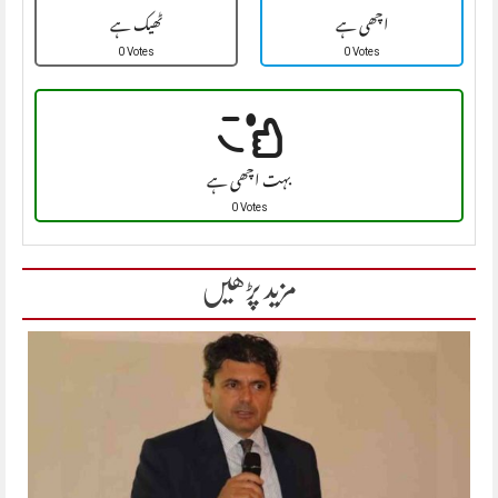
اچھی ہے
ٹھیک ہے
0 Votes
0 Votes
بہت اچھی ہے
0 Votes
مزید پڑھیں