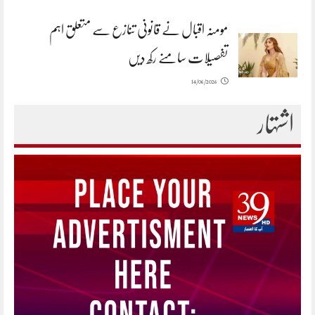
مومنہ اقبال نے قانونی تنازع سے متعلق اہم
تفصیلات سامنے رکھ دیں
14/06/2026
اشتہار