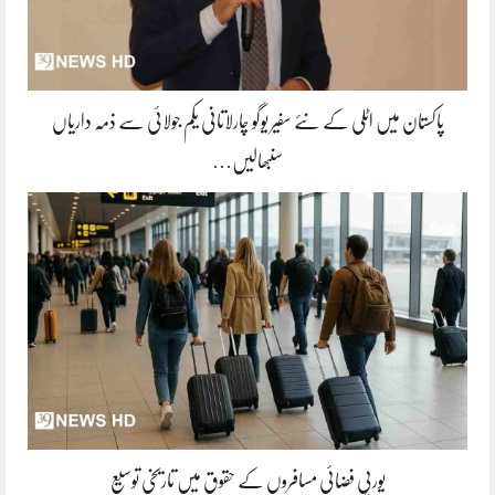
پاکستان میں اٹلی کے نئے سفیر یوگو چارلاتانی یکم جولائی سے ذمہ داریاں
سنبھالیں…
یورپی فضائی مسافروں کے حقوق میں تاریخی توسیع