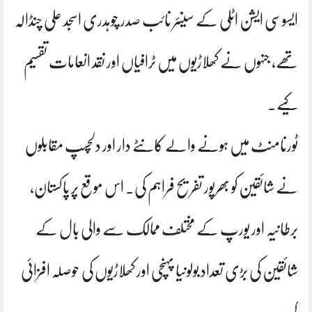
ایسوسی ایشن اٹلی کے سینئر نائب صدر چوہدری اسجد علی چنڈالہ
تھے، جنہوں نے کھلاڑیوں میں ٹرافیاں اور نقد انعامات تقسیم
کیے۔
ٹورنامنٹ میں ہونے والے کانٹے دار اور دلچسپ مقابلوں
نے شائقین کو بھرپور تفریح فراہم کی۔ اس موقع پر پاکستان،
برطانیہ اور یورپ کے مختلف ممالک سے والی بال کے
شائقین کی بڑی تعداد بولونیا پہنچی اور کھلاڑیوں کی حوصلہ افزائی