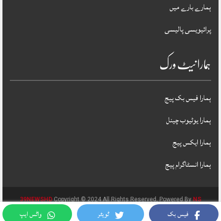
ہمارے بارے میں
پرائیویسی پالیسی
ہمارا نیٹ ورک
ہمارا فیس بک پیج
ہمارا یوٹیوب چینل
ہمارا ایکس پیج
ہمارا انسٹاگرام پیج
39NEWSHD
Copyright © 2024 All Rights Reserved, Powered By
NS
فیس بک
ٹویٹر
واٹس ایپ
MICROTECHNOLOGIES PVT LTD