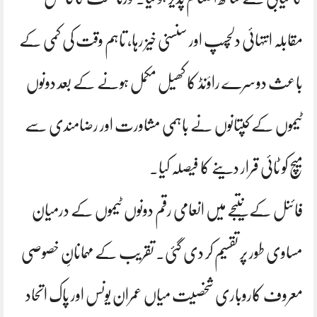
مقابلہ انتہائی دلچسپ اور سنسنی خیز رہا، تاہم وقت کی کمی کے
باعث دوسرے راؤنڈ کا کھیل مکمل ہونے کے بعد دونوں
ٹیموں کے کپتانوں نے باہمی مشاورت اور رضامندی سے
میچ کو ٹائی قرار دینے کا فیصلہ کیا۔
فائنل کے نتیجے میں انعامی رقم دونوں ٹیموں کے درمیان
مساوی طور پر تقسیم کر دی گئی۔ تقریب کے مہمانانِ خصوصی
معروف کاروباری شخصیت میاں عمران یونس اور پاک اتحاد