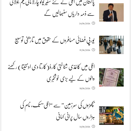
پاکستان میں اٹلی کے نئے سفیر یوگو چارلاتانی یکم جولائی
سے ذمہ داریاں سنبھالیں گے
24/06/2026
یورپی فضائی مسافروں کے حقوق میں تاریخی توسیع
19/06/2026
اٹلی میں کاغذی شناختی کارڈ(کارتا دی ادنتیتا) رکھنے
والوں کے لیے بڑی خوشخبری
18/06/2026
بچھڑوں کی سرزمین” سے “اٹلی” تک، نام کی
ہزاروں سال پرانی کہانی
14/06/2026