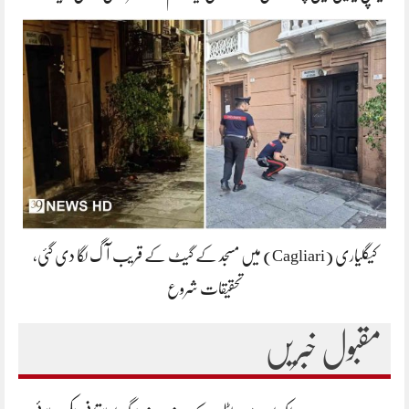
کیگلیاری (Cagliari) میں مسجد کے گیٹ کے قریب آگ لگا دی گئی،
تحقیقات شروع
مقبول خبریں