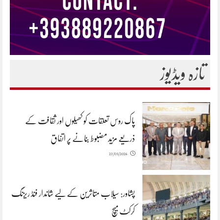
تازہ ویڈیوز
پاک روس تعلقات کو کھیلوں اور ثقافت کے
ذریعے مزید مضبوط بنانے پر اتفاق
23/05/2026
پشاور: سیلاب متاثرین کے لیے شاندار فنڈ ریزنگ
کرکٹ میچ