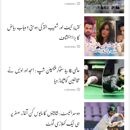
31/08/2025
کترینہ کیف اور شعیب اختر کی دوستی؟ وہاب ریاض
کا بڑا انکشاف
22/09/2024
عالمی 6 ریڈ سنوکر چیمپئن شپ : اسجد اور اویس نے
مخالفین کو پچھاڑ دیا
21/09/2024
دوسرا ٹیسٹ: شاہینوں کا مایوس کن آغاز، صفر پر
ہی ایک کھلاڑی آؤٹ