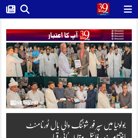
Skip
to
content
بولونیا میں سپر فور شوٹنگ والی بال ٹورنامنٹ
اختتام پذیر، فائنل مقابلہ ٹائی قرار