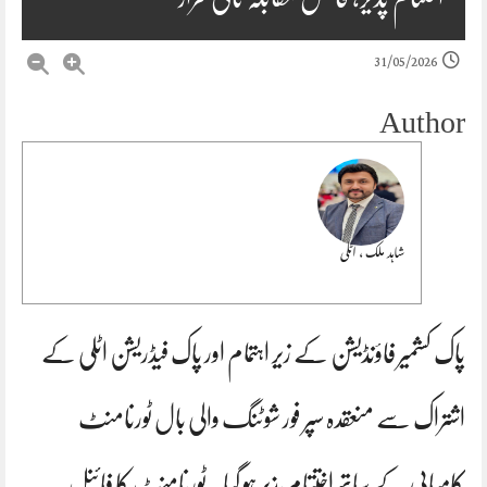
31/05/2026
Author
شاہد ملک ، اٹلی
پاک کشمیر فاؤنڈیشن کے زیر اہتمام اور پاک فیڈریشن اٹلی کے
اشتراک سے منعقدہ سپر فور شوٹنگ والی بال ٹورنامنٹ
کامیابی کے ساتھ اختتام پذیر ہو گیا۔ ٹورنامنٹ کا فائنل