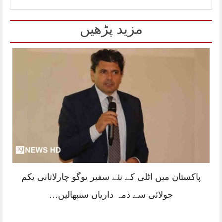
مزید پڑھیں
پاکستان میں اٹلی کے نئے سفیر یوگو چارلاتانی یکم
جولائی سے ذمہ داریاں سنبھالیں…