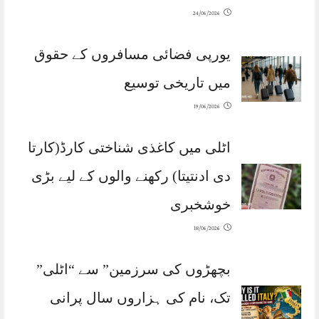
24/06/2026
یورپی فضائی مسافروں کے حقوق
میں تاریخی توسیع
19/06/2026
اٹلی میں کاغذی شناختی کارڈ(کارتا
دی ادنتیتا) رکھنے والوں کے لیے بڑی
خوشخبری
18/06/2026
بچھڑوں کی سرزمین” سے “اٹلی”
تک، نام کی ہزاروں سال پرانی