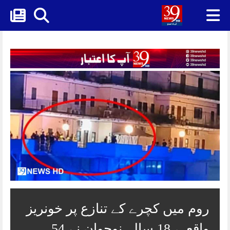
Skip
to
content
روم میں کچرے کے تنازع پر خونریز
واقعہ، 18 سالہ نوجوان نے 54