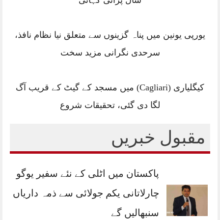
یورپی یونین میں پناہ گزینوں سے متعلق نیا نظام نافذ،
سرحدی نگرانی مزید سخت
کیگلیاری (Cagliari) میں مسجد کے گیٹ کے قریب آگ
لگا دی گئی، تحقیقات شروع
مقبول خبریں
پاکستان میں اٹلی کے نئے سفیر یوگو
چارلاتانی یکم جولائی سے ذمہ داریاں
سنبھالیں گے