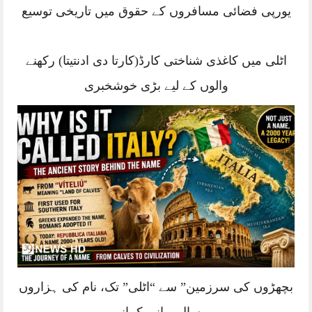
یورپی فضائی مسافروں کے حقوق میں تاریخی توسیع
اٹلی میں کاغذی شناختی کارڈ(کارتا دی ادنتیتا) رکھنے
والوں کے لیے بڑی خوشخبری
بچھڑوں کی سرزمین” سے “اٹلی” تک، نام کی ہزاروں
سال پرانی کہانی