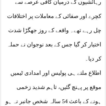
رہائشیوں کے درمیان کافی عرصے سے
کچرے اور صفائی کے معاملات پر اختلافات
چل رہے تھے۔ واقعے کے روز جھگڑا شدت
اختیار کر گیا جس کے بعد نوجوان نے حملہ
کر دیا۔
اطلاع ملتے ہی پولیس اور امدادی ٹیمیں
موقع پر پہنچ گئیں، تاہم شدید زخمی
ہونے کے باعث 54 سالہ شخص جانبر نہ ہو