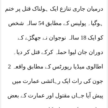
درمیان جاری تنازع ایک ہولناک قتل پر ختم
ہوگیا۔ پولیس کے مطابق 54 سالہ شخص
کو ایک 18 سالہ نوجوان نے جھگڑے کے
دوران جان لیوا حملہ کرکے قتل کر دیا۔
اطالوی میڈیا رپورٹس کے مطابق واقعہ 2
جون کی رات ایک رہائشی عمارت میں
پیش آیا جہاں مقتول اور عمارت کے بعض