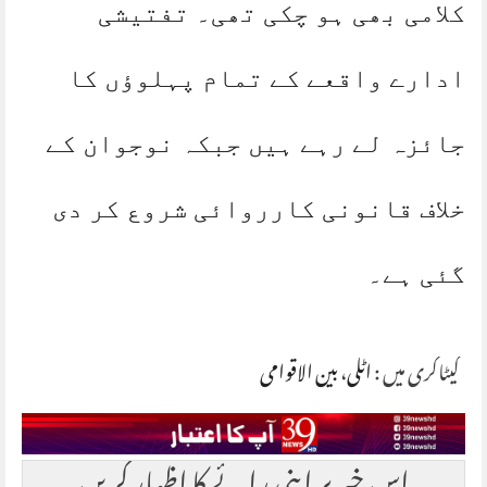
کلامی بھی ہو چکی تھی۔ تفتیشی
ادارے واقعے کے تمام پہلوؤں کا
جائزہ لے رہے ہیں جبکہ نوجوان کے
خلاف قانونی کارروائی شروع کر دی
گئی ہے۔
کیٹاگری میں :
اٹلی
،
بین الاقوامی