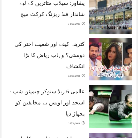
پشاور: سیلاب متاثرین کے لیے
شاندار فنڈ ریزنگ کرکٹ میچ
31/08/2025
کترینہ کیف اور شعیب اختر کی
دوستی؟ وہاب ریاض کا بڑا
انکشاف
22/09/2024
عالمی 6 ریڈ سنوکر چیمپئن شپ :
اسجد اور اویس نے مخالفین کو
پچھاڑ دیا
21/09/2024