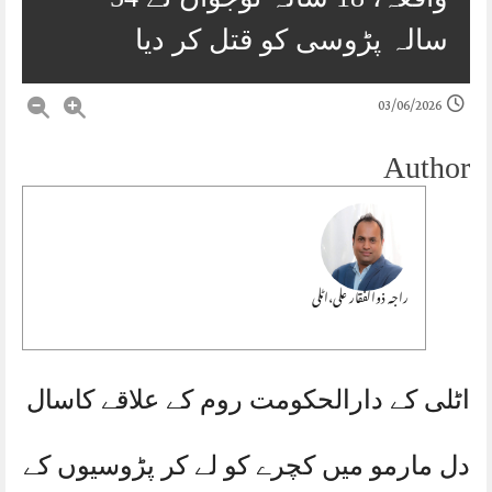
سالہ پڑوسی کو قتل کر دیا
03/06/2026
Author
راجہ ذوالفقار علی،اٹلی
اٹلی کے دارالحکومت روم کے علاقے کاسال
دل مارمو میں کچرے کو لے کر پڑوسیوں کے