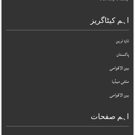
اہم کیٹاگریز
تازہ ترین
پاکستان
بین الاقوامی
ملٹی میڈیا
بین الاقوامی
اہم صفحات