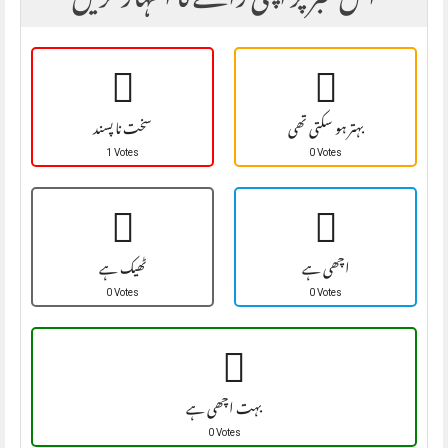
اس خبر پر اپنی رائے کا اظہار کریں
بہتر ہو سکتی تھی
سخت نا پسند
1 Votes
0 Votes
اچھی ہے
ٹھیک ہے
0 Votes
0 Votes
بہت اچھی ہے
0 Votes