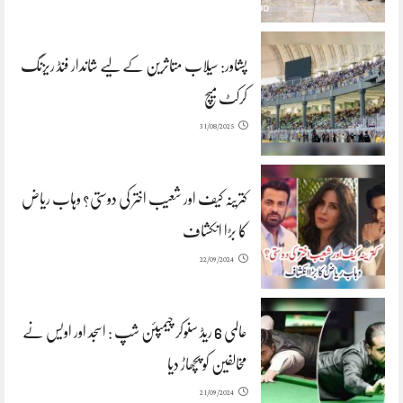
پشاور: سیلاب متاثرین کے لیے شاندار فنڈ ریزنگ
کرکٹ میچ
31/08/2025
کترینہ کیف اور شعیب اختر کی دوستی؟ وہاب ریاض
کا بڑا انکشاف
22/09/2024
عالمی 6 ریڈ سنوکر چیمپئن شپ : اسجد اور اویس نے
مخالفین کو پچھاڑ دیا
21/09/2024