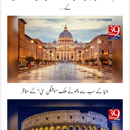
کے…
دنیا کے سب سے چھوٹے ملک “ویٹیکن سٹی” کے مناظر