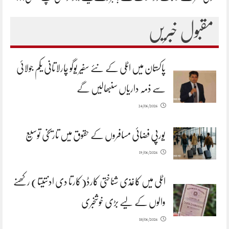
مقبول خبریں
پاکستان میں اٹلی کے نئے سفیر یوگو چارلاتانی یکم جولائی
سے ذمہ داریاں سنبھالیں گے
24/06/2026
یورپی فضائی مسافروں کے حقوق میں تاریخی توسیع
19/06/2026
اٹلی میں کاغذی شناختی کارڈ(کارتا دی ادنتیتا) رکھنے
والوں کے لیے بڑی خوشخبری
18/06/2026