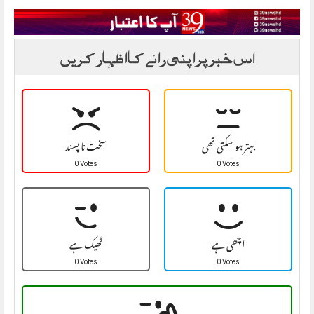
اس خبر پر اپنی رائے کا اظہار کریں
بہتر ہو سکتی تھی
سخت نا پسند
0 Votes
0 Votes
اچھی ہے
ٹھیک ہے
0 Votes
0 Votes