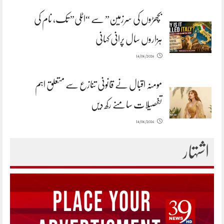
بچھڑوں کی سرزمین” سے “اٹلی” تک، نام کی
ہزاروں سال پرانی کہانی
14/06/2026
مومنہ اقبال نے قانونی تنازع سے متعلق اہم
تفصیلات سامنے رکھ دیں
14/06/2026
اشتہار