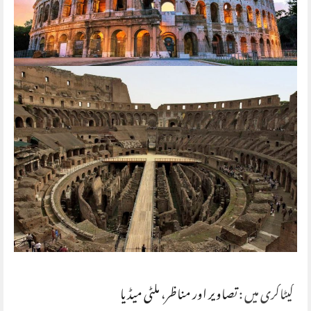
کیٹاگری میں :
تصاویر اور مناظر
،
ملٹی میڈیا