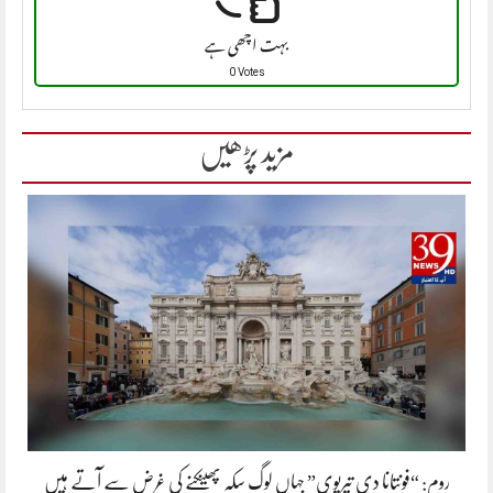
بہت اچھی ہے
0 Votes
مزید پڑھیں
روم: “فونتانا دی تیریوی” جہاں لوگ سکہ پھینکنے کی غرض سے آتے ہیں