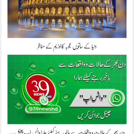
دنیا کے ساتویں عجوبہ کالوزیم کے مناظر
دن بھر کے حالات و واقعات سے باخبر رہنے کیلئے ہمارا واٹس اپ چینل…