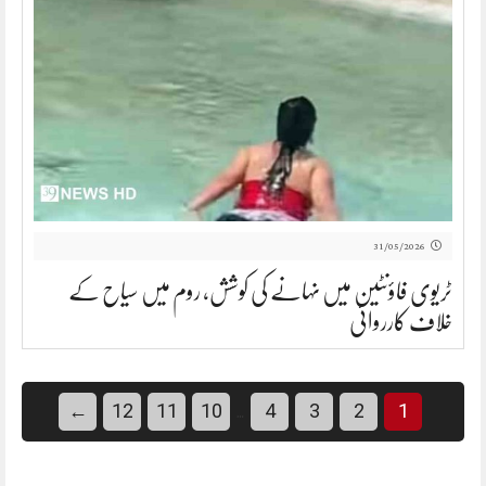
31/05/2026
ٹریوی فاؤنٹین میں نہانے کی کوشش، روم میں سیاح کے
خلاف کارروائی
…
←
12
11
10
4
3
2
1