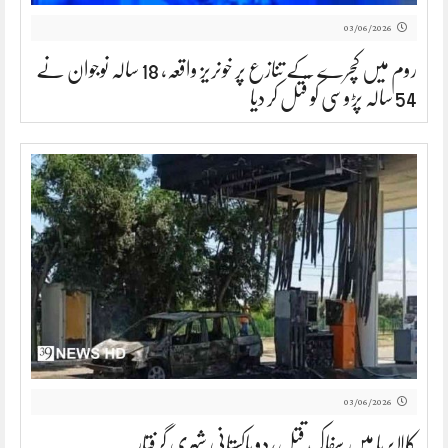
03/06/2026
روم میں کچرے کے تنازع پر خونریز واقعہ، 18 سالہ نوجوان نے
54 سالہ پڑوسی کو قتل کر دیا
03/06/2026
کالابریا میں سفاک قتل، دو پاکستانی شہری گرفتار