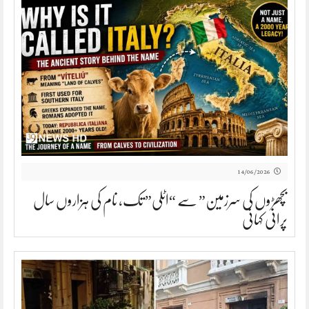
14/06/2026
بچھڑوں کی سرزمین” سے “اٹلی” تک، نام کی ہزاروں سال
پرانی کہانی