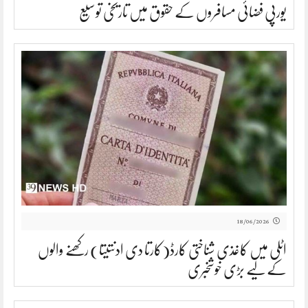
یورپی فضائی مسافروں کے حقوق میں تاریخی توسیع
18/06/2026
اٹلی میں کاغذی شناختی کارڈ(کارتا دی ادنتیتا) رکھنے والوں
کے لیے بڑی خوشخبری