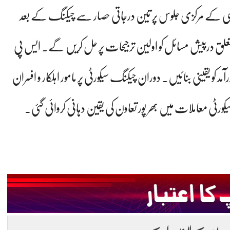
لنبی کے مرکزی جلوس پر تین درجاتی حصار سے چیکنگ کے بعد
 درپیش مسائل کو اولین ترجیحات پر حل کریں گے۔ ایس پی
مد کو یقینی بنائیں۔ دوران چیکنگ سیکورٹی پر مامور اہلکار و افسران
 معاملات میں بھر پور تعاون کی یقین دہانی کروائی گئی۔