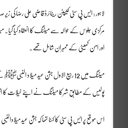
مرکزی جلوس کے حوالہ سے میٹنگ کا انعقاد کیا گیا۔ میٹ
اور امن کمیٹی کے ممبران شامل تھے۔
میٹنگ میں 12 ربیع الاول جشن عید میلاد الن
پولیس کے مطابق شرکا میٹنگ نے اپنے خیلات کا اظہ
اس موقع پر ایس پی سٹی کا کہنا تھا کہ جشن عید میلادالن