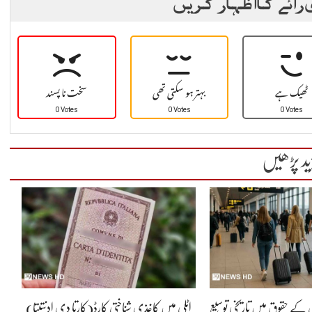
 رائے کا اظہار کریں
ٹھیک ہے
بہتر ہو سکتی تھی
سخت نا پسند
0 Votes
0 Votes
0 Votes
ید پڑھیں
ں کے حقوق میں تاریخی توسیع
اٹلی میں کاغذی شناختی کارڈ(کارتا دی ادنتیتا)