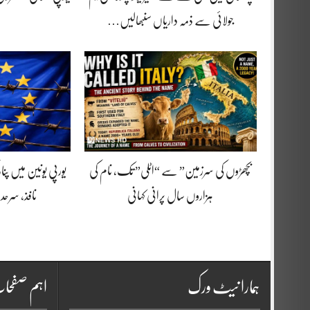
جولائی سے ذمہ داریاں سنبھالیں…
بچھڑوں کی سرزمین” سے “اٹلی” تک، نام کی
یورپی یونین میں پنا
ہزاروں سال پرانی کہانی
نافذ، سرحد
ہمارا نیٹ ورک
اہم صفح