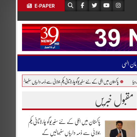
E-PAPER
مان الہی
ان میں اٹلی کے نئے سفیر یوگو چارلاتانی یکم جولائی سے ذمہ داریاں سنبھالیں گے
یورپی فضائی مسافر
مقبول خبریں
پاکستان میں اٹلی کے نئے سفیر یوگو چارلاتانی یکم
جولائی سے ذمہ داریاں سنبھالیں گے