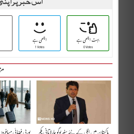
اس خبر پر اپنی
بہت اچھی ہے
اچھی ہے
1 Votes
0 Votes
مز
پاکستان میں اٹلی کے نئے سفیر یوگو چارلاتانی یکم
یورپی فضائی مسافرو