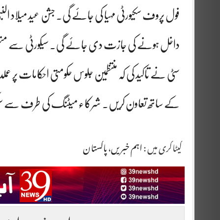
فول پروف سکیورٹی مہیا کی جائے گی۔ جشن عید میلاد ا
داخل ہونے کی جازت دی جائے گی۔ سیکورٹی سے متعلق
سٹی نے تاکید کی کہ منتظمین جلوس حکومتی احکامات پر عملدرآ
کے ساتھ تعاون کریں۔ شرکاء میٹنگ کی طرف سے سیکورٹی
کیٹاگری میں :
اہم خبریں
،
پاکستان