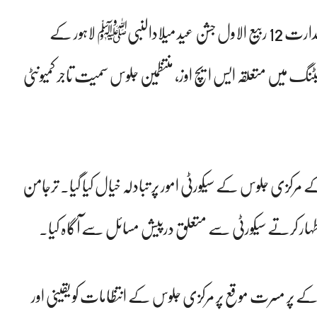
لاہور : ایس پی سٹی کیپٹن ریٹائرڈ قاضی علی رضا کی زیر صدارت 12 ربیع الاول جشن عید میلادالنبیﷺ لاہور کے
نگ میں متعلقہ ایس ایچ اوز، منتظمین جلوس سمیت تاجر کمیونٹی
بیﷺ کے مرکزی جلوس کے سیکورٹی امور پر تبادلہ خیال کیا گیا۔ ترجامن
ار کرتے سیکورٹی سے متعلق درپیش مسائل سے آگاہ کیا۔
بی کے پر مسرت موقع پر مرکزی جلوس کے انتظامات کو یقینی اور