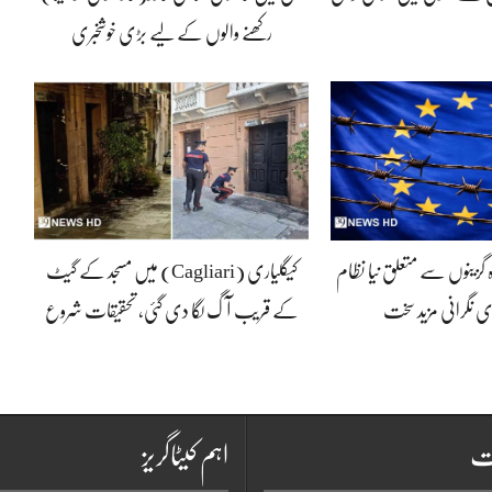
رکھنے والوں کے لیے بڑی خوشخبری
ہ گزینوں سے متعلق نیا نظام
کیگلیاری (Cagliari) میں مسجد کے گیٹ
ی نگرانی مزید سخت
کے قریب آگ لگا دی گئی، تحقیقات شروع
ات
اہم کیٹاگریز