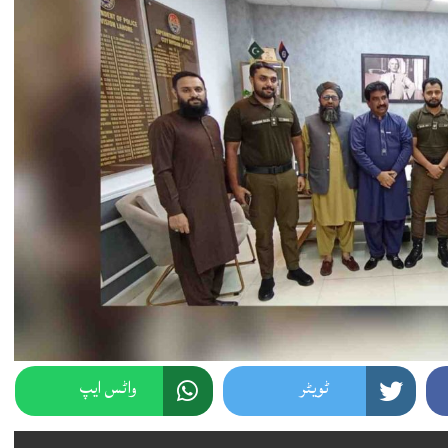
ٹویٹر
واٹس ایپ