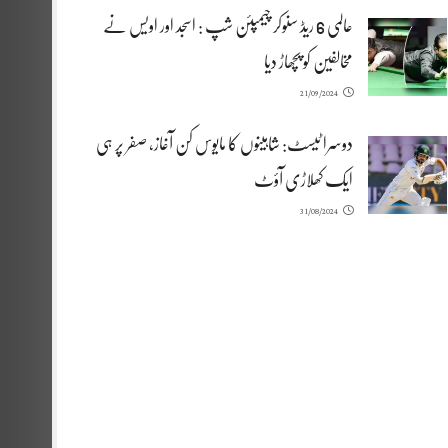
عالمی 6 ریڈ سنوکر چیمپئن شپ : اسجد اور اویس نے
مخالفین کو پچھاڑ دیا
21/09/2024
دوسرا ٹیسٹ: شاہینوں کا مایوس کن آغاز، صفر پر ہی
ایک کھلاڑی آؤٹ
31/08/2024