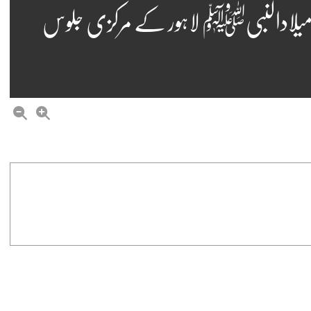
 میلادالنبیﷺ لاہور کے مرکزی جلوس