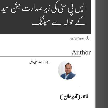
ایس پی سٹی کی زیر صدارت جشن عید
کے حوالہ سے میٹنگ
06/09/2024
Author
راجہ ذوالفقار علی،اٹلی
لاہور (قدیر خان )