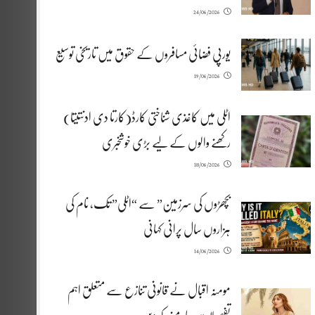
24/06/2026
یورپی فضائی مسافروں کے حقوق میں تاریخی توسیع
19/06/2026
اٹلی میں کاغذی شناختی کارڈ(کارتا دی ادنتیتا)
رکھنے والوں کے لیے بڑی خوشخبری
18/06/2026
بچھڑوں کی سرزمین” سے “اٹلی” تک، نام کی
ہزاروں سال پرانی کہانی
14/06/2026
مومنہ اقبال نے قانونی تنازع سے متعلق اہم