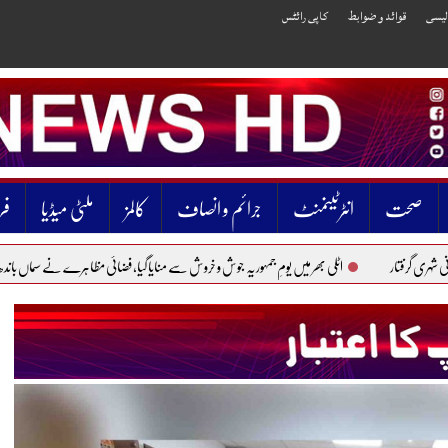
الیسی
قوائد و ضوابط
کاپی رائٹس
صحت
انٹرٹینمنٹ
جرائم و انصاف
کالمز
ملٹی میڈیا
فر
اٹلی بھر میں یومِ جمہوریہ جوش و خروش سے منایا گیا، فضائی مظاہرے نے سماں باندھ دیا
پاکست