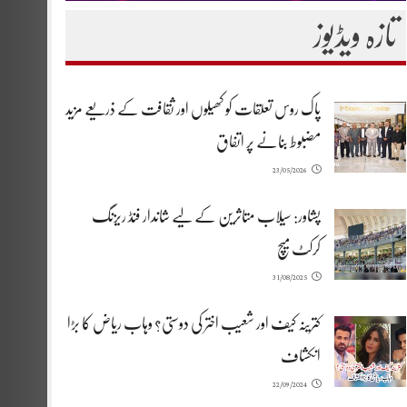
تازہ ویڈیوز
پاک روس تعلقات کو کھیلوں اور ثقافت کے ذریعے مزید
مضبوط بنانے پر اتفاق
23/05/2026
پشاور: سیلاب متاثرین کے لیے شاندار فنڈ ریزنگ
کرکٹ میچ
31/08/2025
کترینہ کیف اور شعیب اختر کی دوستی؟ وہاب ریاض کا بڑا
انکشاف
22/09/2024