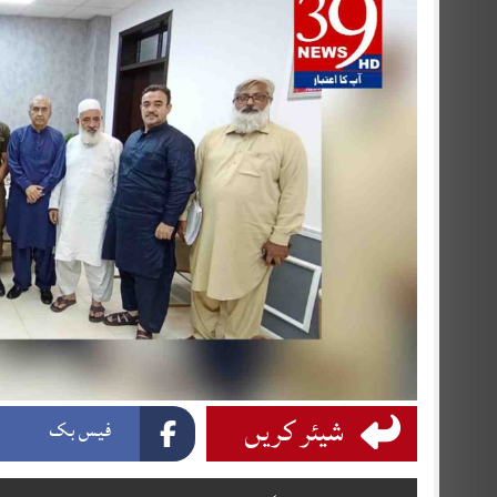
شیئر کریں
فیس بک