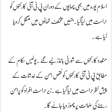
اسلام پورہ میں بھی چھاپوں کےدوران پی ٹی آئی کارکنوں کو
حراست میں لیاگیا۔جنہیں مختلف تھانوں میں منتقل کردیا
گیاہے۔
متعدد کارکنوں سے شورٹی بانڈز لیے گئے ۔پولیس حکام کے
مطابق پی ٹی آئی کارکنوں کو نقص امن کے خدشات کے
پیش نظر حراست میں لیا گیاہے۔زیر حراست افراد کو پرامن
رہنے کی ضمانت پر چھوڑ دیا جائے گا۔