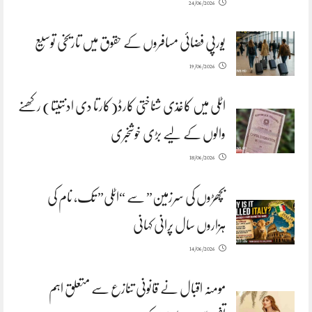
24/06/2026
یورپی فضائی مسافروں کے حقوق میں تاریخی توسیع
19/06/2026
اٹلی میں کاغذی شناختی کارڈ(کارتا دی ادنتیتا) رکھنے
والوں کے لیے بڑی خوشخبری
18/06/2026
بچھڑوں کی سرزمین” سے “اٹلی” تک، نام کی
ہزاروں سال پرانی کہانی
14/06/2026
مومنہ اقبال نے قانونی تنازع سے متعلق اہم