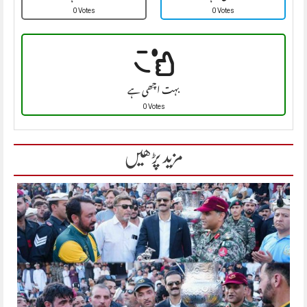
0 Votes
0 Votes
بہت اچھی ہے
0 Votes
مزید پڑھیں