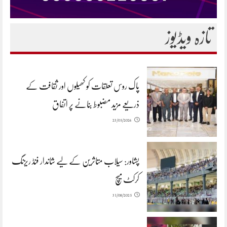
تازہ ویڈیوز
پاک روس تعلقات کو کھیلوں اور ثقافت کے
ذریعے مزید مضبوط بنانے پر اتفاق
23/05/2026
پشاور: سیلاب متاثرین کے لیے شاندار فنڈ ریزنگ
کرکٹ میچ
31/08/2025