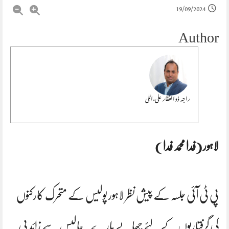
19/09/2024
Author
راجہ ذوالفقار علی،اٹلی
لاہور (فدا محمد فدا )
پی ٹی آئی جلسہ کے پیش نظر لاہور پولیس کے متحرک کارکنوں
کی گرفتاریوں کے لئے چھاپے مارے ۔چالیس سے زائد پی