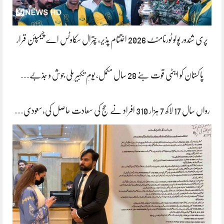
پری شندور پولو ٹورنامنٹ 2026 اختتام پذیر، چترال سکاوٹس اے چیمپئن قرار
پاکستان کو ایٹمی قوت بنے 28 سال مکمل، یومِ تکبیر ملی جوش و جذبے…
رواں سال 17 لاکھ 7 ہزار 310 افراد نے حج کی سعادت حاصل کی،سعودی…