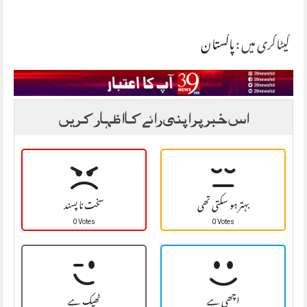
کیٹاگری میں :
پاکستان
اس خبر پر اپنی رائے کا اظہار کریں
بہتر ہو سکتی تھی
سخت نا پسند
0 Votes
0 Votes
اچھی ہے
ٹھیک ہے