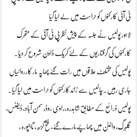
ٹی آئی کارکنوں کو حراست میں لے لیا گیا
لاہور پولیس نے جلسہ کے پیش نظر پی ٹی آئی کے متحرک
کارکنوں کی گرفتاریوں کے لئے کریک ڈاؤن شروع کر دیا۔
پولیس کی مختلف علاقوں میں رات گئے چھاپہ مار کارروائیاں
جاری رہیں۔چالیس سے زائد کارکنوں کو حراست میں لیا گیا۔
پولیس ذرائع کے مطابق شاہدرہ،راوی روڈ، سمن آباد، ڈیفنس،
گلبرگ، والٹن میں چھاپےمارےگئے، فتح گڑھ ، تاجپورہ ،