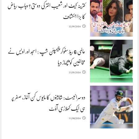
کترینہ کیف اور شعیب اختر کی دوستی؟ وہاب ریاض
کا بڑا انکشاف
22/09/2024
عالمی 6 ریڈ سنوکر چیمپئن شپ : اسجد اور اویس نے
مخالفین کو پچھاڑ دیا
21/09/2024
دوسرا ٹیسٹ: شاہینوں کا مایوس کن آغاز، صفر پر
ہی ایک کھلاڑی آؤٹ
31/08/2024