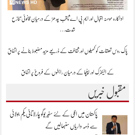
اداکارہ مومنہ اقبال اور ایم پی اے ثاقب چدھڑ کے درمیان قانونی تنازع
شدت…
پاک روس تعلقات کو کھیلوں اور ثقافت کے ذریعے مزید مضبوط بنانے پر اتفاق
کے الیکٹرک اور اپٹپما کے درمیان رابطوں کے فروغ پر اتفاق
مقبول خبریں
پاکستان میں اٹلی کے نئے سفیر یوگو چارلاتانی یکم جولائی
سے ذمہ داریاں سنبھالیں گے